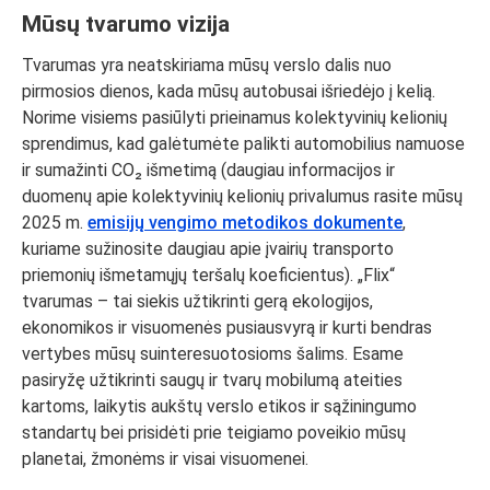
Mūsų tvarumo vizija
Tvarumas yra neatskiriama mūsų verslo dalis nuo
pirmosios dienos, kada mūsų autobusai išriedėjo į kelią.
Norime visiems pasiūlyti prieinamus kolektyvinių kelionių
sprendimus, kad galėtumėte palikti automobilius namuose
ir sumažinti CO₂ išmetimą (daugiau informacijos ir
duomenų apie kolektyvinių kelionių privalumus rasite mūsų
2025 m.
emisijų vengimo metodikos dokumente
,
kuriame sužinosite daugiau apie įvairių transporto
priemonių išmetamųjų teršalų koeficientus). „Flix“
tvarumas – tai siekis užtikrinti gerą ekologijos,
ekonomikos ir visuomenės pusiausvyrą ir kurti bendras
vertybes mūsų suinteresuotosioms šalims. Esame
pasiryžę užtikrinti saugų ir tvarų mobilumą ateities
kartoms, laikytis aukštų verslo etikos ir sąžiningumo
standartų bei prisidėti prie teigiamo poveikio mūsų
planetai, žmonėms ir visai visuomenei.