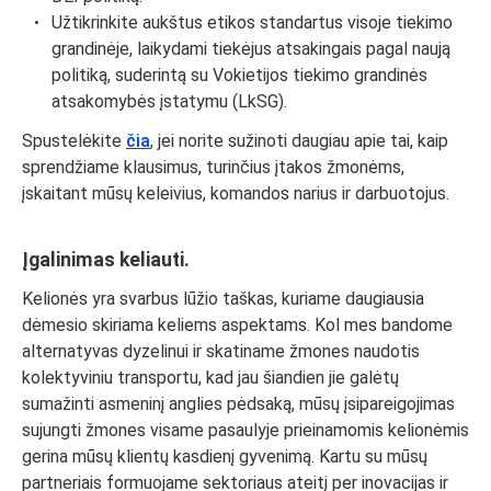
Užtikrinkite aukštus etikos standartus visoje tiekimo
grandinėje, laikydami tiekėjus atsakingais pagal naują
politiką, suderintą su Vokietijos tiekimo grandinės
atsakomybės įstatymu (LkSG).
Spustelėkite
čia
, jei norite sužinoti daugiau apie tai, kaip
sprendžiame klausimus, turinčius įtakos žmonėms,
įskaitant mūsų keleivius, komandos narius ir darbuotojus.
Įgalinimas keliauti.
Kelionės yra svarbus lūžio taškas, kuriame daugiausia
dėmesio skiriama keliems aspektams. Kol mes bandome
alternatyvas dyzelinui ir skatiname žmones naudotis
kolektyviniu transportu, kad jau šiandien jie galėtų
sumažinti asmeninį anglies pėdsaką, mūsų įsipareigojimas
sujungti žmones visame pasaulyje prieinamomis kelionėmis
gerina mūsų klientų kasdienį gyvenimą. Kartu su mūsų
partneriais formuojame sektoriaus ateitį per inovacijas ir