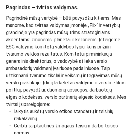
Pagrindas – tvirtas valdymas.
Pagrindinė mūsų vertybė – būti pavyzdžiu kitiems. Mes
manome, kad tvirtas valdymas įmonėje „Flix“ ir vertybių
grandinėje yra pagrindas mūsų trims strateginiams
akcentams: žmonėms, planetai ir kelionėms. Įsteigėme
ESG valdymo komitetą valdybos lygiu, kuris prižiūri
tvarumo veiklos rezultatus. Komitetui pirmininkauja
generalinis direktorius, o vadovybė atlieka verslo
ambasadorių vaidmenį įvairiuose padaliniuose. Taip
užtikrinami tvarumo tikslai ir veiksmų integravimas mūsų
verslo praktikoje. Įdiegta keletas valdymo ir verslo etikos
politikų, pavyzdžiui, duomenų apsaugos, darbuotojų
elgesio kodeksas, verslo partnerių elgesio kodeksas. Mes
tvirtai įsipareigojame:
laikytis aukštų verslo etikos standartų ir teisinių
reikalavimų.
Gerbti tarptautines žmogaus teisių ir darbo teisės
normas.