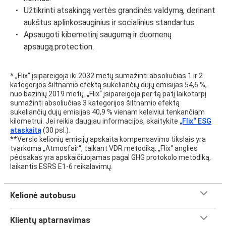
Užtikrinti atsakingą vertės grandinės valdymą, derinant
aukštus aplinkosauginius ir socialinius standartus.
Apsaugoti kibernetinį saugumą ir duomenų
apsaugą.protection.
* „Flix“ įsipareigoja iki 2032 metų sumažinti absoliučias 1 ir 2
kategorijos šiltnamio efektą sukeliančių dujų emisijas 54,6 %,
nuo bazinių 2019 metų. „Flix“ įsipareigoja per tą patį laikotarpį
sumažinti absoliučias 3 kategorijos šiltnamio efektą
sukeliančių dujų emisijas 40,9 % vienam keleiviui tenkančiam
kilometrui. Jei reikia daugiau informacijos, skaitykite
„Flix“ ESG
ataskaitą
(30 psl.).
**
Verslo kelionių emisijų apskaita kompensavimo tikslais yra
tvarkoma „Atmosfair“, taikant VDR metodiką. „Flix“ anglies
pėdsakas yra apskaičiuojamas pagal GHG protokolo metodiką,
laikantis ESRS E1-6 reikalavimų.
Kelionė autobusu
Klientų aptarnavimas