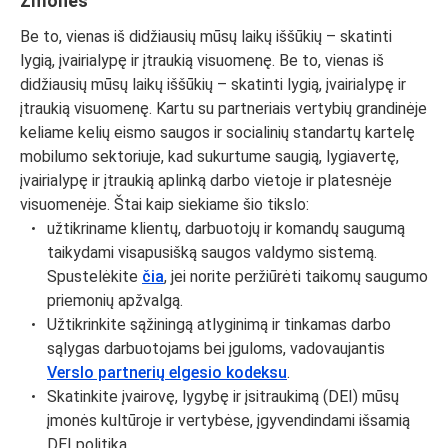
Žmonės
Be to, vienas iš didžiausių mūsų laikų iššūkių – skatinti
lygią, įvairialypę ir įtraukią visuomenę. Be to, vienas iš
didžiausių mūsų laikų iššūkių – skatinti lygią, įvairialypę ir
įtraukią visuomenę. Kartu su partneriais vertybių grandinėje
keliame kelių eismo saugos ir socialinių standartų kartelę
mobilumo sektoriuje, kad sukurtume saugią, lygiavertę,
įvairialypę ir įtraukią aplinką darbo vietoje ir platesnėje
visuomenėje. Štai kaip siekiame šio tikslo:
užtikriname klientų, darbuotojų ir komandų saugumą
taikydami visapusišką saugos valdymo sistemą.
Spustelėkite
čia
, jei norite peržiūrėti taikomų saugumo
priemonių apžvalgą.
Užtikrinkite sąžiningą atlyginimą ir tinkamas darbo
sąlygas darbuotojams bei įguloms, vadovaujantis
Verslo partnerių elgesio kodeksu
.
Skatinkite įvairovę, lygybę ir įsitraukimą (DEI) mūsų
įmonės kultūroje ir vertybėse, įgyvendindami išsamią
DEI politiką.