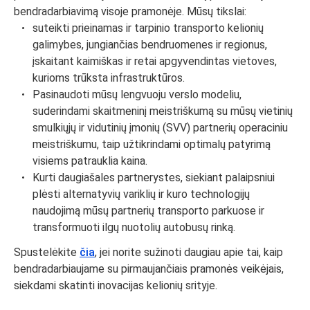
bendradarbiavimą visoje pramonėje. Mūsų tikslai:
suteikti prieinamas ir tarpinio transporto kelionių
galimybes, jungiančias bendruomenes ir regionus,
įskaitant kaimiškas ir retai apgyvendintas vietoves,
kurioms trūksta infrastruktūros.
Pasinaudoti mūsų lengvuoju verslo modeliu,
suderindami skaitmeninį meistriškumą su mūsų vietinių
smulkiųjų ir vidutinių įmonių (SVV) partnerių operaciniu
meistriškumu, taip užtikrindami optimalų patyrimą
visiems patrauklia kaina.
Kurti daugiašales partnerystes, siekiant palaipsniui
plėsti alternatyvių variklių ir kuro technologijų
naudojimą mūsų partnerių transporto parkuose ir
transformuoti ilgų nuotolių autobusų rinką.
Spustelėkite
čia
, jei norite sužinoti daugiau apie tai, kaip
bendradarbiaujame su pirmaujančiais pramonės veikėjais,
siekdami skatinti inovacijas kelionių srityje.