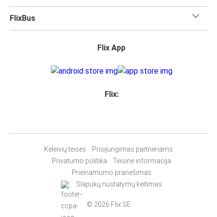
FlixBus
Flix App
Flix:
Keleivių teisės
Prisijungimas partneriams
Privatumo politika
Teisinė informacija
Prieinamumo pranešimas
Slapukų nustatymų keitimas
© 2026 Flix SE