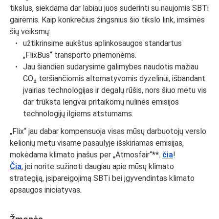
tikslus, siekdama dar labiau juos suderinti su naujomis SBTi
gairėmis. Kaip konkrečius žingsnius šio tikslo link, imsimės
šių veiksmų:
užtikrinsime aukštus aplinkosaugos standartus
„FlixBus“ transporto priemonėms.
Jau šiandien sudarysime galimybes naudotis mažiau
CO₂
teršiančiomis alternatyvomis dyzelinui, išbandant
įvairias technologijas ir degalų rūšis, nors šiuo metu vis
dar trūksta lengvai pritaikomų nulinės emisijos
technologijų ilgiems atstumams.
„Flix“ jau dabar kompensuoja visas mūsų darbuotojų verslo
kelionių metu visame pasaulyje išskiriamas emisijas,
mokėdama klimato įnašus per „Atmosfair“**.
čia
!
Čia
, jei norite sužinoti daugiau apie mūsų klimato
strategiją, įsipareigojimą SBTi bei įgyvendintas klimato
apsaugos iniciatyvas.