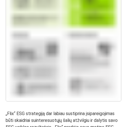
„Flix“ ESG strategiją dar labiau sustiprina įsipareigojimas
būti skaidriai suinteresuotųjų šalių atžvilgiu ir dalytis savo