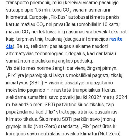
transporto priemonių, mūsų keleiviai visame pasaulyje
sutaupė apie 1,5 mln. tonų CO₂ vienam asmeniui ir
kilometrui. Europoje „FlixBus“ autobusai išmeta penkis
kartus mažiau CO₂ nei privatūs automobiliai ir 10 kartų
mažiau CO₂ nei lėktuvai, o jų našumas yra beveik toks pat
kaip tarpmiestinių traukinių (daugiau informacijos
rasite
čia
). Be to, teikdami paslaugas siekiame naudoti
alternatyvias technologijas ir degalus, kad dar labiau
sumažintume paliekamą anglies pėdsaką.
Vis dėlto mes norime žengti dar vieną žingsnį pirmyn.
„Flix“ yra įsipareigojusi laikytis moksliškai pagrįstų tikslų
iniciatyvos (SBTi) – visame pasaulyje pripažįstamo
mokslinio pagrindo – ir nustatė trumpalaikius tikslus,
siekdama sumažinti savo poveikį jau iki 2032* metų. 2024
m. balandžio mėn. SBTi patvirtino šiuos tikslus, taip
pripažindama, kad „Flix“ strategija atitinka pasaulinius
klimato tikslus. Šiuo metu SBTi peržiūri savo Įmonių
grynojo nulio (Net-Zero) standartą. „Flix“ peržiūrės ir
koreguos savo neutralaus poveikio klimatui (Net Zero)