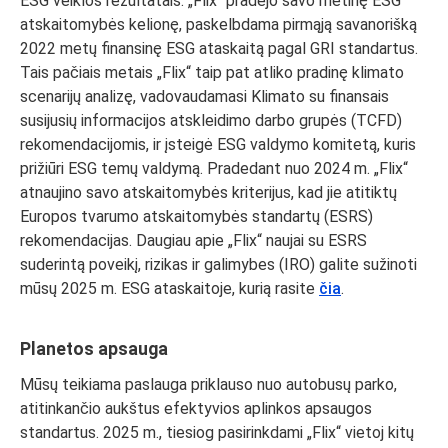
ESG veiklos rezultatais. „Flix“ pradėjo savo metinę ESG
atskaitomybės kelionę, paskelbdama pirmąją savanorišką
2022 metų finansinę ESG ataskaitą pagal GRI standartus.
Tais pačiais metais „Flix“ taip pat atliko pradinę klimato
scenarijų analizę, vadovaudamasi Klimato su finansais
susijusių informacijos atskleidimo darbo grupės (TCFD)
rekomendacijomis, ir įsteigė ESG valdymo komitetą, kuris
prižiūri ESG temų valdymą. Pradedant nuo 2024 m. „Flix“
atnaujino savo atskaitomybės kriterijus, kad jie atitiktų
Europos tvarumo atskaitomybės standartų (ESRS)
rekomendacijas. Daugiau apie „Flix“ naujai su ESRS
suderintą poveikį, rizikas ir galimybes (IRO) galite sužinoti
mūsų 2025 m. ESG ataskaitoje, kurią rasite
čia
.
Planetos apsauga
Mūsų teikiama paslauga priklauso nuo autobusų parko,
atitinkančio aukštus efektyvios aplinkos apsaugos
standartus. 2025 m., tiesiog pasirinkdami „Flix“ vietoj kitų