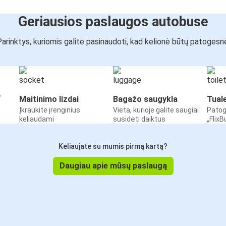
Geriausios paslaugos autobuse
arinktys, kuriomis galite pasinaudoti, kad kelionė būtų patogesn
“
Maitinimo lizdai
Bagažo saugykla
Tual
Įkraukite įrenginius
Vieta, kurioje galite saugiai
Patog
keliaudami
susidėti daiktus
„Flix
Keliaujate su mumis pirmą kartą?
Daugiau apie mūsų paslaugą