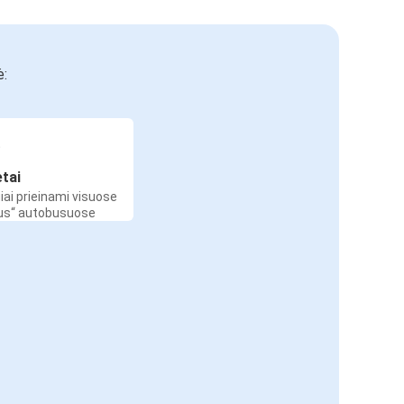
ė:
etai
iai prieinami visuose
Bus“ autobusuose