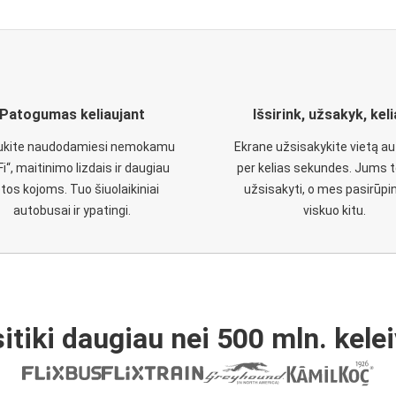
Patogumas keliaujant
Išsirink, užsakyk, kel
aukite naudodamiesi nemokamu
Ekrane užsisakykite vietą a
Fi“, maitinimo lizdais ir daugiau
per kelias sekundes. Jums t
etos kojoms. Tuo šiuolaikiniai
užsisakyti, o mes pasirūp
autobusai ir ypatingi.
viskuo kitu.
itiki daugiau nei 500 mln. kelei