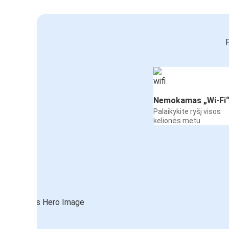
P
Nemokamas „Wi-Fi
Palaikykite ryšį visos
kelionės metu