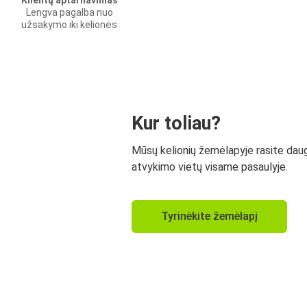
Klientų aptarnavimas
Lengva pagalba nuo
užsakymo iki kelionės
Kur toliau?
Mūsų kelionių žemėlapyje rasite dau
atvykimo vietų visame pasaulyje.
Tyrinėkite žemėlapį