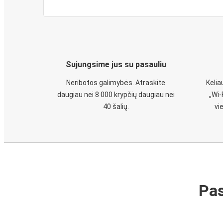
Sujungsime jus su pasauliu
Neribotos galimybės. Atraskite
Keli
daugiau nei 8 000 krypčių daugiau nei
„Wi-
40 šalių.
vi
Pas