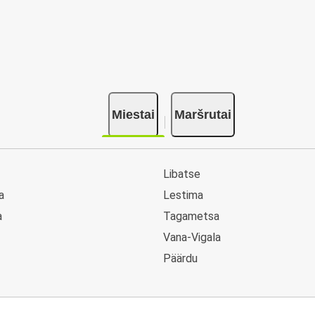
ų
Miestai
Maršrutai
Libatse
a
Lestima
a
Tagametsa
Vana-Vigala
Päärdu