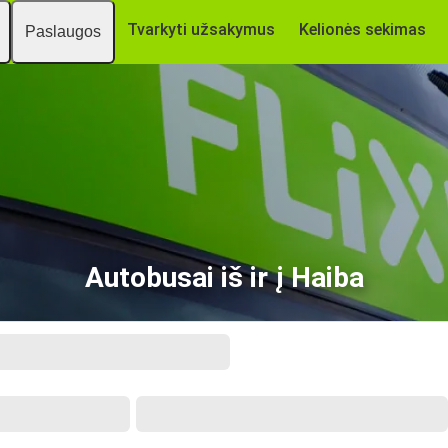
Tvarkyti užsakymus
Kelionės sekimas
Paslaugos
Autobusai iš ir į Haiba