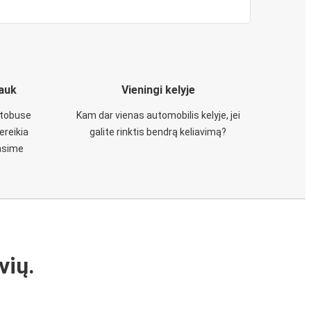
iauk
Vieningi kelyje
utobuse
Kam dar vienas automobilis kelyje, jei
ereikia
galite rinktis bendrą keliavimą?
insime
vių.