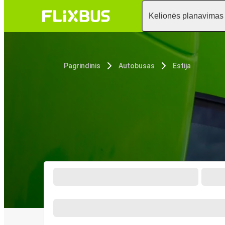
Kelionės planavimas
Pagrindinis
Autobusas
Estija