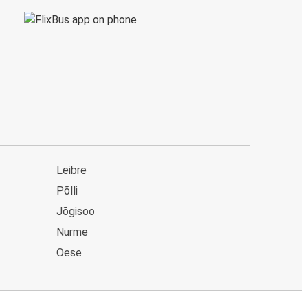
Leibre
Põlli
Jõgisoo
Nurme
Oese