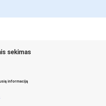
inis sekimas
usią informaciją