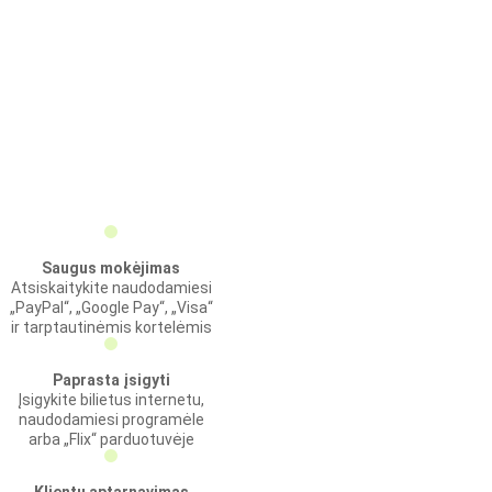
Saugus mokėjimas
Atsiskaitykite naudodamiesi
„PayPal“, „Google Pay“, „Visa“
ir tarptautinėmis kortelėmis
Paprasta įsigyti
Įsigykite bilietus internetu,
naudodamiesi programėle
arba „Flix“ parduotuvėje