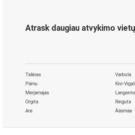
Atrask daugiau atvykimo viet
Taliinas
Varbola
Pärnu
Kivi-Vigal
Merjamajas
Langerm
Orgita
Ringuta
Are
Ääsmäe