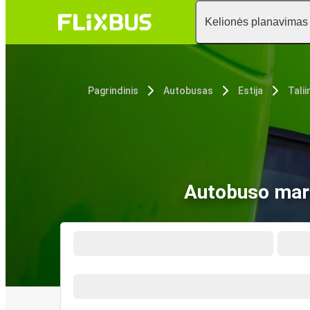
Kelionės planavimas
Pagrindinis
Autobusas
Estija
Talii
Autobuso maršr