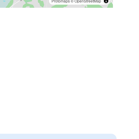
Protomaps
©
OpenStreetMap