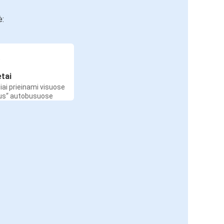
ė:
etai
iai prieinami visuose
Bus“ autobusuose