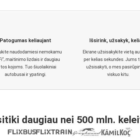
Patogumas keliaujant
Išsirink, užsakyk, kel
aukite naudodamiesi nemokamu
Ekrane užsisakykite vietą a
Fi“, maitinimo lizdais ir daugiau
per kelias sekundes. Jums t
etos kojoms. Tuo šiuolaikiniai
užsisakyti, o mes pasirūp
autobusai ir ypatingi.
viskuo kitu.
itiki daugiau nei 500 mln. kelei