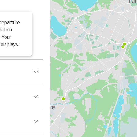
 departure
tation
k Your
displays.