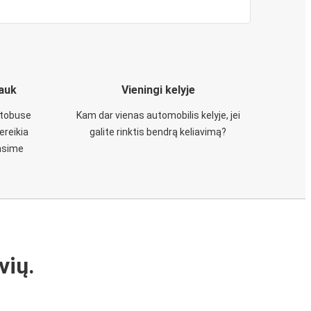
iauk
Vieningi kelyje
utobuse
Kam dar vienas automobilis kelyje, jei
ereikia
galite rinktis bendrą keliavimą?
insime
vių.