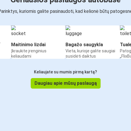
arinktys, kuriomis galite pasinaudoti, kad kelionė būtų patogesn
“
Maitinimo lizdai
Bagažo saugykla
Tual
Įkraukite įrenginius
Vieta, kurioje galite saugiai
Patog
keliaudami
susidėti daiktus
„Flix
Keliaujate su mumis pirmą kartą?
Daugiau apie mūsų paslaugą