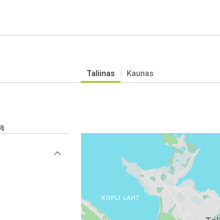
Taliinas
Kaunas
ą.