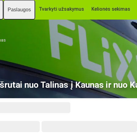
Tvarkyti užsakymus
Kelionės sekimas
Paslaugos
nas
utai nuo Talinas į Kaunas ir nuo K