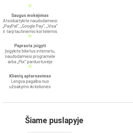
Saugus mokėjimas
Atsiskaitykite naudodamiesi
„PayPal“, „Google Pay“, „Visa“
ir tarptautinėmis kortelėmis
Paprasta įsigyti
Įsigykite bilietus internetu,
naudodamiesi programėle
arba „Flix“ parduotuvėje
Klientų aptarnavimas
Lengva pagalba nuo
užsakymo iki kelionės
Šiame puslapyje