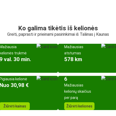
Ko galima tikėtis iš kelionės
Greiti, paprasti ir prieinami pasirinkimai iš Taliinas į Kaunas
Mažiausia
Mažiausias
kelionės trukmė
atstumas
9 val. 30 min.
578 km
6
Pigiausia kelionė
Nuo 30,98 €
Mažiausias
kelionių skaičius
per parą
Žiūrėti kainas
Žiūrėti keliones