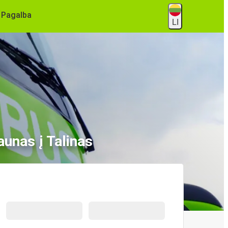
Pagalba
LI
aunas į Talinas