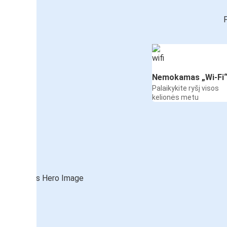
P
Nemokamas „Wi-Fi
Palaikykite ryšį visos
kelionės metu