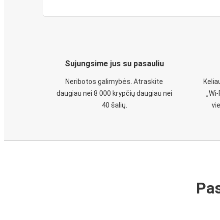
Sujungsime jus su pasauliu
Neribotos galimybės. Atraskite
Keli
daugiau nei 8 000 krypčių daugiau nei
„Wi-
40 šalių.
vi
Pas