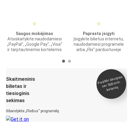
Saugus mokėjimas
Paprasta įsigyti
Atsiskaitykite naudodamiesi
Įsigykite bilietus internetu,
„PayPal“, „Google Pay“, „Visa“
naudodamiesi programėle
ir tarptautinėmis kortelėmis
arba „Flix“ parduotuvėje
Pasitiki daugiau
nei 500
Skaitmeninis
mln.
bilietas ir
keleivių
tiesioginis
sekimas
Išbandykite „FlixBus“ programėlę