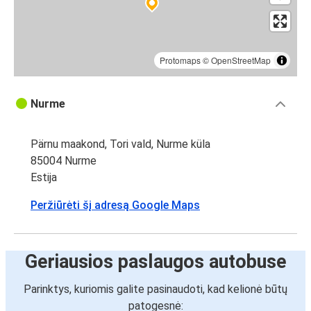
Protomaps
©
OpenStreetMap
Nurme
Pärnu maakond, Tori vald, Nurme küla
85004 Nurme
Estija
Peržiūrėti šį adresą Google Maps
Geriausios paslaugos autobuse
Parinktys, kuriomis galite pasinaudoti, kad kelionė būtų
patogesnė: