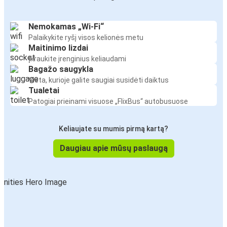
Nemokamas „Wi-Fi“
Palaikykite ryšį visos kelionės metu
Maitinimo lizdai
Įkraukite įrenginius keliaudami
Bagažo saugykla
Vieta, kurioje galite saugiai susidėti daiktus
Tualetai
Patogiai prieinami visuose „FlixBus“ autobusuose
Keliaujate su mumis pirmą kartą?
Daugiau apie mūsų paslaugą