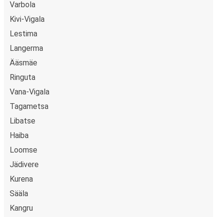
Varbola
Kivi-Vigala
Lestima
Langerma
Ääsmäe
Ringuta
Vana-Vigala
Tagametsa
Libatse
Haiba
Loomse
Jädivere
Kurena
Sääla
Kangru