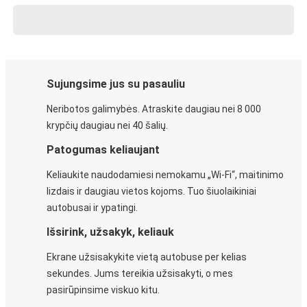
Sujungsime jus su pasauliu
Neribotos galimybės. Atraskite daugiau nei 8 000
krypčių daugiau nei 40 šalių.
Patogumas keliaujant
Keliaukite naudodamiesi nemokamu „Wi-Fi“, maitinimo
lizdais ir daugiau vietos kojoms. Tuo šiuolaikiniai
autobusai ir ypatingi.
Išsirink, užsakyk, keliauk
Ekrane užsisakykite vietą autobuse per kelias
sekundes. Jums tereikia užsisakyti, o mes
pasirūpinsime viskuo kitu.