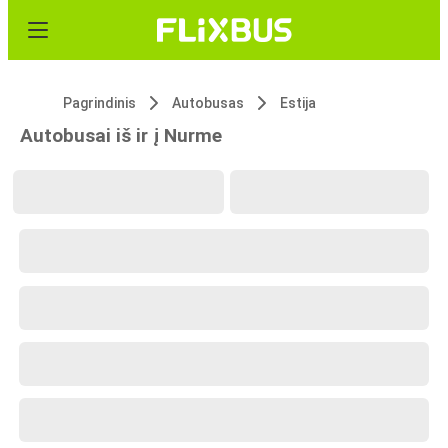
Pagrindinis
Autobusas
Estija
Autobusai iš ir į Nurme