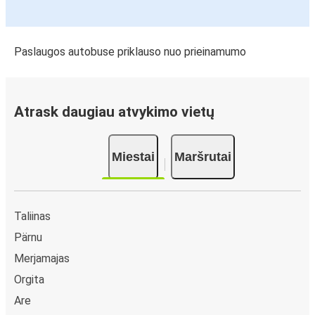
Paslaugos autobuse priklauso nuo prieinamumo
Atrask daugiau atvykimo vietų
Miestai
Maršrutai
Taliinas
Pärnu
Merjamajas
Orgita
Are