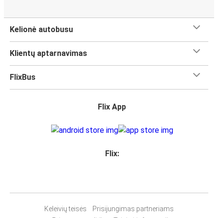
Kelionė autobusu
Klientų aptarnavimas
FlixBus
Flix App
Flix:
Keleivių teisės
Prisijungimas partneriams