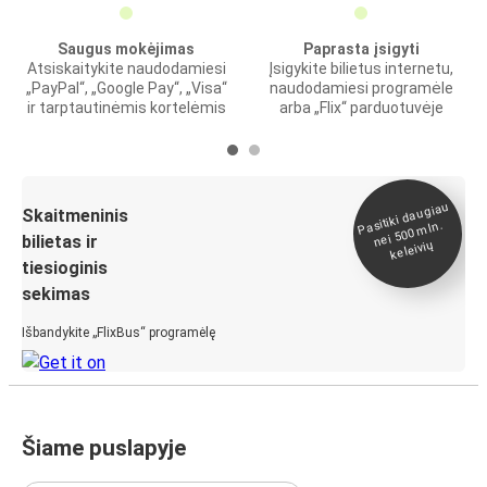
Saugus mokėjimas
Paprasta įsigyti
Atsiskaitykite naudodamiesi
Įsigykite bilietus internetu,
„PayPal“, „Google Pay“, „Visa“
naudodamiesi programėle
ir tarptautinėmis kortelėmis
arba „Flix“ parduotuvėje
Pasitiki daugiau
nei 500
Skaitmeninis
mln.
bilietas ir
keleivių
tiesioginis
sekimas
Išbandykite „FlixBus“ programėlę
Šiame puslapyje