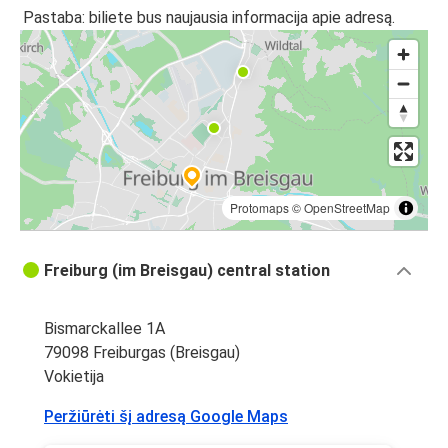
Kelnas
Pastaba: biliete bus naujausia informacija apie adresą.
Freiburgas (Breisgau)
Ciuricho oro uostas
Frankfurto oro uostas (FRA)
Freiburgas (Breisgau)
Kelnas
Protomaps
©
OpenStreetMap
Freiburgas (Breisgau)
Freiburg (im Breisgau) central station
Freiburgas (Breisgau)
Amsterdam
Bismarckallee 1A
79098 Freiburgas (Breisgau)
Niurnbergas
Vokietija
Freiburgas (Breisgau)
Peržiūrėti šį adresą Google Maps
Ciuricho oro uostas