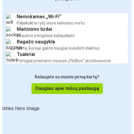
Nemokamas „Wi-Fi“
Palaikykite ryšį visos kelionės metu
Maitinimo lizdai
Įkraukite įrenginius keliaudami
Bagažo saugykla
Vieta, kurioje galite saugiai susidėti daiktus
Tualetai
Patogiai prieinami visuose „FlixBus“ autobusuose
Keliaujate su mumis pirmą kartą?
Daugiau apie mūsų paslaugą