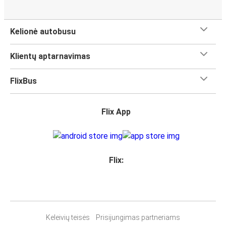
Kelionė autobusu
Klientų aptarnavimas
FlixBus
Flix App
Flix:
Keleivių teisės
Prisijungimas partneriams