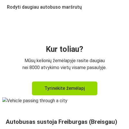
Ciurichas
Rodyti daugiau autobuso maršrutų
Bazelio EuroAirport oro uostas
Freiburgas (Breisgau)
Frankfurtas
Freiburgas (Breisgau)
Kur toliau?
Freiburgas (Breisgau)
Mūsų kelionių žemėlapyje rasite daugiau
Frankfurtas
nei 8000 atvykimo vietų visame pasaulyje.
Ciurichas
Tyrinėkite žemėlapį
Freiburgas (Breisgau)
Freiburgas (Breisgau)
Frankfurto oro uostas (FRA)
Autobusas sustoja Freiburgas (Breisgau)
Freiburgas (Breisgau)