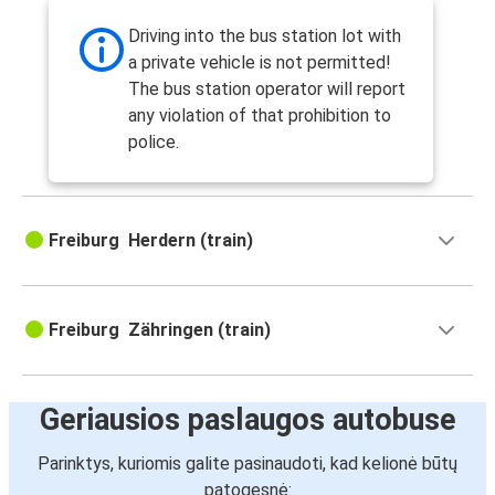
Freiburgas (Breisgau)
Driving into the bus station lot with
Freiburgas (Breisgau)
a private vehicle is not permitted!
Niurnbergas
The bus station operator will report
any violation of that prohibition to
Amsterdam
police.
Freiburgas (Breisgau)
Enschede
Freiburg Herdern (train)
Freiburgas (Breisgau)
Freiburgas (Breisgau)
Freiburg Zähringen (train)
Enschede
Esenas
Freiburgas (Breisgau)
Geriausios paslaugos autobuse
Parinktys, kuriomis galite pasinaudoti, kad kelionė būtų
Freiburgas (Breisgau)
patogesnė:
Frankfurto oro uostas (FRA)