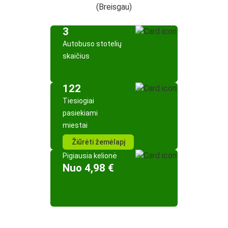
(Breisgau)
3
Autobuso stotelių
skaičius
122
Tiesiogiai
pasiekiami
miestai
Žiūrėti žemėlapį
Pigiausia kelionė
Nuo 4,98 €