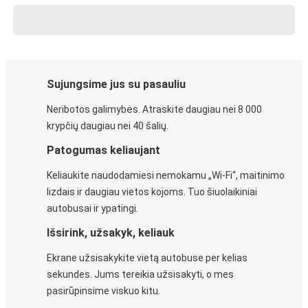
Sujungsime jus su pasauliu
Neribotos galimybės. Atraskite daugiau nei 8 000
krypčių daugiau nei 40 šalių.
Patogumas keliaujant
Keliaukite naudodamiesi nemokamu „Wi-Fi“, maitinimo
lizdais ir daugiau vietos kojoms. Tuo šiuolaikiniai
autobusai ir ypatingi.
Išsirink, užsakyk, keliauk
Ekrane užsisakykite vietą autobuse per kelias
sekundes. Jums tereikia užsisakyti, o mes
pasirūpinsime viskuo kitu.