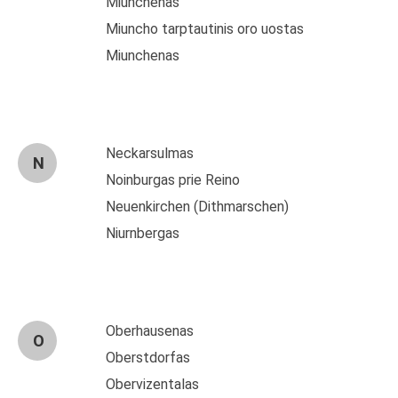
Miunchenas
Miuncho tarptautinis oro uostas
Miunchenas
Neckarsulmas
N
Noinburgas prie Reino
Neuenkirchen (Dithmarschen)
Niurnbergas
Oberhausenas
O
Oberstdorfas
Obervizentalas