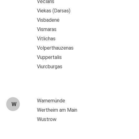
Veclaris
Viekas (Darsas)
Visbadenė
Vismaras
Vitlichas
Volperthauzenas
Vuppertalis
Viurcburgas
Warnemünde
W
Wertheim am Main
Wustrow