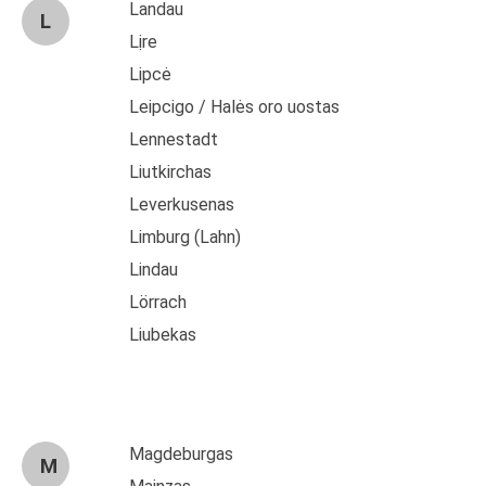
Landau
L
Lịre
Lipcė
Leipcigo / Halės oro uostas
Lennestadt
Liutkirchas
Leverkusenas
Limburg (Lahn)
Lindau
Lörrach
Liubekas
Magdeburgas
M