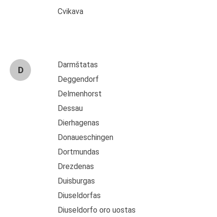
Cvikava
Darmštatas
D
Deggendorf
Delmenhorst
Dessau
Dierhagenas
Donaueschingen
Dortmundas
Drezdenas
Duisburgas
Diuseldorfas
Diuseldorfo oro uostas