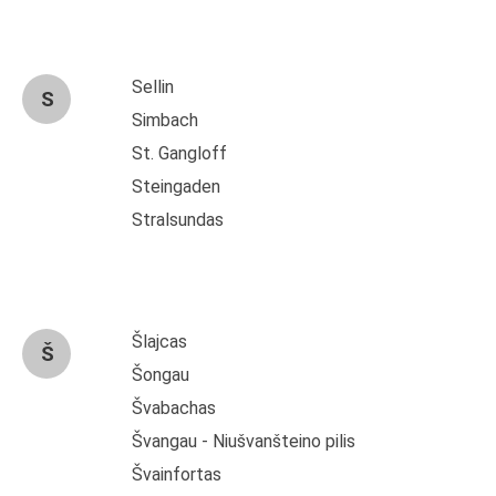
Sellin
S
Simbach
St. Gangloff
Steingaden
Stralsundas
Šlajcas
Š
Šongau
Švabachas
Švangau - Niušvanšteino pilis
Švainfortas