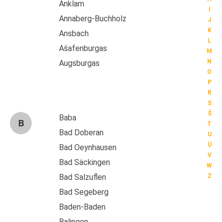
Anklam
I
Annaberg-Buchholz
J
K
Ansbach
L
Ašafenburgas
M
N
Augsburgas
O
P
R
S
Š
Baba
B
T
Bad Doberan
U
Ü
Bad Oeynhausen
V
Bad Säckingen
W
Bad Salzuflen
Z
Bad Segeberg
Baden-Baden
Balingen