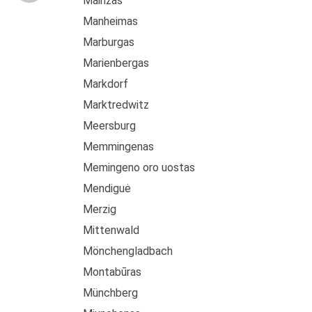
Mainzas
Manheimas
Marburgas
Marienbergas
Markdorf
Marktredwitz
Meersburg
Memmingenas
Memingeno oro uostas
Mendiguė
Merzig
Mittenwald
Mönchengladbach
Montabūras
Münchberg