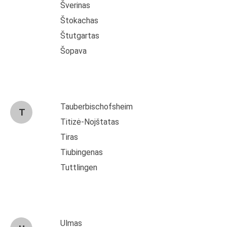
Šverinas
Štokachas
Štutgartas
Šopava
Tauberbischofsheim
T
Titizė-Nojštatas
Tiras
Tiubingenas
Tuttlingen
Ulmas