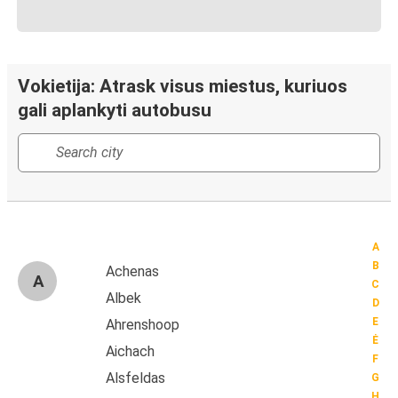
Vokietija: Atrask visus miestus, kuriuos
gali aplankyti autobusu
A
B
Achenas
A
C
Albek
D
E
Ahrenshoop
Ė
Aichach
F
Alsfeldas
G
H