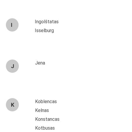
Ingolštatas
I
Isselburg
Jena
J
Koblencas
K
Kelnas
Konstancas
Kotbusas