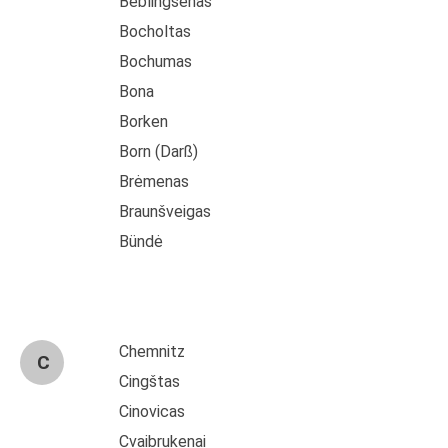
Bėblingsenas
Bocholtas
Bochumas
Bona
Borken
Born (Darß)
Brėmenas
Braunšveigas
Bündė
Chemnitz
C
Cingštas
Cinovicas
Cvaibrukenai