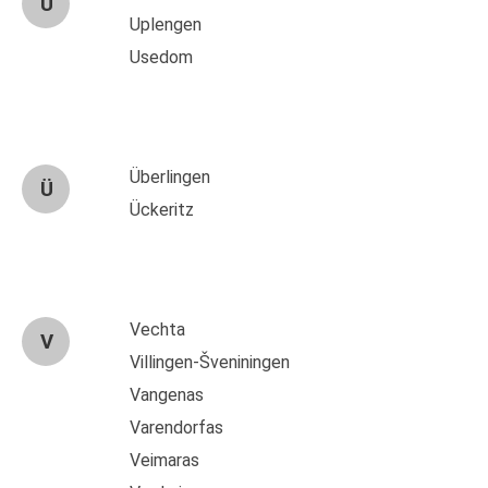
U
Uplengen
Usedom
Überlingen
Ü
Ückeritz
Vechta
V
Villingen-Šveniningen
Vangenas
Varendorfas
Veimaras