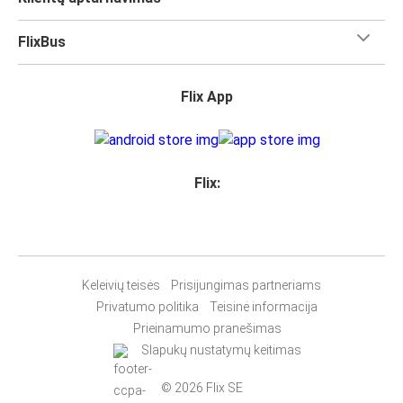
FlixBus
Flix App
Flix:
Keleivių teisės
Prisijungimas partneriams
Privatumo politika
Teisinė informacija
Prieinamumo pranešimas
Slapukų nustatymų keitimas
© 2026 Flix SE