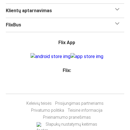
Klientų aptarnavimas
FlixBus
Flix App
Flix:
Keleivių teisės
Prisijungimas partneriams
Privatumo politika
Teisinė informacija
Prieinamumo pranešimas
Slapukų nustatymų keitimas