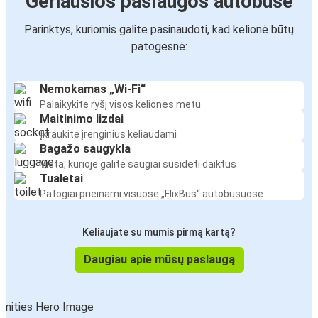
Geriausios paslaugos autobuse
Parinktys, kuriomis galite pasinaudoti, kad kelionė būtų
patogesnė:
Nemokamas „Wi-Fi“
Palaikykite ryšį visos kelionės metu
Maitinimo lizdai
Įkraukite įrenginius keliaudami
Bagažo saugykla
Vieta, kurioje galite saugiai susidėti daiktus
Tualetai
Patogiai prieinami visuose „FlixBus“ autobusuose
Keliaujate su mumis pirmą kartą?
Daugiau apie mūsų paslaugą