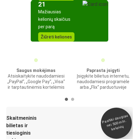
21
Mažiausias
kelionių skaičius
per parą
Žiūrėti keliones
Saugus mokėjimas
Paprasta įsigyti
Atsiskaitykite naudodamiesi
Įsigykite bilietus internetu,
„PayPal“, „Google Pay“, „Visa“
naudodamiesi programėle
ir tarptautinėmis kortelėmis
arba „Flix“ parduotuvėje
Pasitiki daugiau
nei 500
Skaitmeninis
mln.
bilietas ir
keleivių
tiesioginis