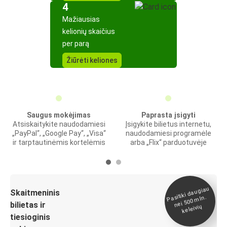
4
Mažiausias
kelionių skaičius
per parą
Žiūrėti keliones
Saugus mokėjimas
Paprasta įsigyti
Atsiskaitykite naudodamiesi
Įsigykite bilietus internetu,
„PayPal“, „Google Pay“, „Visa“
naudodamiesi programėle
ir tarptautinėmis kortelėmis
arba „Flix“ parduotuvėje
Pasitiki daugiau
nei 500
Skaitmeninis
mln.
bilietas ir
keleivių
tiesioginis