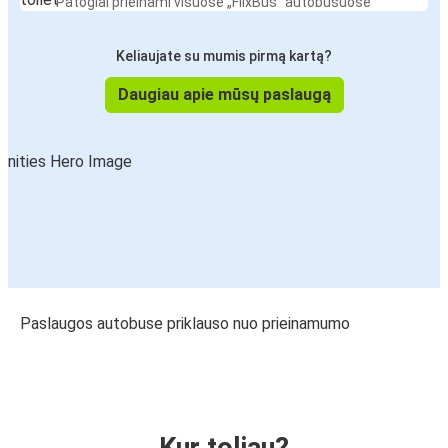
Patogiai prieinami visuose „FlixBus“ autobusuose
Keliaujate su mumis pirmą kartą?
Daugiau apie mūsų paslaugą
Paslaugos autobuse priklauso nuo prieinamumo
Kur toliau?