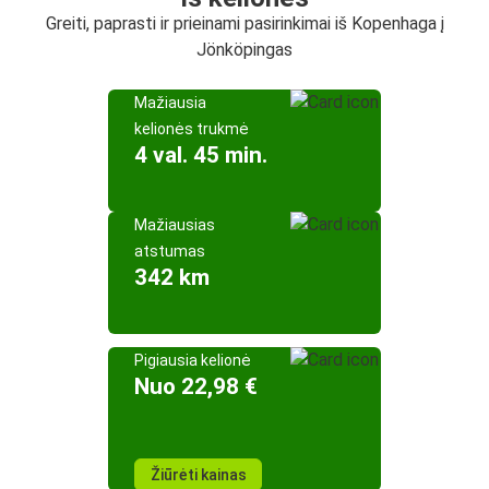
Greiti, paprasti ir prieinami pasirinkimai iš Kopenhaga į
Jönköpingas
Mažiausia
kelionės trukmė
4 val. 45 min.
Mažiausias
atstumas
342 km
Pigiausia kelionė
Nuo 22,98 €
Žiūrėti kainas