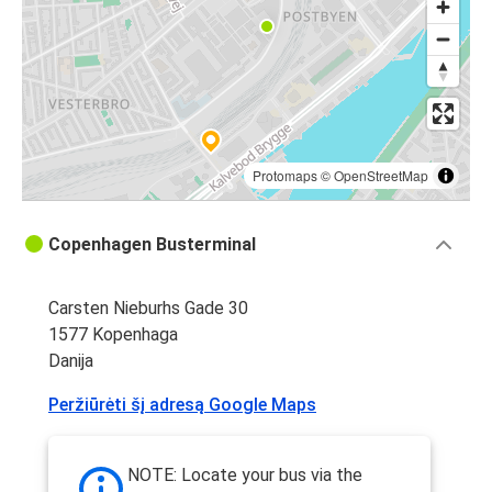
Protomaps
©
OpenStreetMap
Copenhagen Busterminal
Carsten Nieburhs Gade 30
1577 Kopenhaga
Danija
Peržiūrėti šį adresą Google Maps
NOTE: Locate your bus via the