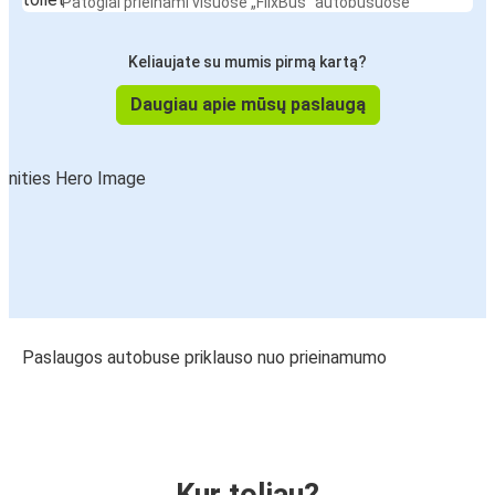
Patogiai prieinami visuose „FlixBus“ autobusuose
Keliaujate su mumis pirmą kartą?
Daugiau apie mūsų paslaugą
Paslaugos autobuse priklauso nuo prieinamumo
Kur toliau?