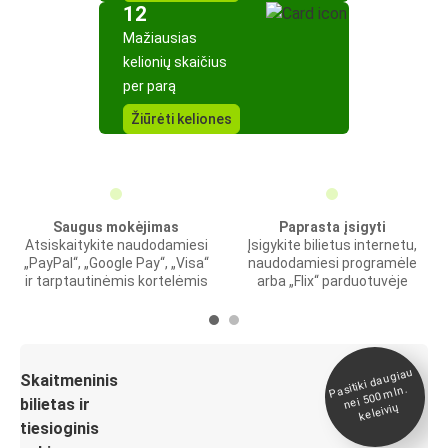
12
Mažiausias
kelionių skaičius
per parą
Žiūrėti keliones
Saugus mokėjimas
Paprasta įsigyti
Atsiskaitykite naudodamiesi
Įsigykite bilietus internetu,
„PayPal“, „Google Pay“, „Visa“
naudodamiesi programėle
ir tarptautinėmis kortelėmis
arba „Flix“ parduotuvėje
Pasitiki daugiau
nei 500
Skaitmeninis
mln.
bilietas ir
keleivių
tiesioginis