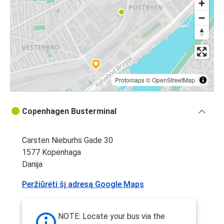
Protomaps
©
OpenStreetMap
Copenhagen Busterminal
Carsten Nieburhs Gade 30
1577 Kopenhaga
Danija
Peržiūrėti šį adresą Google Maps
NOTE: Locate your bus via the