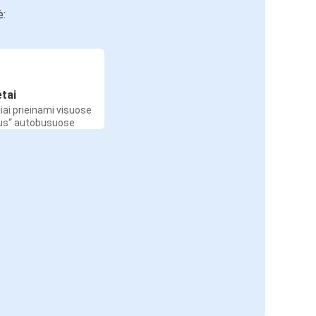
ė:
etai
iai prieinami visuose
Bus“ autobusuose