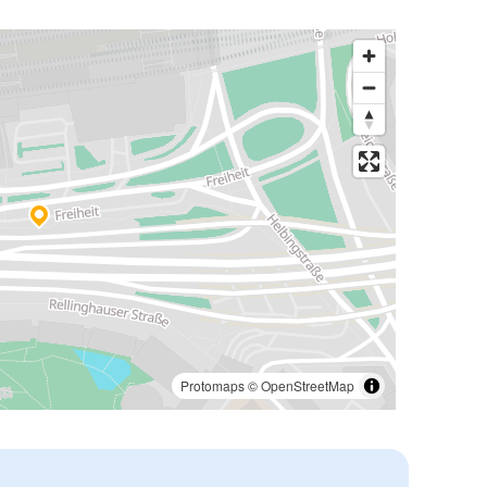
Protomaps
©
OpenStreetMap