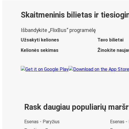
Skaitmeninis bilietas ir tiesiog
Išbandykite „FlixBus“ programėlę
Užsakyti keliones
Tavo bilietai
Kelionės sekimas
Žinokite nauja
Rask daugiau populiarių marš
Esenas - Paryžius
Esenas -