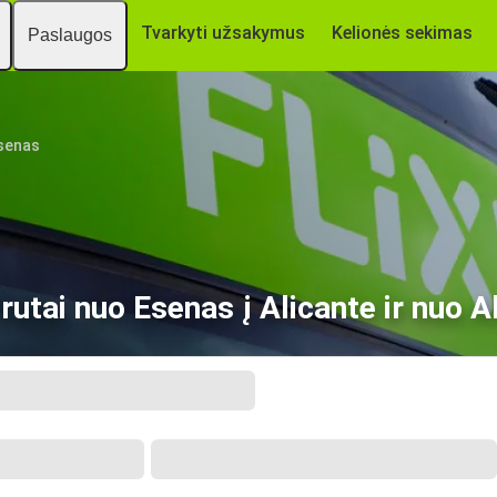
Tvarkyti užsakymus
Kelionės sekimas
Paslaugos
senas
tai nuo Esenas į Alicante ir nuo A