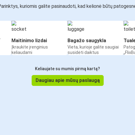
arinktys, kuriomis galite pasinaudoti, kad kelionė būtų patogesn
“
Maitinimo lizdai
Bagažo saugykla
Tual
Įkraukite įrenginius
Vieta, kurioje galite saugiai
Patog
keliaudami
susidėti daiktus
„Flix
Keliaujate su mumis pirmą kartą?
Daugiau apie mūsų paslaugą