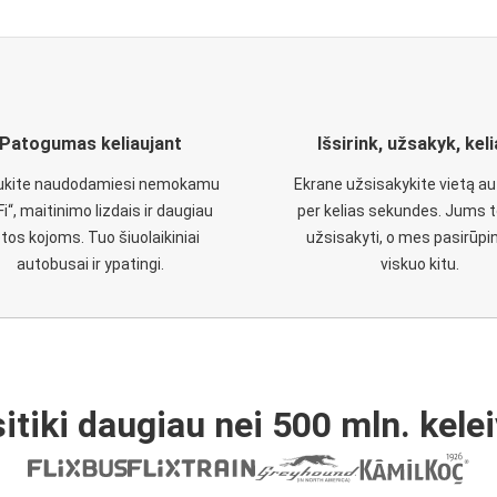
Patogumas keliaujant
Išsirink, užsakyk, kel
aukite naudodamiesi nemokamu
Ekrane užsisakykite vietą a
Fi“, maitinimo lizdais ir daugiau
per kelias sekundes. Jums t
etos kojoms. Tuo šiuolaikiniai
užsisakyti, o mes pasirūp
autobusai ir ypatingi.
viskuo kitu.
itiki daugiau nei 500 mln. kelei