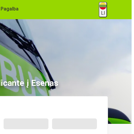
Pagalba
LI
licante į Esenas