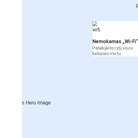
P
Nemokamas „Wi-Fi
Palaikykite ryšį visos
kelionės metu