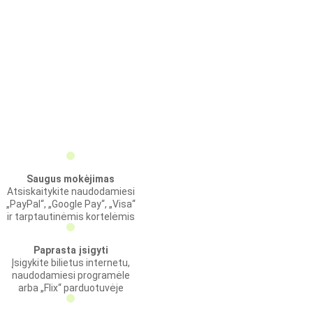
Saugus mokėjimas
Atsiskaitykite naudodamiesi
„PayPal“, „Google Pay“, „Visa“
ir tarptautinėmis kortelėmis
Paprasta įsigyti
Įsigykite bilietus internetu,
naudodamiesi programėle
arba „Flix“ parduotuvėje