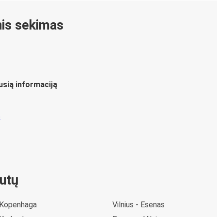
inis sekimas
usią informaciją
rutų
 Kopenhaga
Vilnius - Esenas