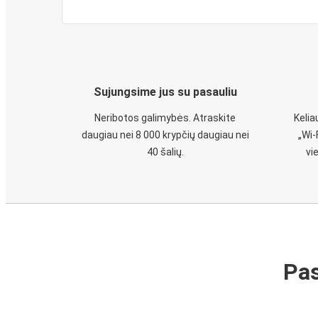
Sujungsime jus su pasauliu
Neribotos galimybės. Atraskite
Keli
daugiau nei 8 000 krypčių daugiau nei
„Wi-
40 šalių.
vi
Pas