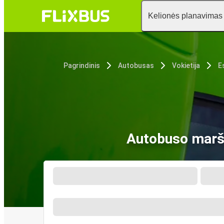
Kelionės planavimas
Pagrindinis
Autobusas
Vokietija
E
Autobuso maršru