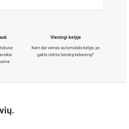
iauk
Vieningi kelyje
utobuse
Kam dar vienas automobilis kelyje, jei
ereikia
galite rinktis bendrą keliavimą?
insime
vių.