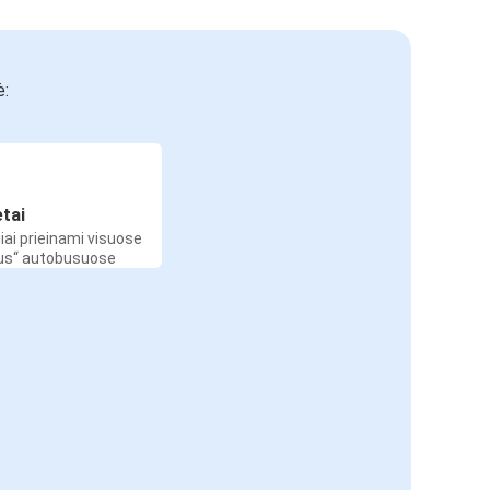
ė:
etai
iai prieinami visuose
Bus“ autobusuose