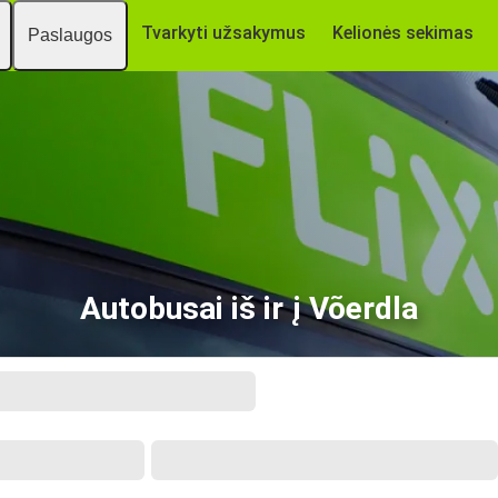
Tvarkyti užsakymus
Kelionės sekimas
Paslaugos
Autobusai iš ir į Võerdla