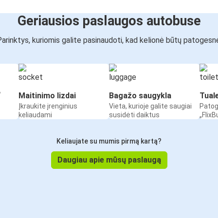
Geriausios paslaugos autobuse
arinktys, kuriomis galite pasinaudoti, kad kelionė būtų patogesn
“
Maitinimo lizdai
Bagažo saugykla
Tual
Įkraukite įrenginius
Vieta, kurioje galite saugiai
Patog
keliaudami
susidėti daiktus
„Flix
Keliaujate su mumis pirmą kartą?
Daugiau apie mūsų paslaugą