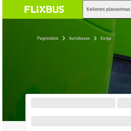
Kelionės planavimas
Pagrindinis
Autobusas
Estija