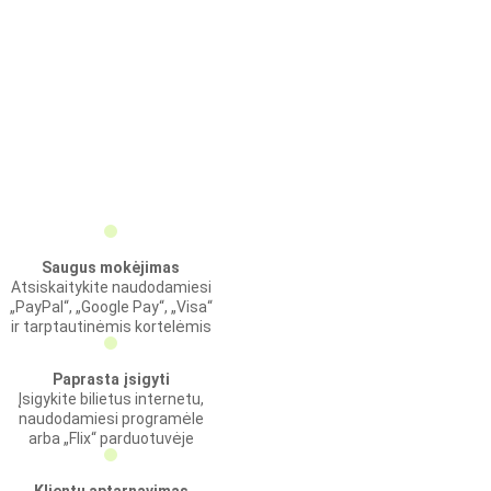
Saugus mokėjimas
Atsiskaitykite naudodamiesi
„PayPal“, „Google Pay“, „Visa“
ir tarptautinėmis kortelėmis
Paprasta įsigyti
Įsigykite bilietus internetu,
naudodamiesi programėle
arba „Flix“ parduotuvėje