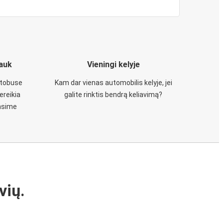
iauk
Vieningi kelyje
utobuse
Kam dar vienas automobilis kelyje, jei
ereikia
galite rinktis bendrą keliavimą?
insime
vių.