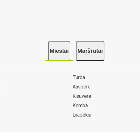
ų
Miestai
Maršrutai
Turba
e
Aaspere
Kisuvere
Kemba
Liiapeksi