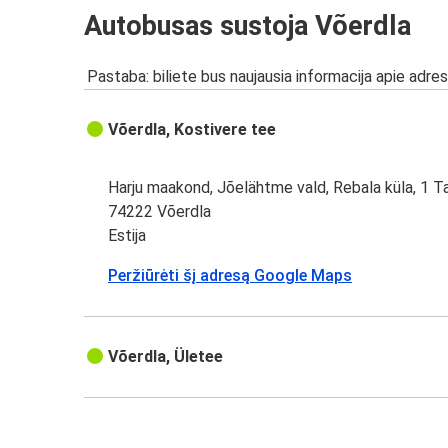
Autobusas sustoja Võerdla
Pastaba: biliete bus naujausia informacija apie adres
Võerdla, Kostivere tee
Harju maakond, Jõelähtme vald, Rebala küla, 1 Ta
74222 Võerdla
Estija
Peržiūrėti šį adresą Google Maps
Võerdla, Ületee