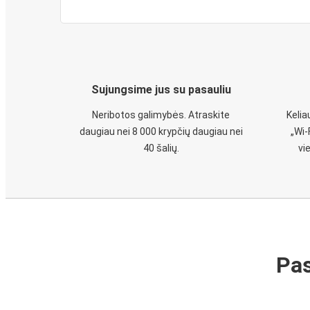
Sujungsime jus su pasauliu
Neribotos galimybės. Atraskite
Keli
daugiau nei 8 000 krypčių daugiau nei
„Wi-
40 šalių.
vi
Pas