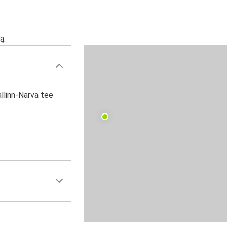
ą.
llinn-Narva tee