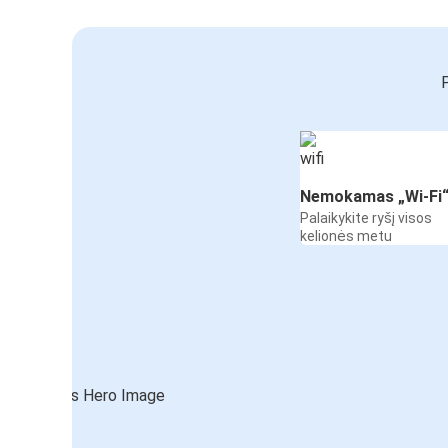
P
Nemokamas „Wi-Fi
Palaikykite ryšį visos
kelionės metu