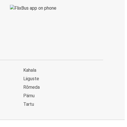
Kahala
Liiguste
Rõmeda
Pärnu
Tartu