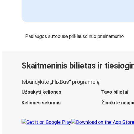
Paslaugos autobuse priklauso nuo prieinamumo
Skaitmeninis bilietas ir tiesiog
Išbandykite „FlixBus“ programėlę
Užsakyti keliones
Tavo bilietai
Kelionės sekimas
Žinokite nauja