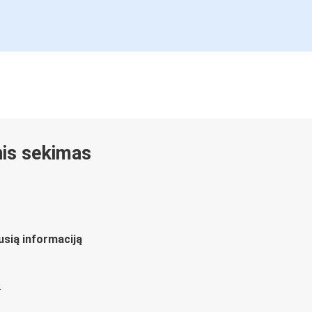
inis sekimas
usią informaciją