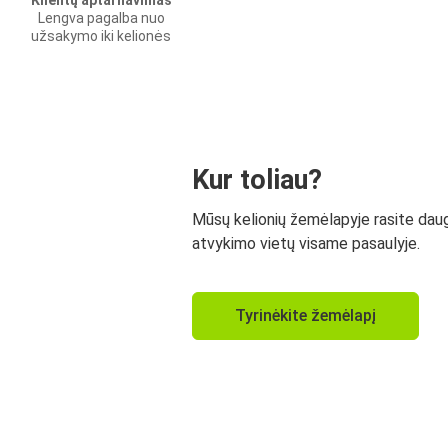
Klientų aptarnavimas
Lengva pagalba nuo
užsakymo iki kelionės
Kur toliau?
Mūsų kelionių žemėlapyje rasite dau
atvykimo vietų visame pasaulyje.
Tyrinėkite žemėlapį