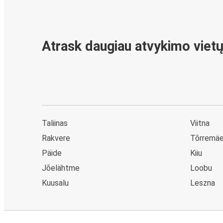
Atrask daugiau atvykimo viet
Taliinas
Viitna
Rakvere
Tõrremä
Päide
Kiiu
Jõelähtme
Loobu
Kuusalu
Leszna