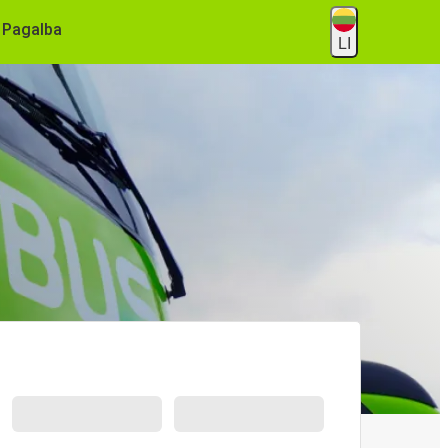
Pagalba
LI