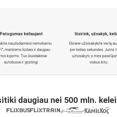
Patogumas keliaujant
Išsirink, užsakyk, kel
aukite naudodamiesi nemokamu
Ekrane užsisakykite vietą a
Fi“, maitinimo lizdais ir daugiau
per kelias sekundes. Jums t
etos kojoms. Tuo šiuolaikiniai
užsisakyti, o mes pasirūp
autobusai ir ypatingi.
viskuo kitu.
itiki daugiau nei 500 mln. kelei