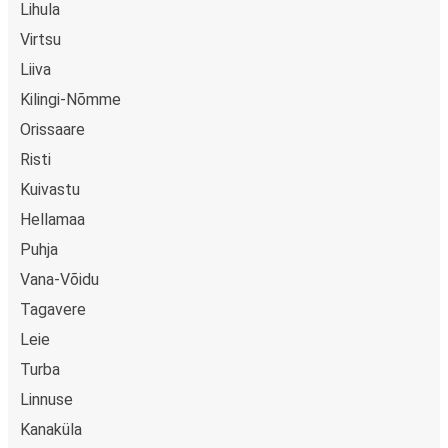
Lihula
Virtsu
Liiva
Kilingi-Nõmme
Orissaare
Risti
Kuivastu
Hellamaa
Puhja
Vana-Võidu
Tagavere
Leie
Turba
Linnuse
Kanaküla