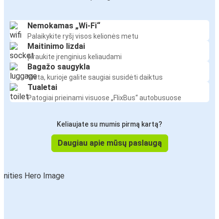
Nemokamas „Wi-Fi“
Palaikykite ryšį visos kelionės metu
Maitinimo lizdai
Įkraukite įrenginius keliaudami
Bagažo saugykla
Vieta, kurioje galite saugiai susidėti daiktus
Tualetai
Patogiai prieinami visuose „FlixBus“ autobusuose
Keliaujate su mumis pirmą kartą?
Daugiau apie mūsų paslaugą