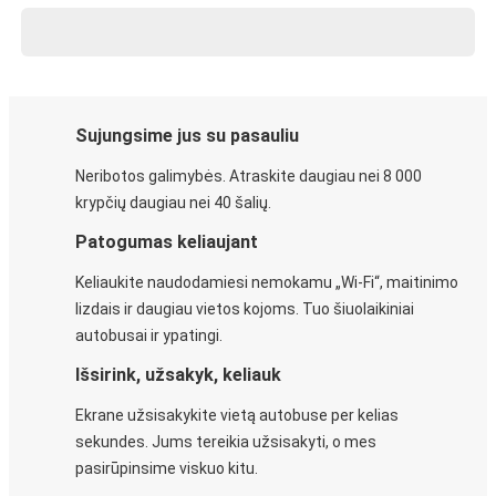
Sujungsime jus su pasauliu
Neribotos galimybės. Atraskite daugiau nei 8 000
krypčių daugiau nei 40 šalių.
Patogumas keliaujant
Keliaukite naudodamiesi nemokamu „Wi-Fi“, maitinimo
lizdais ir daugiau vietos kojoms. Tuo šiuolaikiniai
autobusai ir ypatingi.
Išsirink, užsakyk, keliauk
Ekrane užsisakykite vietą autobuse per kelias
sekundes. Jums tereikia užsisakyti, o mes
pasirūpinsime viskuo kitu.