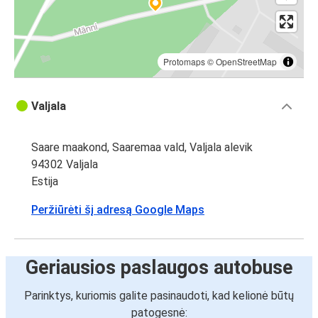
Protomaps
©
OpenStreetMap
Valjala
Saare maakond, Saaremaa vald, Valjala alevik
94302 Valjala
Estija
Peržiūrėti šį adresą Google Maps
Geriausios paslaugos autobuse
Parinktys, kuriomis galite pasinaudoti, kad kelionė būtų
patogesnė: