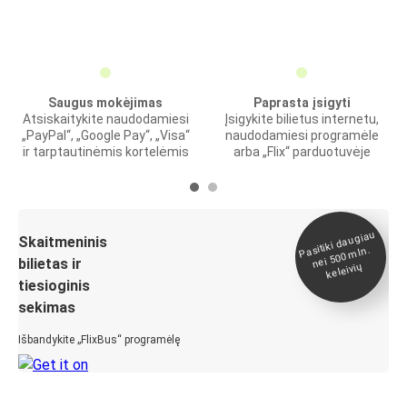
Saugus mokėjimas
Paprasta įsigyti
Atsiskaitykite naudodamiesi
Įsigykite bilietus internetu,
„PayPal“, „Google Pay“, „Visa“
naudodamiesi programėle
ir tarptautinėmis kortelėmis
arba „Flix“ parduotuvėje
Pasitiki daugiau
nei 500
Skaitmeninis
mln.
bilietas ir
keleivių
tiesioginis
sekimas
Išbandykite „FlixBus“ programėlę