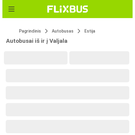
Pagrindinis
Autobusas
Estija
Autobusai iš ir į Valjala