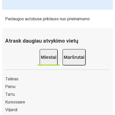
Paslaugos autobuse priklauso nuo prieinamumo
Atrask daugiau atvykimo vietų
Miestai
Maršrutai
Taliinas
Pärnu
Tartu
Kuressaare
Viljandi