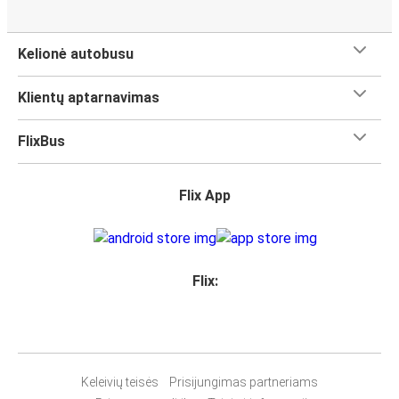
Kelionė autobusu
Klientų aptarnavimas
FlixBus
Flix App
Flix:
Keleivių teisės
Prisijungimas partneriams