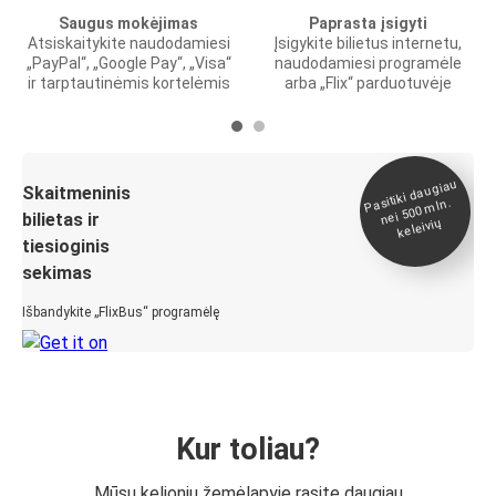
Saugus mokėjimas
Paprasta įsigyti
Atsiskaitykite naudodamiesi
Įsigykite bilietus internetu,
„PayPal“, „Google Pay“, „Visa“
naudodamiesi programėle
ir tarptautinėmis kortelėmis
arba „Flix“ parduotuvėje
Pasitiki daugiau
nei 500
Skaitmeninis
mln.
bilietas ir
keleivių
tiesioginis
sekimas
Išbandykite „FlixBus“ programėlę
Kur toliau?
Mūsų kelionių žemėlapyje rasite daugiau