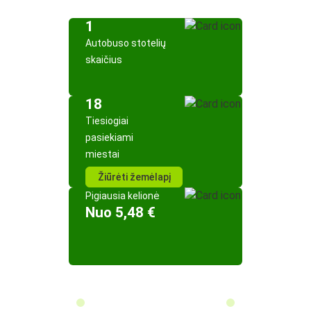
1
Autobuso stotelių
skaičius
18
Tiesiogiai
pasiekiami
miestai
Žiūrėti žemėlapį
Pigiausia kelionė
Nuo 5,48 €