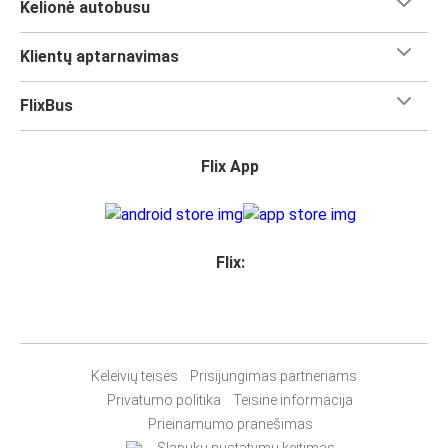
Kelionė autobusu
Klientų aptarnavimas
FlixBus
Flix App
Flix:
Keleivių teisės
Prisijungimas partneriams
Privatumo politika
Teisinė informacija
Prieinamumo pranešimas
Slapukų nustatymų keitimas