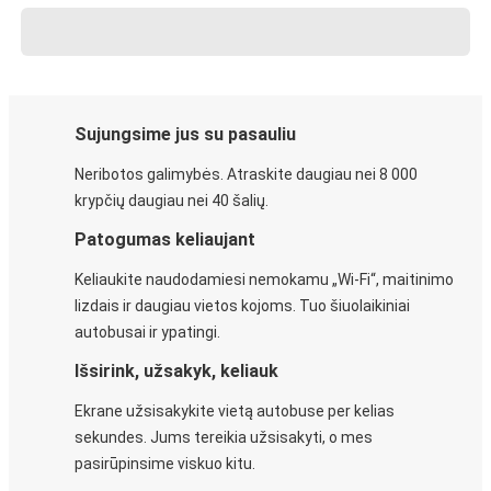
Sujungsime jus su pasauliu
Neribotos galimybės. Atraskite daugiau nei 8 000
krypčių daugiau nei 40 šalių.
Patogumas keliaujant
Keliaukite naudodamiesi nemokamu „Wi-Fi“, maitinimo
lizdais ir daugiau vietos kojoms. Tuo šiuolaikiniai
autobusai ir ypatingi.
Išsirink, užsakyk, keliauk
Ekrane užsisakykite vietą autobuse per kelias
sekundes. Jums tereikia užsisakyti, o mes
pasirūpinsime viskuo kitu.