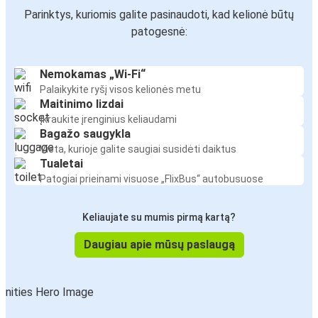
Parinktys, kuriomis galite pasinaudoti, kad kelionė būtų
patogesnė:
Nemokamas „Wi-Fi“
Palaikykite ryšį visos kelionės metu
Maitinimo lizdai
Įkraukite įrenginius keliaudami
Bagažo saugykla
Vieta, kurioje galite saugiai susidėti daiktus
Tualetai
Patogiai prieinami visuose „FlixBus“ autobusuose
Keliaujate su mumis pirmą kartą?
Daugiau apie mūsų paslaugą