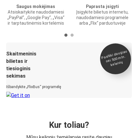
Saugus mokėjimas
Paprasta įsigyti
Atsiskaitykite naudodamiesi
Įsigykite bilietus internetu,
„PayPal“, „Google Pay“, „Visa“
naudodamiesi programėle
ir tarptautinėmis kortelėmis
arba „Flix“ parduotuvėje
Pasitiki daugiau
nei 500
Skaitmeninis
mln.
bilietas ir
keleivių
tiesioginis
sekimas
Išbandykite „FlixBus“ programėlę
Kur toliau?
Mūsų kelionių žemėlapyje rasite daugiau