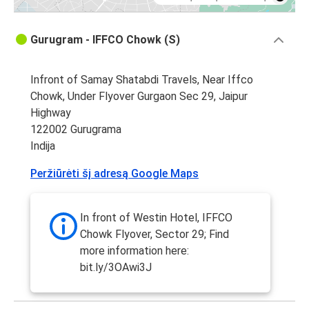
Gurugram - IFFCO Chowk (S)
Infront of Samay Shatabdi Travels, Near Iffco
Chowk, Under Flyover Gurgaon Sec 29, Jaipur
Highway
122002 Gurugrama
Indija
Peržiūrėti šį adresą Google Maps
In front of Westin Hotel, IFFCO
Chowk Flyover, Sector 29; Find
more information here:
bit.ly/3OAwi3J