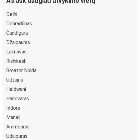
Atrask daugiau atvykimo vietų
Delhi
Dehradūnas
Čandīgara
Džaipauras
Laknavas
Rishikesh
Greater Noida
Udžajna
Haldwani
Haridvaras
Indore
Manali
Amritsaras
Udaipuras