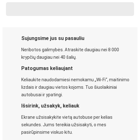
Sujungsime jus su pasauliu
Neribotos galimybės. Atraskite daugiau nei 8 000
krypčių daugiau nei 40 šalių.
Patogumas keliaujant
Keliaukite naudodamiesi nemokamu „Wi-Fi“, maitinimo
lizdais ir daugiau vietos kojoms. Tuo šiuolaikiniai
autobusai ir ypatingi.
Išsirink, užsakyk, keliauk
Ekrane užsisakykite vietą autobuse per kelias
sekundes. Jums tereikia užsisakyti, o mes
pasirūpinsime viskuo kitu.