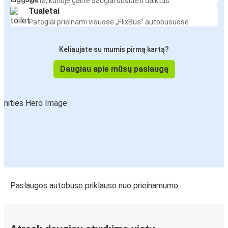
Vieta, kurioje galite saugiai susidėti daiktus
Tualetai
Patogiai prieinami visuose „FlixBus“ autobusuose
Keliaujate su mumis pirmą kartą?
Daugiau apie mūsų paslaugą
Paslaugos autobuse priklauso nuo prieinamumo