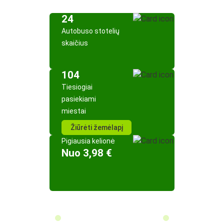
24
Autobuso stotelių
skaičius
104
Tiesiogiai
pasiekiami
miestai
Žiūrėti žemėlapį
Pigiausia kelionė
Nuo 3,98 €