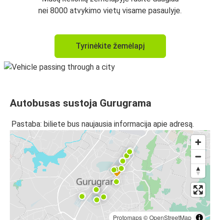
nei 8000 atvykimo vietų visame pasaulyje.
Tyrinėkite žemėlapį
Autobusas sustoja Gurugrama
Pastaba: biliete bus naujausia informacija apie adresą.
Protomaps
©
OpenStreetMap