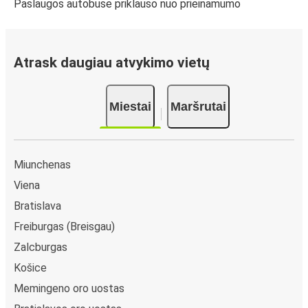
Paslaugos autobuse priklauso nuo prieinamumo
Atrask daugiau atvykimo vietų
Miestai
Maršrutai
Miunchenas
Viena
Bratislava
Freiburgas (Breisgau)
Zalcburgas
Košice
Memingeno oro uostas