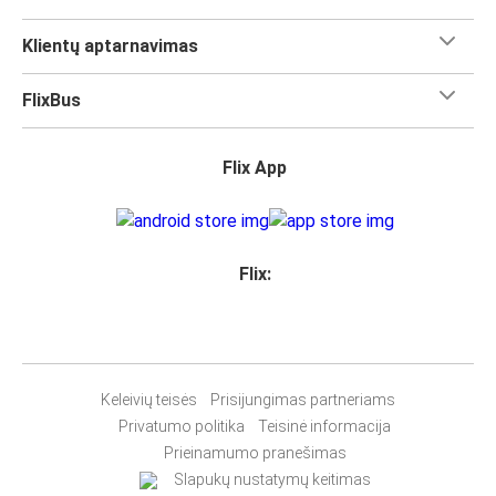
Klientų aptarnavimas
FlixBus
Flix App
Flix:
Keleivių teisės
Prisijungimas partneriams
Privatumo politika
Teisinė informacija
Prieinamumo pranešimas
Slapukų nustatymų keitimas