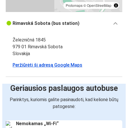
Protomaps
©
OpenStreetMap
Rimavská Sobota (bus station)
Železničná 1845
979 01 Rimavská Sobota
Slovakija
Peržiūrėti šį adresą Google Maps
Geriausios paslaugos autobuse
Parinktys, kuriomis galite pasinaudoti, kad kelionė būtų
patogesnė:
Nemokamas „Wi-Fi“