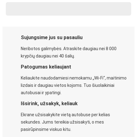
Sujungsime jus su pasauliu
Neribotos galimybės. Atraskite daugiau nei 8 000
krypčių daugiau nei 40 šalių.
Patogumas keliaujant
Keliaukite naudodamiesi nemokamu „Wi-Fi“, maitinimo
lizdais ir daugiau vietos kojoms. Tuo šiuolaikiniai
autobusai ir ypatingi.
Išsirink, užsakyk, keliauk
Ekrane užsisakykite vietą autobuse per kelias
sekundes. Jums tereikia užsisakyti, o mes
pasirūpinsime viskuo kitu.