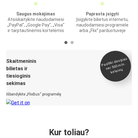
Saugus mokėjimas
Paprasta įsigyti
Atsiskaitykite naudodamiesi
Įsigykite bilietus internetu,
„PayPal“, „Google Pay“, „Visa“
naudodamiesi programėle
ir tarptautinėmis kortelėmis
arba „Flix“ parduotuvėje
Pasitiki daugiau
nei 500
Skaitmeninis
mln.
bilietas ir
keleivių
tiesioginis
sekimas
Išbandykite „FlixBus“ programėlę
Kur toliau?