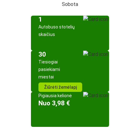
Sobota
1
Autobuso stotelių
skaičius
30
Tiesiogiai
pasiekiami
miestai
Žiūrėti žemėlapį
Pigiausia kelionė
Nuo 3,98 €