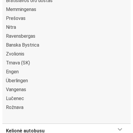
Bratislavos oro uostas
Memmingenas
Prešovas
Nitra
Ravensbergas
Banska Bystrica
Zvolionis
Trnava (SK)
Engen
Überlingen
Vangenas
Lučenec
Rožnava
Kelionė autobusu