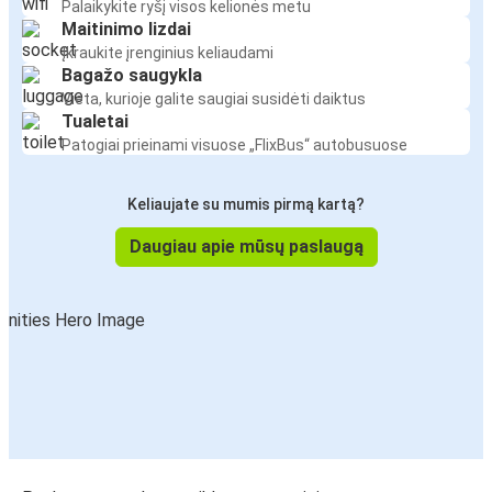
Palaikykite ryšį visos kelionės metu
Maitinimo lizdai
Įkraukite įrenginius keliaudami
Bagažo saugykla
Vieta, kurioje galite saugiai susidėti daiktus
Tualetai
Patogiai prieinami visuose „FlixBus“ autobusuose
Keliaujate su mumis pirmą kartą?
Daugiau apie mūsų paslaugą