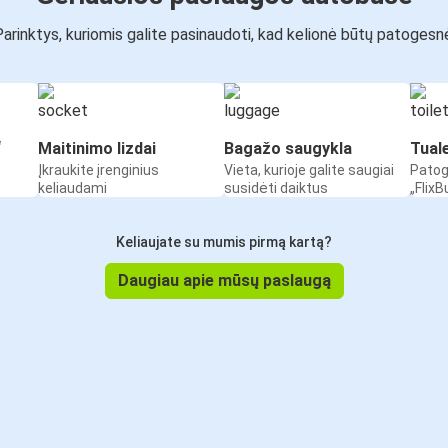
arinktys, kuriomis galite pasinaudoti, kad kelionė būtų patogesn
“
Maitinimo lizdai
Bagažo saugykla
Tual
Įkraukite įrenginius
Vieta, kurioje galite saugiai
Patog
keliaudami
susidėti daiktus
„Flix
Keliaujate su mumis pirmą kartą?
Daugiau apie mūsų paslaugą