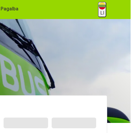
Pagalba
LI