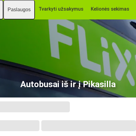
Tvarkyti užsakymus
Kelionės sekimas
Paslaugos
Autobusai iš ir į Pikasilla