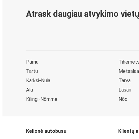
Atrask daugiau atvykimo viet
Pärnu
Tihemet
Tartu
Metsala
Karksi-Nuia
Tarva
Ala
Lasari
Kilingi-Nõmme
Nõo
Kelionė autobusu
Klientų 