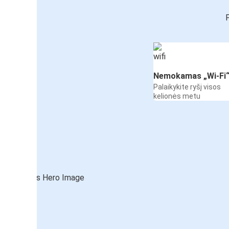
P
Nemokamas „Wi-Fi
Palaikykite ryšį visos
kelionės metu