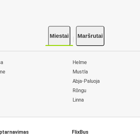
ų
Miestai
Maršrutai
sa
Helme
ane
Mustla
Abja-Paluoja
Rõngu
Linna
aptarnavimas
FlixBus