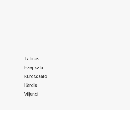
Taliinas
Haapsalu
Kuressaare
Kärdla
Viljandi