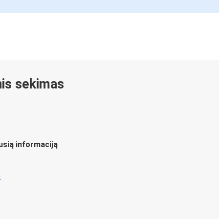
inis sekimas
usią informaciją