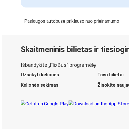
Paslaugos autobuse priklauso nuo prieinamumo
Skaitmeninis bilietas ir tiesiog
Išbandykite „FlixBus“ programėlę
Užsakyti keliones
Tavo bilietai
Kelionės sekimas
Žinokite nauja