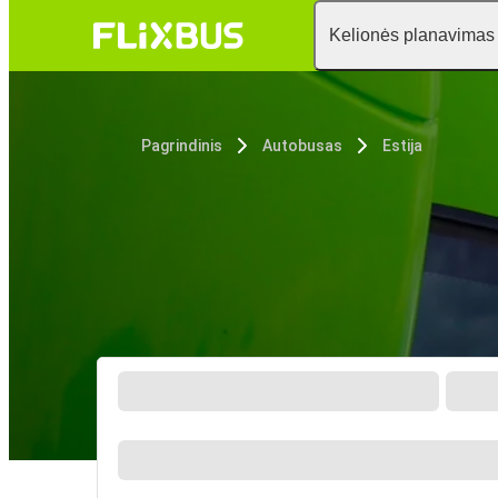
Kelionės planavimas
Pagrindinis
Autobusas
Estija