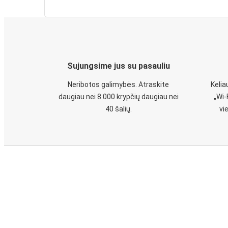
Sujungsime jus su pasauliu
Neribotos galimybės. Atraskite
Keli
daugiau nei 8 000 krypčių daugiau nei
„Wi-
40 šalių.
vi