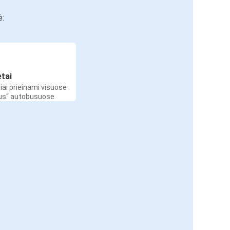
ė:
etai
iai prieinami visuose
Bus“ autobusuose