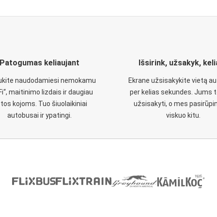
Patogumas keliaujant
Išsirink, užsakyk, kel
aukite naudodamiesi nemokamu
Ekrane užsisakykite vietą a
Fi“, maitinimo lizdais ir daugiau
per kelias sekundes. Jums t
etos kojoms. Tuo šiuolaikiniai
užsisakyti, o mes pasirūp
autobusai ir ypatingi.
viskuo kitu.