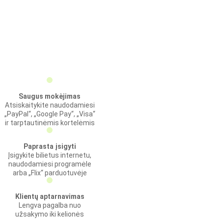
Saugus mokėjimas
Atsiskaitykite naudodamiesi
„PayPal“, „Google Pay“, „Visa“
ir tarptautinėmis kortelėmis
Paprasta įsigyti
Įsigykite bilietus internetu,
naudodamiesi programėle
arba „Flix“ parduotuvėje
Klientų aptarnavimas
Lengva pagalba nuo
užsakymo iki kelionės