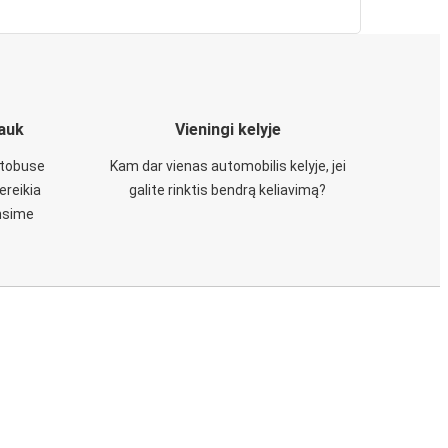
iauk
Vieningi kelyje
utobuse
Kam dar vienas automobilis kelyje, jei
ereikia
galite rinktis bendrą keliavimą?
insime