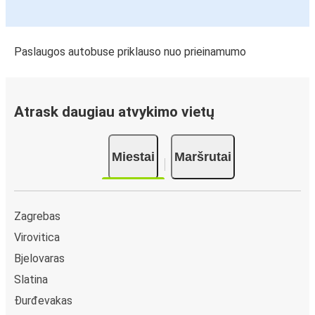
Paslaugos autobuse priklauso nuo prieinamumo
Atrask daugiau atvykimo vietų
Miestai
Maršrutai
Zagrebas
Virovitica
Bjelovaras
Slatina
Đurđevakas