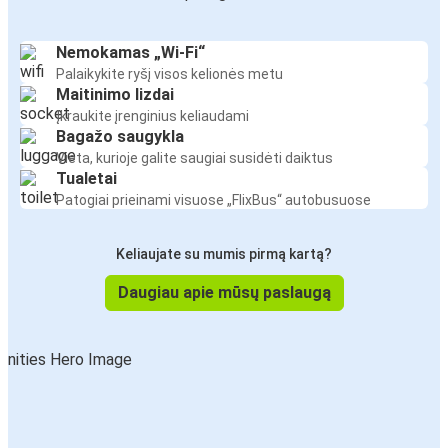
Nemokamas „Wi-Fi“
Palaikykite ryšį visos kelionės metu
Maitinimo lizdai
Įkraukite įrenginius keliaudami
Bagažo saugykla
Vieta, kurioje galite saugiai susidėti daiktus
Tualetai
Patogiai prieinami visuose „FlixBus“ autobusuose
Keliaujate su mumis pirmą kartą?
Daugiau apie mūsų paslaugą