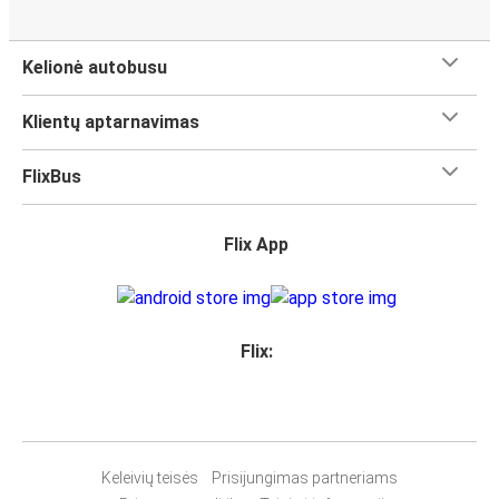
Kelionė autobusu
Klientų aptarnavimas
FlixBus
Flix App
Flix:
Keleivių teisės
Prisijungimas partneriams