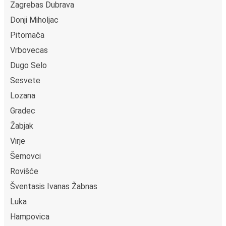
Zagrebas Dubrava
Donji Miholjac
Pitomača
Vrbovecas
Dugo Selo
Sesvete
Lozana
Gradec
Žabjak
Virje
Šemovci
Rovišće
Šventasis Ivanas Žabnas
Luka
Hampovica