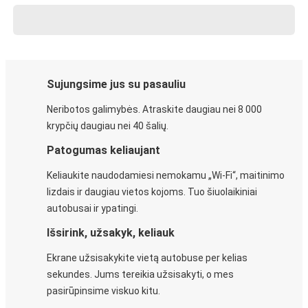
Sujungsime jus su pasauliu
Neribotos galimybės. Atraskite daugiau nei 8 000
krypčių daugiau nei 40 šalių.
Patogumas keliaujant
Keliaukite naudodamiesi nemokamu „Wi-Fi“, maitinimo
lizdais ir daugiau vietos kojoms. Tuo šiuolaikiniai
autobusai ir ypatingi.
Išsirink, užsakyk, keliauk
Ekrane užsisakykite vietą autobuse per kelias
sekundes. Jums tereikia užsisakyti, o mes
pasirūpinsime viskuo kitu.