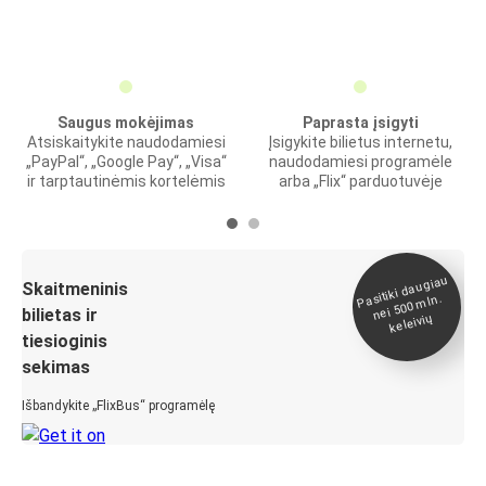
Saugus mokėjimas
Paprasta įsigyti
Atsiskaitykite naudodamiesi
Įsigykite bilietus internetu,
„PayPal“, „Google Pay“, „Visa“
naudodamiesi programėle
ir tarptautinėmis kortelėmis
arba „Flix“ parduotuvėje
Pasitiki daugiau
nei 500
Skaitmeninis
mln.
bilietas ir
keleivių
tiesioginis
sekimas
Išbandykite „FlixBus“ programėlę