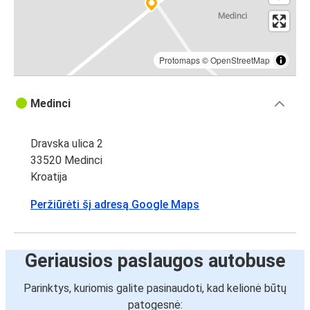
Protomaps
©
OpenStreetMap
Medinci
Dravska ulica 2
33520 Medinci
Kroatija
Peržiūrėti šį adresą Google Maps
Geriausios paslaugos autobuse
Parinktys, kuriomis galite pasinaudoti, kad kelionė būtų
patogesnė: