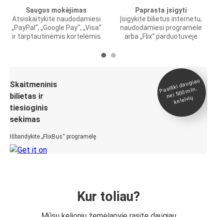
Saugus mokėjimas
Paprasta įsigyti
Atsiskaitykite naudodamiesi
Įsigykite bilietus internetu,
„PayPal“, „Google Pay“, „Visa“
naudodamiesi programėle
ir tarptautinėmis kortelėmis
arba „Flix“ parduotuvėje
Pasitiki daugiau
nei 500
Skaitmeninis
mln.
bilietas ir
keleivių
tiesioginis
sekimas
Išbandykite „FlixBus“ programėlę
Kur toliau?
Mūsų kelionių žemėlapyje rasite daugiau