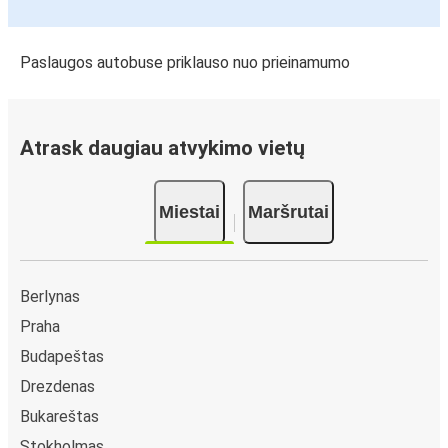
Paslaugos autobuse priklauso nuo prieinamumo
Atrask daugiau atvykimo vietų
Miestai
Maršrutai
Berlynas
Praha
Budapeštas
Drezdenas
Bukareštas
Stokholmas