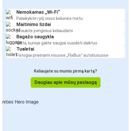
Nemokamas „Wi-Fi“
Palaikykite ryšį visos kelionės metu
Maitinimo lizdai
Įkraukite įrenginius keliaudami
Bagažo saugykla
Vieta, kurioje galite saugiai susidėti daiktus
Tualetai
Patogiai prieinami visuose „FlixBus“ autobusuose
Keliaujate su mumis pirmą kartą?
Daugiau apie mūsų paslaugą