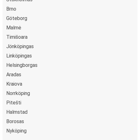
Brno
Göteborg
Malmė
Timišoara
Jönköpingas
Linköpingas
Helsingborgas
Aradas
Kraiova
Norrköping
Pitešti
Halmstad
Borosas
Nyköping