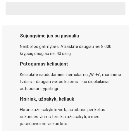
Sujungsime jus su pasauliu
Neribotos galimybės. Atraskite daugiau nei 8 000
krypčių daugiau nei 40 šalių.
Patogumas keliaujant
Keliaukite naudodamiesi nemokamu „Wi-Fi“, maitinimo
lizdais ir daugiau vietos kojoms. Tuo šiuolaikiniai
autobusai ir ypatingi.
Išsirink, užsakyk, keliauk
Ekrane užsisakykite vietą autobuse per kelias
sekundes. Jums tereikia užsisakyti, o mes
pasirūpinsime viskuo kitu.