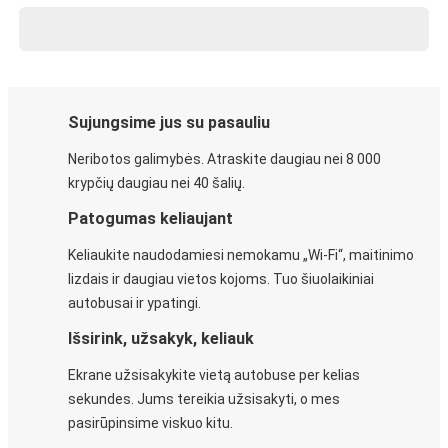
Sujungsime jus su pasauliu
Neribotos galimybės. Atraskite daugiau nei 8 000
krypčių daugiau nei 40 šalių.
Patogumas keliaujant
Keliaukite naudodamiesi nemokamu „Wi-Fi“, maitinimo
lizdais ir daugiau vietos kojoms. Tuo šiuolaikiniai
autobusai ir ypatingi.
Išsirink, užsakyk, keliauk
Ekrane užsisakykite vietą autobuse per kelias
sekundes. Jums tereikia užsisakyti, o mes
pasirūpinsime viskuo kitu.