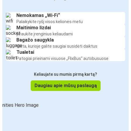
Nemokamas „Wi-Fi“
Palaikykite ryšį visos kelionės metu
Maitinimo lizdai
Įkraukite įrenginius keliaudami
Bagažo saugykla
Vieta, kurioje galite saugiai susidėti daiktus
Tualetai
Patogiai prieinami visuose „FlixBus“ autobusuose
Keliaujate su mumis pirmą kartą?
Daugiau apie mūsų paslaugą