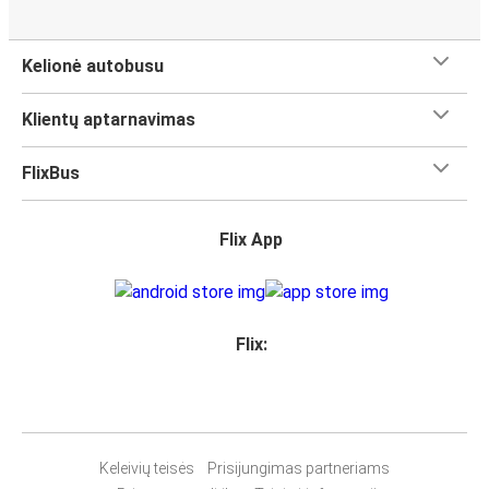
Kelionė autobusu
Klientų aptarnavimas
FlixBus
Flix App
Flix:
Keleivių teisės
Prisijungimas partneriams