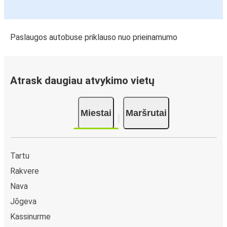
Paslaugos autobuse priklauso nuo prieinamumo
Atrask daugiau atvykimo vietų
Miestai
Maršrutai
Tartu
Rakvere
Nava
Jõgeva
Kassinurme