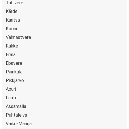
Tabivere
Kärde
Karitsa
Koonu
Vaimastvere
Rakke
Erala
Ebavere
Painküla
Pikkjärve
Aburi
Lähte
Assamalla
Puhtaleiva
Väike-Maarja