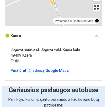
Protomaps
©
OpenStreetMap
Kaera
Jõgeva maakond, Jõgeva vald, Kaera küla
49409 Kaera
Estija
Peržiūrėti šį adresą Google Maps
Geriausios paslaugos autobuse
Parinktys, kuriomis galite pasinaudoti, kad kelionė būtų
patogesnė: