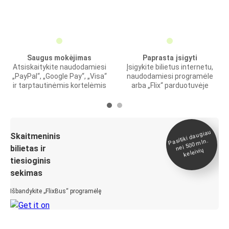
Saugus mokėjimas
Paprasta įsigyti
Atsiskaitykite naudodamiesi
Įsigykite bilietus internetu,
„PayPal“, „Google Pay“, „Visa“
naudodamiesi programėle
ir tarptautinėmis kortelėmis
arba „Flix“ parduotuvėje
Pasitiki daugiau
nei 500
Skaitmeninis
mln.
bilietas ir
keleivių
tiesioginis
sekimas
Išbandykite „FlixBus“ programėlę