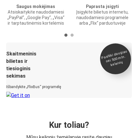
Saugus mokėjimas
Paprasta įsigyti
Atsiskaitykite naudodamiesi
Įsigykite bilietus internetu,
„PayPal“, „Google Pay“, „Visa“
naudodamiesi programėle
ir tarptautinėmis kortelėmis
arba „Flix“ parduotuvėje
Pasitiki daugiau
nei 500
Skaitmeninis
mln.
bilietas ir
keleivių
tiesioginis
sekimas
Išbandykite „FlixBus“ programėlę
Kur toliau?
Mūsų kelionių žemėlapyje rasite daugiau