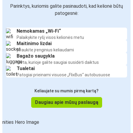
Parinktys, kuriomis galite pasinaudoti, kad kelionė būtų
patogesnė:
Nemokamas „Wi-Fi“
Palaikykite ryšį visos kelionės metu
Maitinimo lizdai
Įkraukite įrenginius keliaudami
Bagažo saugykla
Vieta, kurioje galite saugiai susidėti daiktus
Tualetai
Patogiai prieinami visuose „FlixBus“ autobusuose
Keliaujate su mumis pirmą kartą?
Daugiau apie mūsų paslaugą