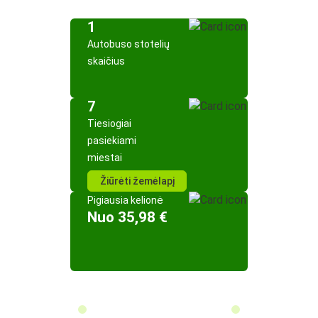
1
Autobuso stotelių
skaičius
7
Tiesiogiai
pasiekiami
miestai
Žiūrėti žemėlapį
Pigiausia kelionė
Nuo 35,98 €