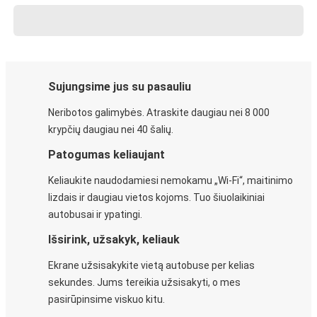
Sujungsime jus su pasauliu
Neribotos galimybės. Atraskite daugiau nei 8 000
krypčių daugiau nei 40 šalių.
Patogumas keliaujant
Keliaukite naudodamiesi nemokamu „Wi-Fi“, maitinimo
lizdais ir daugiau vietos kojoms. Tuo šiuolaikiniai
autobusai ir ypatingi.
Išsirink, užsakyk, keliauk
Ekrane užsisakykite vietą autobuse per kelias
sekundes. Jums tereikia užsisakyti, o mes
pasirūpinsime viskuo kitu.