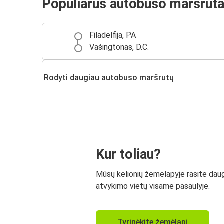
Populiarūs autobuso maršruta
Filadelfija, PA
Vašingtonas, D.C.
Čikaga, IL
Rodyti daugiau autobuso maršrutų
Filadelfija, PA
Kur toliau?
Mūsų kelionių žemėlapyje rasite dau
atvykimo vietų visame pasaulyje.
Tyrinėkite žemėlapį