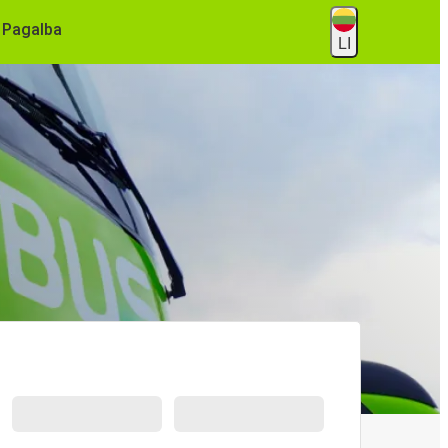
Pagalba
LI