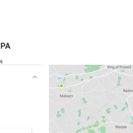
 PA
ą.