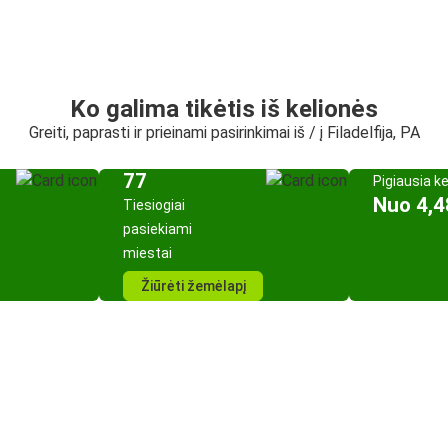
Ko galima tikėtis iš kelionės
Greiti, paprasti ir prieinami pasirinkimai iš / į Filadelfija, PA
77
Pigiausia k
Nuo 4,4
Tiesiogiai
pasiekiami
miestai
Žiūrėti žemėlapį