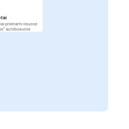
etai
iai prieinami visuose
Bus“ autobusuose