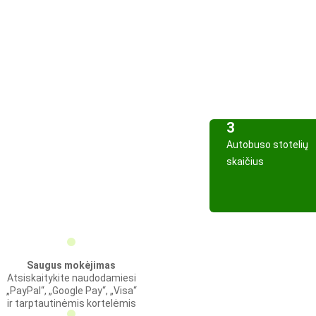
3
Autobuso stotelių
skaičius
Saugus mokėjimas
Atsiskaitykite naudodamiesi
„PayPal“, „Google Pay“, „Visa“
ir tarptautinėmis kortelėmis