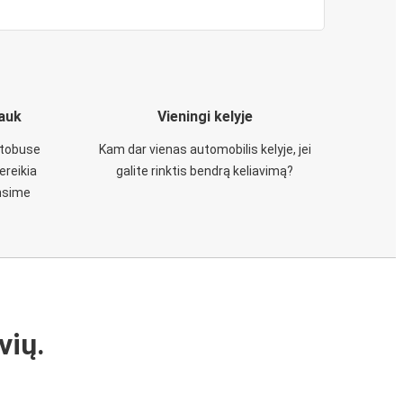
iauk
Vieningi kelyje
utobuse
Kam dar vienas automobilis kelyje, jei
ereikia
galite rinktis bendrą keliavimą?
insime
vių.