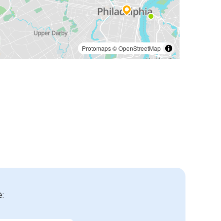
Protomaps
©
OpenStreetMap
ė: