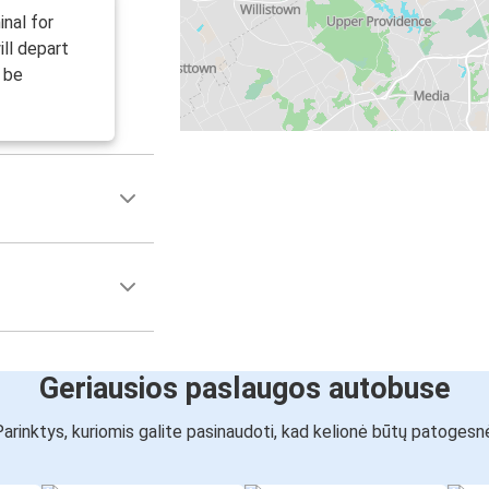
inal for
ll depart
l be
Geriausios paslaugos autobuse
arinktys, kuriomis galite pasinaudoti, kad kelionė būtų patogesn