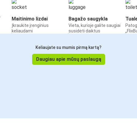
“
Maitinimo lizdai
Bagažo saugykla
Tual
Įkraukite įrenginius
Vieta, kurioje galite saugiai
Patog
keliaudami
susidėti daiktus
„Flix
Keliaujate su mumis pirmą kartą?
Daugiau apie mūsų paslaugą