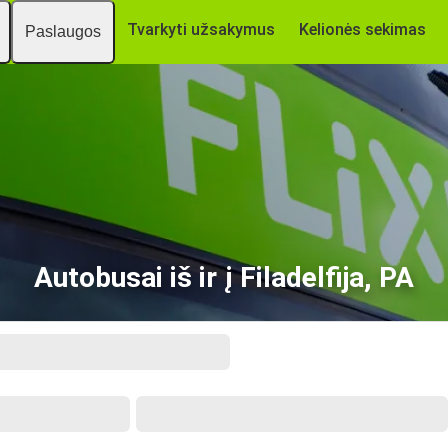
Tvarkyti užsakymus
Kelionės sekimas
Paslaugos
Autobusai iš ir į Filadelfija, PA