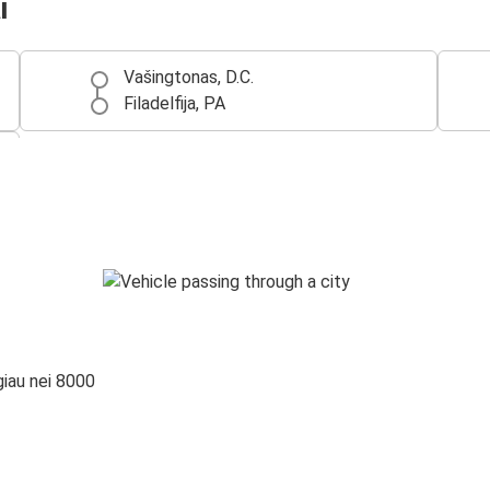
i
Vašingtonas, D.C.
Filadelfija, PA
giau nei 8000