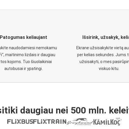
Patogumas keliaujant
Išsirink, užsakyk, kel
aukite naudodamiesi nemokamu
Ekrane užsisakykite vietą a
Fi“, maitinimo lizdais ir daugiau
per kelias sekundes. Jums t
etos kojoms. Tuo šiuolaikiniai
užsisakyti, o mes pasirūp
autobusai ir ypatingi.
viskuo kitu.
itiki daugiau nei 500 mln. kelei