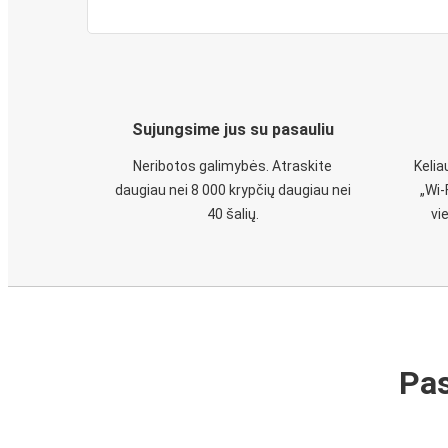
Sujungsime jus su pasauliu
Neribotos galimybės. Atraskite
Keli
daugiau nei 8 000 krypčių daugiau nei
„Wi-
40 šalių.
vi
Pas