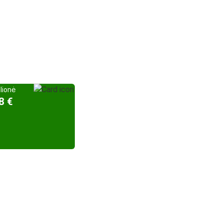
elionė
8 €