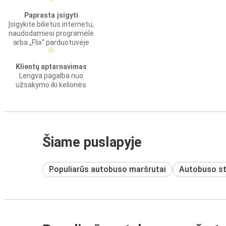
Paprasta įsigyti
Įsigykite bilietus internetu,
naudodamiesi programėle
arba „Flix“ parduotuvėje
Klientų aptarnavimas
Lengva pagalba nuo
užsakymo iki kelionės
Šiame puslapyje
Populiarūs autobuso maršrutai
Autobuso st