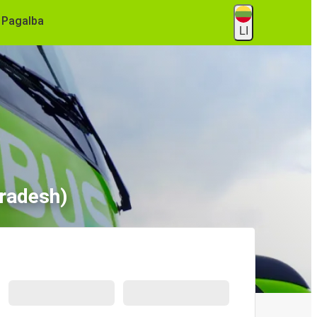
Pagalba
LI
Pradesh)