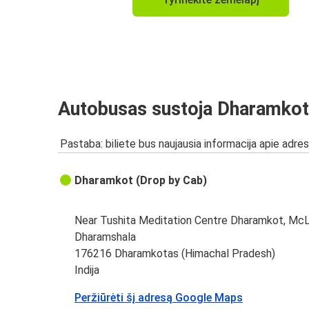
Autobusas sustoja Dharamkot
Pastaba: biliete bus naujausia informacija apie adres
Dharamkot (Drop by Cab)
Near Tushita Meditation Centre Dharamkot, McL
Dharamshala
176216 Dharamkotas (Himachal Pradesh)
Indija
Peržiūrėti šį adresą Google Maps