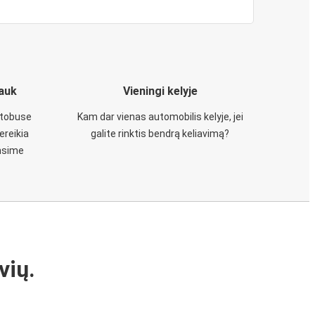
iauk
Vieningi kelyje
utobuse
Kam dar vienas automobilis kelyje, jei
ereikia
galite rinktis bendrą keliavimą?
insime
vių.