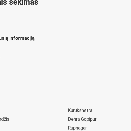
inis sekimas
usią informaciją
ų
Kurukshetra
ndžis
Dehra Gopipur
Rupnagar