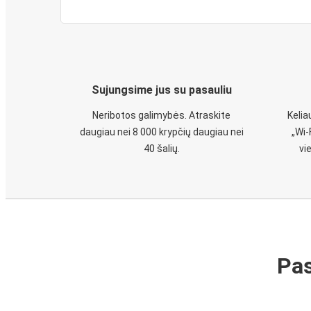
Sujungsime jus su pasauliu
Neribotos galimybės. Atraskite
Keli
daugiau nei 8 000 krypčių daugiau nei
„Wi-
40 šalių.
vi
Pas