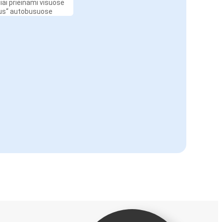
iai prieinami visuose
Bus“ autobusuose