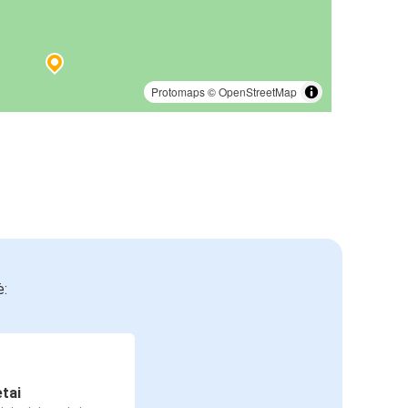
Protomaps
©
OpenStreetMap
ė:
etai