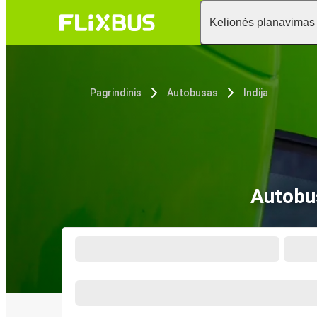
Kelionės planavimas
Pagrindinis
Autobusas
Indija
Autobus