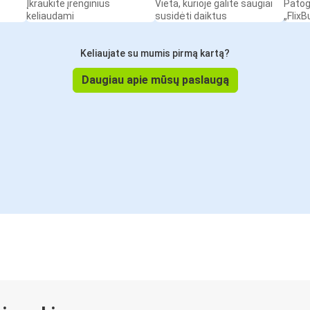
Įkraukite įrenginius
Vieta, kurioje galite saugiai
Patog
keliaudami
susidėti daiktus
„Flix
Keliaujate su mumis pirmą kartą?
Daugiau apie mūsų paslaugą