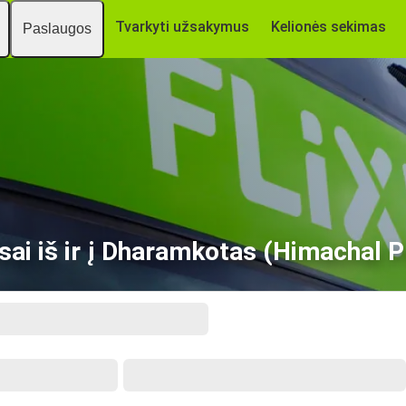
Tvarkyti užsakymus
Kelionės sekimas
Paslaugos
ai iš ir į Dharamkotas (Himachal 