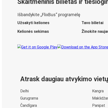
Skaitmeninis bilietas ir tiesiog
Išbandykite „FlixBus“ programėlę
Užsakyti keliones
Tavo bilietai
Kelionės sekimas
Žinokite nauja
Atrask daugiau atvykimo viet
Delhi
Kangra
Gurugrama
Maklidža
Čandīgara
Panipat