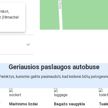
amkot,
t (Himachal
Geriausios paslaugos autobuse
arinktys, kuriomis galite pasinaudoti, kad kelionė būtų patogesn
“
Maitinimo lizdai
Bagažo saugykla
Tual