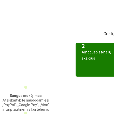
Greiti
2
Autobuso stotelių
skaičius
Saugus mokėjimas
Atsiskaitykite naudodamiesi
„PayPal“, „Google Pay“, „Visa“
ir tarptautinėmis kortelėmis