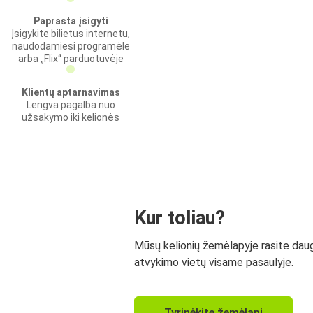
Paprasta įsigyti
Įsigykite bilietus internetu,
naudodamiesi programėle
arba „Flix“ parduotuvėje
Klientų aptarnavimas
Lengva pagalba nuo
užsakymo iki kelionės
Kur toliau?
Mūsų kelionių žemėlapyje rasite dau
atvykimo vietų visame pasaulyje.
Tyrinėkite žemėlapį