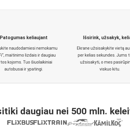
Patogumas keliaujant
Išsirink, užsakyk, kel
aukite naudodamiesi nemokamu
Ekrane užsisakykite vietą a
Fi“, maitinimo lizdais ir daugiau
per kelias sekundes. Jums t
etos kojoms. Tuo šiuolaikiniai
užsisakyti, o mes pasirūp
autobusai ir ypatingi.
viskuo kitu.
itiki daugiau nei 500 mln. kelei