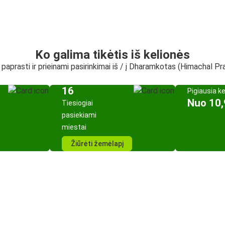
Ko galima tikėtis iš kelionės
, paprasti ir prieinami pasirinkimai iš / į Dharamkotas (Himachal P
16
Pigiausia k
Nuo 10,
Tiesiogiai
pasiekiami
miestai
Žiūrėti žemėlapį