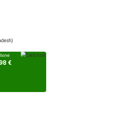
radesh)
elionė
98 €