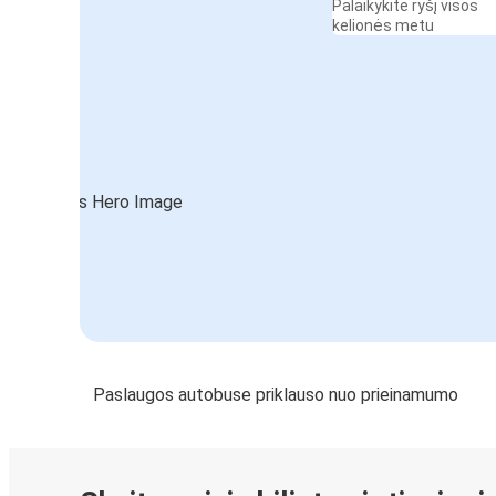
Palaikykite ryšį visos
kelionės metu
Paslaugos autobuse priklauso nuo prieinamumo