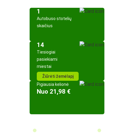
1
Autobuso stotelių
skaičius
14
Tiesiogiai
pasiekiami
miestai
Žiūrėti žemėlapį
Pigiausia kelionė
Nuo 21,98 €