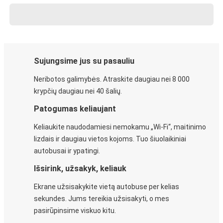
Sujungsime jus su pasauliu
Neribotos galimybės. Atraskite daugiau nei 8 000
krypčių daugiau nei 40 šalių.
Patogumas keliaujant
Keliaukite naudodamiesi nemokamu „Wi-Fi“, maitinimo
lizdais ir daugiau vietos kojoms. Tuo šiuolaikiniai
autobusai ir ypatingi.
Išsirink, užsakyk, keliauk
Ekrane užsisakykite vietą autobuse per kelias
sekundes. Jums tereikia užsisakyti, o mes
pasirūpinsime viskuo kitu.