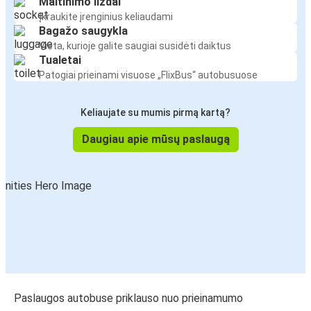
Maitinimo lizdai
Įkraukite įrenginius keliaudami
Bagažo saugykla
Vieta, kurioje galite saugiai susidėti daiktus
Tualetai
Patogiai prieinami visuose „FlixBus“ autobusuose
Keliaujate su mumis pirmą kartą?
Daugiau apie mūsų paslaugą
Paslaugos autobuse priklauso nuo prieinamumo