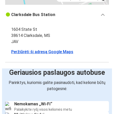
Clarksdale Bus Station
1604 State St
38614 Clarksdale, MS
JAV
Peržiūrėti šį adresą Google Maps
Geriausios paslaugos autobuse
Parinktys, kuriomis galite pasinaudoti, kad kelionė būtų
patogesnė:
Nemokamas „Wi-Fi“
Palaikykite ryšį visos kelionės metu