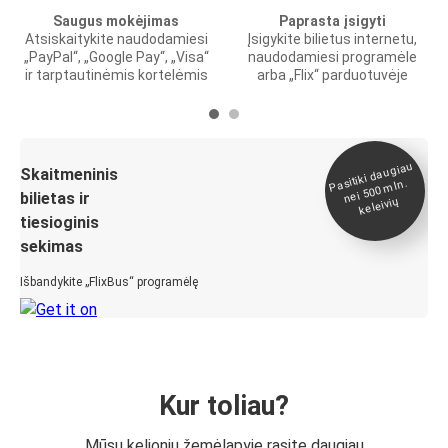
Saugus mokėjimas
Paprasta įsigyti
Atsiskaitykite naudodamiesi
Įsigykite bilietus internetu,
„PayPal“, „Google Pay“, „Visa“
naudodamiesi programėle
ir tarptautinėmis kortelėmis
arba „Flix“ parduotuvėje
Pasitiki daugiau
nei 500
Skaitmeninis
mln.
bilietas ir
keleivių
tiesioginis
sekimas
Išbandykite „FlixBus“ programėlę
Kur toliau?
Mūsų kelionių žemėlapyje rasite daugiau