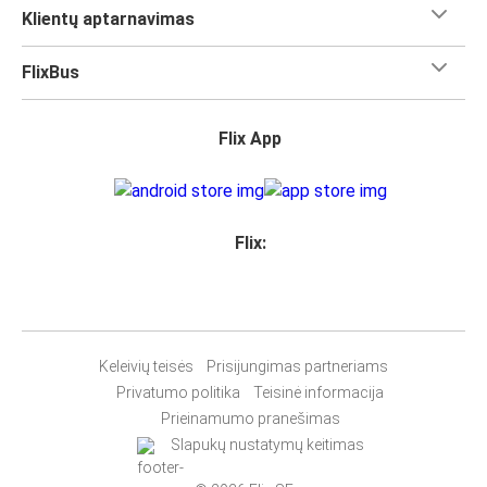
Klientų aptarnavimas
FlixBus
Flix App
Flix:
Keleivių teisės
Prisijungimas partneriams
Privatumo politika
Teisinė informacija
Prieinamumo pranešimas
Slapukų nustatymų keitimas