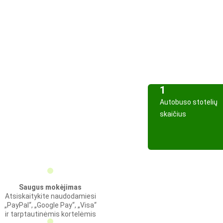
1
Autobuso stotelių
skaičius
Saugus mokėjimas
Atsiskaitykite naudodamiesi
„PayPal“, „Google Pay“, „Visa“
ir tarptautinėmis kortelėmis