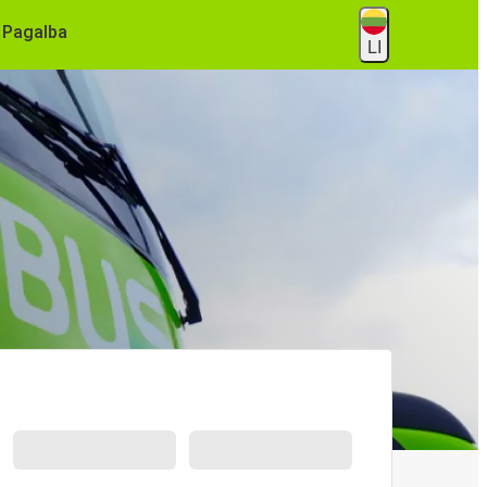
Pagalba
LI