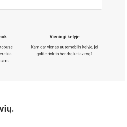
iauk
Vieningi kelyje
utobuse
Kam dar vienas automobilis kelyje, jei
ereikia
galite rinktis bendrą keliavimą?
insime
vių.