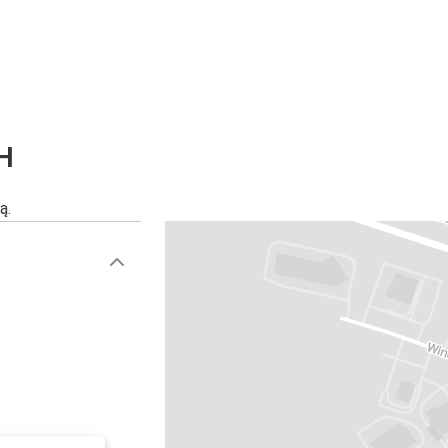
OH
ą.