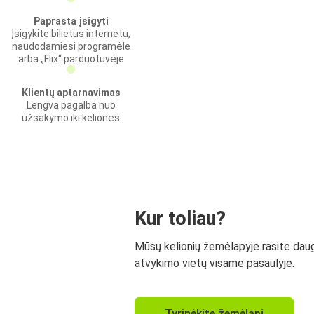
Paprasta įsigyti
Įsigykite bilietus internetu,
naudodamiesi programėle
arba „Flix“ parduotuvėje
Klientų aptarnavimas
Lengva pagalba nuo
užsakymo iki kelionės
Kur toliau?
Mūsų kelionių žemėlapyje rasite dau
atvykimo vietų visame pasaulyje.
Tyrinėkite žemėlapį