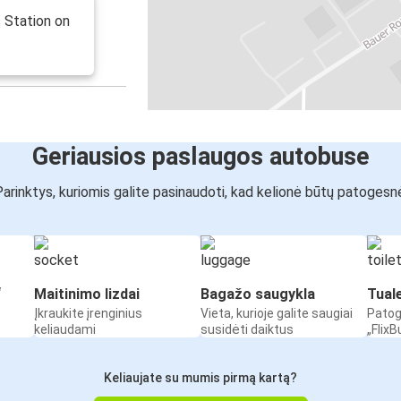
 Station on
Geriausios paslaugos autobuse
arinktys, kuriomis galite pasinaudoti, kad kelionė būtų patogesn
“
Maitinimo lizdai
Bagažo saugykla
Tual
Įkraukite įrenginius
Vieta, kurioje galite saugiai
Patog
keliaudami
susidėti daiktus
„Flix
Keliaujate su mumis pirmą kartą?