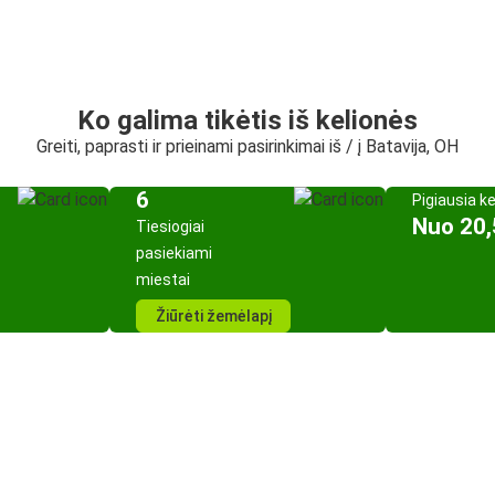
Ko galima tikėtis iš kelionės
Greiti, paprasti ir prieinami pasirinkimai iš / į Batavija, OH
6
Pigiausia k
Nuo 20,
Tiesiogiai
pasiekiami
miestai
Žiūrėti žemėlapį