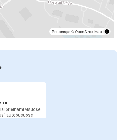
Protomaps
©
OpenStreetMap
ė:
etai
iai prieinami visuose
Bus“ autobusuose