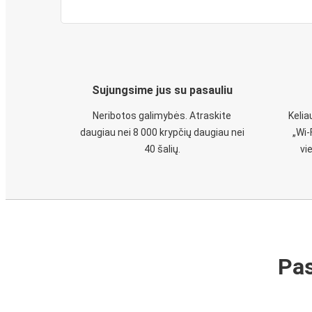
Sujungsime jus su pasauliu
Neribotos galimybės. Atraskite
Keli
daugiau nei 8 000 krypčių daugiau nei
„Wi-
40 šalių.
vi
Pas