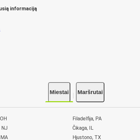
usią informaciją
ų
Miestai
Maršrutai
 OH
Filadelfija, PA
, NJ
Čikaga, IL
, MA
Hjustono, TX