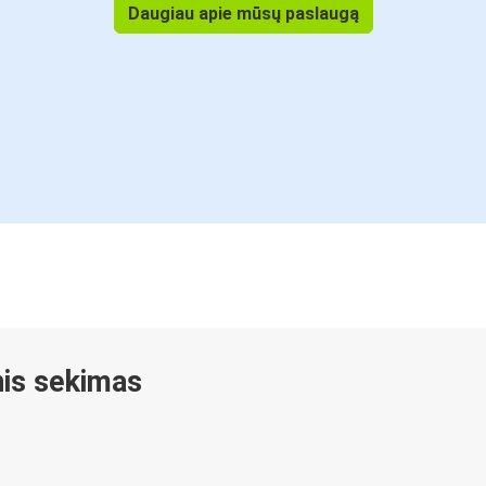
Daugiau apie mūsų paslaugą
inis sekimas