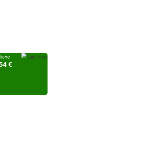
elionė
54 €