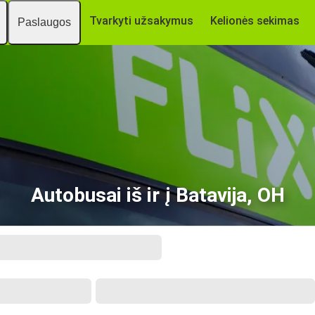
Tvarkyti užsakymus
Kelionės sekimas
Paslaugos
Autobusai iš ir į Batavija, OH