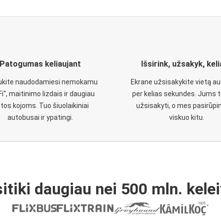
Patogumas keliaujant
Išsirink, užsakyk, kel
aukite naudodamiesi nemokamu
Ekrane užsisakykite vietą a
Fi“, maitinimo lizdais ir daugiau
per kelias sekundes. Jums t
etos kojoms. Tuo šiuolaikiniai
užsisakyti, o mes pasirūp
autobusai ir ypatingi.
viskuo kitu.
itiki daugiau nei 500 mln. kelei