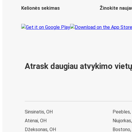
Kelionės sekimas
Žinokite nauja
Atrask daugiau atvykimo viet
Sinsinatis, OH
Peebles,
Atėnai, OH
Niujorkas
Džeksonas, OH
Bostono