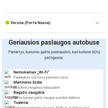
Verona (Porta Nuova)
Geriausios paslaugos autobuse
Parinktys, kuriomis galite pasinaudoti, kad kelionė būtų
patogesnė:
Nemokamas „Wi-Fi“
Palaikykite ryšį visos kelionės metu
Maitinimo lizdai
Įkraukite įrenginius keliaudami
Bagažo saugykla
Vieta, kurioje galite saugiai susidėti daiktus
Tualetai
Patogiai prieinami visuose „FlixBus“ autobusuose