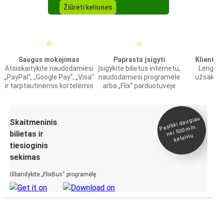
Žiūrėti keliones
Saugus mokėjimas
Paprasta įsigyti
Klient
Atsiskaitykite naudodamiesi
Įsigykite bilietus internetu,
Lengv
„PayPal“, „Google Pay“, „Visa“
naudodamiesi programėle
užsaky
ir tarptautinėmis kortelėmis
arba „Flix“ parduotuvėje
Pasitiki daugiau
nei 500
Skaitmeninis
mln.
bilietas ir
keleivių
tiesioginis
sekimas
Išbandykite „FlixBus“ programėlę