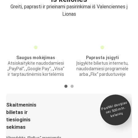
Greiti, paprasti ir prieinami pasirinkimai iš Valenciennes į
Lionas
Saugus mokėjimas
Paprasta įsigyti
Atsiskaitykite naudodamiesi
Įsigykite bilietus internetu,
„PayPal“, „Google Pay“, „Visa“
naudodamiesi programėle
ir tarptautinėmis kortelėmis
arba „Flix“ parduotuvėje
Pasitiki daugiau
nei 500
Skaitmeninis
mln.
bilietas ir
keleivių
tiesioginis
sekimas
Išbandykite „FlixBus“ programėlę