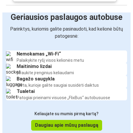
Geriausios paslaugos autobuse
Parinktys, kuriomis galite pasinaudoti, kad kelionė būtų
patogesnė:
Nemokamas „Wi-Fi“
Palaikykite ryšį visos kelionės metu
Maitinimo lizdai
Įkraukite įrenginius keliaudami
Bagažo saugykla
Vieta, kurioje galite saugiai susidėti daiktus
Tualetai
Patogiai prieinami visuose „FlixBus“ autobusuose
Keliaujate su mumis pirmą kartą?
Daugiau apie mūsų paslaugą