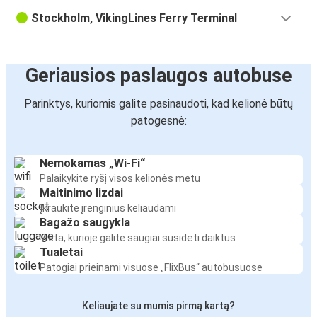
Stockholm, VikingLines Ferry Terminal
Geriausios paslaugos autobuse
Parinktys, kuriomis galite pasinaudoti, kad kelionė būtų
patogesnė:
Nemokamas „Wi-Fi“
Palaikykite ryšį visos kelionės metu
Maitinimo lizdai
Įkraukite įrenginius keliaudami
Bagažo saugykla
Vieta, kurioje galite saugiai susidėti daiktus
Tualetai
Patogiai prieinami visuose „FlixBus“ autobusuose
Keliaujate su mumis pirmą kartą?