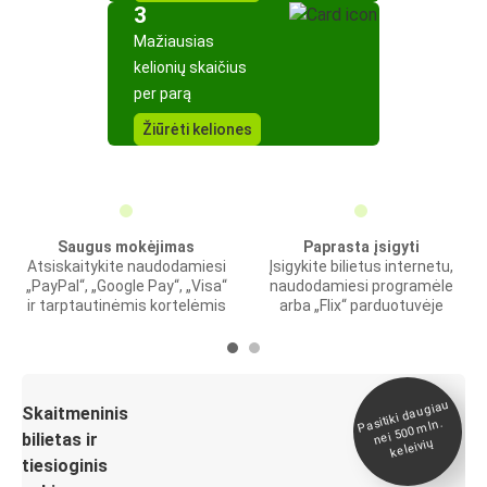
3
Mažiausias
kelionių skaičius
per parą
Žiūrėti keliones
Saugus mokėjimas
Paprasta įsigyti
Atsiskaitykite naudodamiesi
Įsigykite bilietus internetu,
„PayPal“, „Google Pay“, „Visa“
naudodamiesi programėle
ir tarptautinėmis kortelėmis
arba „Flix“ parduotuvėje
Pasitiki daugiau
nei 500
Skaitmeninis
mln.
bilietas ir
keleivių
tiesioginis