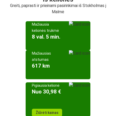
Greiti, paprasti ir prieinami pasirinkimai iš Stokholmas į
Malmė
Mažiausia
kelionės trukmė
8 val. 5 min.
Mažiausias
atstumas
617 km
Pigiausia kelionė
Nuo 30,98 €
Žiūrėti kainas