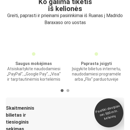
Ko galima tikėtis
iš kelionės
Greiti, paprasti ir prieinami pasirinkimai iš Ruanas į Madrido
Baraxaso oro uostas
Saugus mokėjimas
Paprasta įsigyti
Atsiskaitykite naudodamiesi
Įsigykite bilietus internetu,
„PayPal“, „Google Pay“, „Visa“
naudodamiesi programėle
ir tarptautinėmis kortelėmis
arba „Flix“ parduotuvėje
Pasitiki daugiau
nei 500
Skaitmeninis
mln.
bilietas ir
keleivių
tiesioginis
sekimas