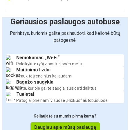
Geriausios paslaugos autobuse
Parinktys, kuriomis galite pasinaudoti, kad kelionė būtų
patogesnė:
Nemokamas „Wi-Fi“
Palaikykite ryšį visos kelionės metu
Maitinimo lizdai
Įkraukite įrenginius keliaudami
Bagažo saugykla
Vieta, kurioje galite saugiai susidėti daiktus
Tualetai
Patogiai prieinami visuose „FlixBus“ autobusuose
Keliaujate su mumis pirmą kartą?
Daugiau apie mūsų paslaugą