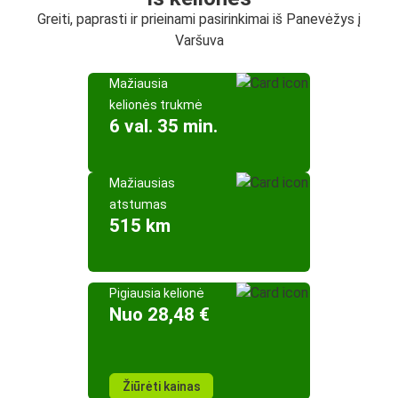
Greiti, paprasti ir prieinami pasirinkimai iš Panevėžys į
Varšuva
Mažiausia
kelionės trukmė
6 val. 35 min.
Mažiausias
atstumas
515 km
Pigiausia kelionė
Nuo 28,48 €
Žiūrėti kainas