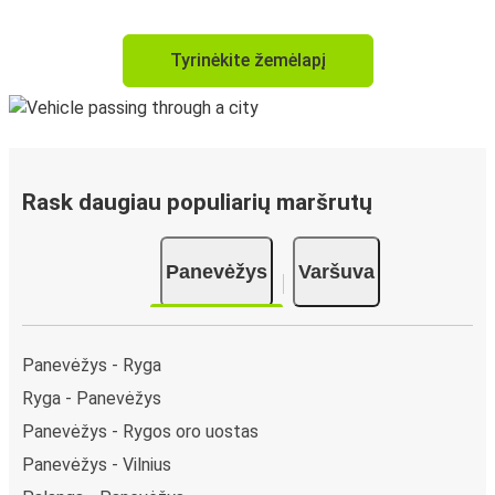
Tyrinėkite žemėlapį
Rask daugiau populiarių maršrutų
Panevėžys
Varšuva
Panevėžys - Ryga
Ryga - Panevėžys
Panevėžys - Rygos oro uostas
Panevėžys - Vilnius