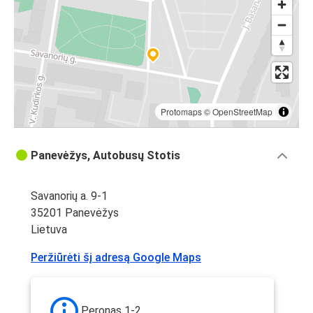
Protomaps
©
OpenStreetMap
Panevėžys, Autobusų Stotis
Savanorių a. 9-1
35201 Panevėžys
Lietuva
Peržiūrėti šį adresą Google Maps
Peronas 1-2