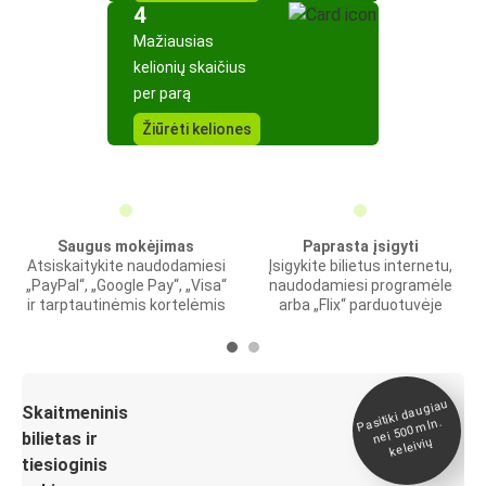
4
Mažiausias
kelionių skaičius
per parą
Žiūrėti keliones
Saugus mokėjimas
Paprasta įsigyti
Atsiskaitykite naudodamiesi
Įsigykite bilietus internetu,
„PayPal“, „Google Pay“, „Visa“
naudodamiesi programėle
ir tarptautinėmis kortelėmis
arba „Flix“ parduotuvėje
Pasitiki daugiau
nei 500
Skaitmeninis
mln.
bilietas ir
keleivių
tiesioginis