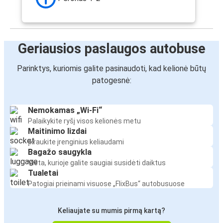
Geriausios paslaugos autobuse
Parinktys, kuriomis galite pasinaudoti, kad kelionė būtų
patogesnė:
Nemokamas „Wi-Fi“
Palaikykite ryšį visos kelionės metu
Maitinimo lizdai
Įkraukite įrenginius keliaudami
Bagažo saugykla
Vieta, kurioje galite saugiai susidėti daiktus
Tualetai
Patogiai prieinami visuose „FlixBus“ autobusuose
Keliaujate su mumis pirmą kartą?