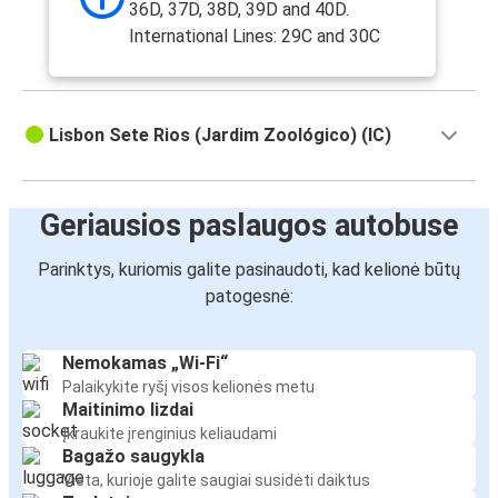
36D, 37D, 38D, 39D and 40D.
International Lines: 29C and 30C
Lisbon Sete Rios (Jardim Zoológico) (IC)
Geriausios paslaugos autobuse
Parinktys, kuriomis galite pasinaudoti, kad kelionė būtų
patogesnė:
Nemokamas „Wi-Fi“
Palaikykite ryšį visos kelionės metu
Maitinimo lizdai
Įkraukite įrenginius keliaudami
Bagažo saugykla
Vieta, kurioje galite saugiai susidėti daiktus