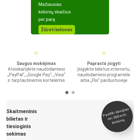
Mažiausias
kelionių skaičius
per parą
Žiūrėti keliones
Saugus mokėjimas
Paprasta įsigyti
Atsiskaitykite naudodamiesi
Įsigykite bilietus internetu,
„PayPal“, „Google Pay“, „Visa“
naudodamiesi programėle
ir tarptautinėmis kortelėmis
arba „Flix“ parduotuvėje
Pasitiki daugiau
nei 500
Skaitmeninis
mln.
bilietas ir
keleivių
tiesioginis
sekimas