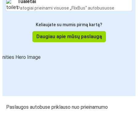
Tualetai
Patogiai prieinami visuose „FlixBus“ autobusuose
Keliaujate su mumis pirmą kartą?
Daugiau apie mūsų paslaugą
Paslaugos autobuse priklauso nuo prieinamumo