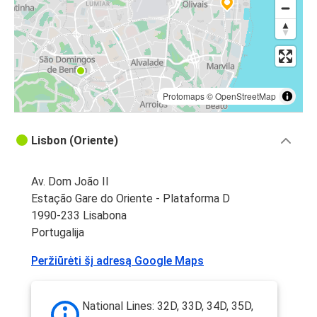
Protomaps
©
OpenStreetMap
Lisbon (Oriente)
Av. Dom João II
Estação Gare do Oriente - Plataforma D
1990-233 Lisabona
Portugalija
Peržiūrėti šį adresą Google Maps
National Lines: 32D, 33D, 34D, 35D,