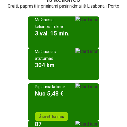
Greiti, paprasti ir prieinami pasirinkimai iš Lisabona į Porto
Mažiausia
kelionės trukmė
3 val. 15 min.
Mažiausias
atstumas
304 km
Pigiausia kelionė
Nuo 5,48 €
Žiūrėti kainas
87