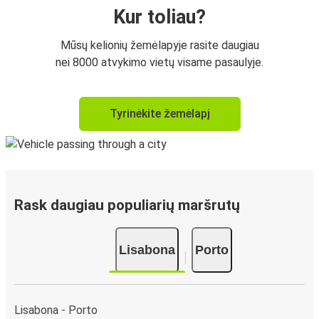
Kur toliau?
Mūsų kelionių žemėlapyje rasite daugiau
nei 8000 atvykimo vietų visame pasaulyje.
Tyrinėkite žemėlapį
Rask daugiau populiarių maršrutų
Lisabona
Porto
Lisabona - Porto