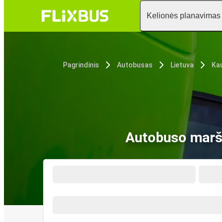
Kelionės planavimas
Pagrindinis
Autobusas
Lietuva
Ka
Autobuso maršr