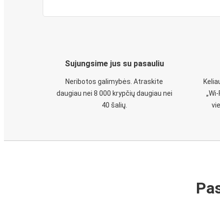
Sujungsime jus su pasauliu
Neribotos galimybės. Atraskite
Keli
daugiau nei 8 000 krypčių daugiau nei
„Wi-
40 šalių.
vi
Pas