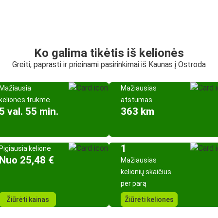
Ko galima tikėtis iš kelionės
Greiti, paprasti ir prieinami pasirinkimai iš Kaunas į Ostroda
Mažiausia
Mažiausias
kelionės trukmė
atstumas
5 val. 55 min.
363 km
1
Pigiausia kelionė
Nuo 25,48 €
Mažiausias
kelionių skaičius
per parą
Žiūrėti kainas
Žiūrėti keliones