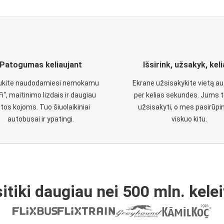
Patogumas keliaujant
Išsirink, užsakyk, kel
aukite naudodamiesi nemokamu
Ekrane užsisakykite vietą a
Fi“, maitinimo lizdais ir daugiau
per kelias sekundes. Jums t
etos kojoms. Tuo šiuolaikiniai
užsisakyti, o mes pasirūp
autobusai ir ypatingi.
viskuo kitu.
itiki daugiau nei 500 mln. kelei