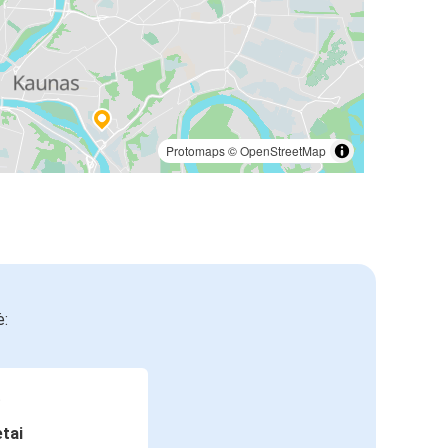
Protomaps
©
OpenStreetMap
ė:
etai