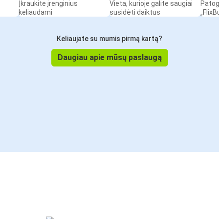
Įkraukite įrenginius
Vieta, kurioje galite saugiai
Patog
keliaudami
susidėti daiktus
„Flix
Keliaujate su mumis pirmą kartą?
Daugiau apie mūsų paslaugą