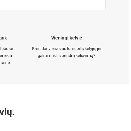
iauk
Vieningi kelyje
utobuse
Kam dar vienas automobilis kelyje, jei
ereikia
galite rinktis bendrą keliavimą?
insime
vių.