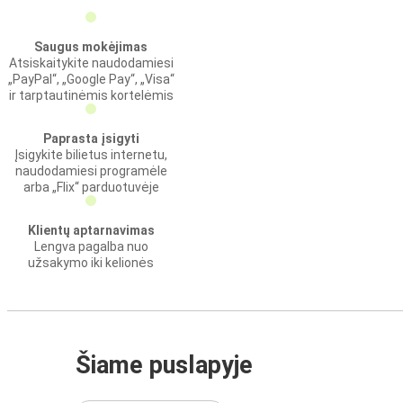
Saugus mokėjimas
Atsiskaitykite naudodamiesi
„PayPal“, „Google Pay“, „Visa“
ir tarptautinėmis kortelėmis
Paprasta įsigyti
Įsigykite bilietus internetu,
naudodamiesi programėle
arba „Flix“ parduotuvėje
Klientų aptarnavimas
Lengva pagalba nuo
užsakymo iki kelionės
Šiame puslapyje