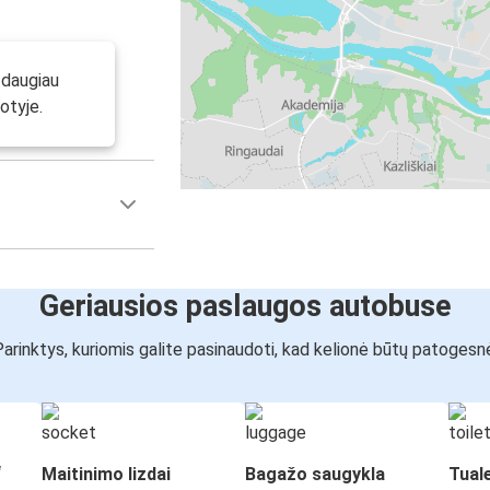
 daugiau
otyje.
Geriausios paslaugos autobuse
arinktys, kuriomis galite pasinaudoti, kad kelionė būtų patogesn
“
Maitinimo lizdai
Bagažo saugykla
Tual