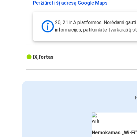
Peržiūrėti šį adresą Google Maps
20, 21 ir A platformos. Norėdami gauti
informacijos, patikrinkite tvarkaraštį st
IX,fortas
P
Nemokamas „Wi-Fi