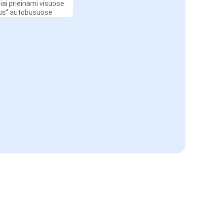
iai prieinami visuose
Bus“ autobusuose