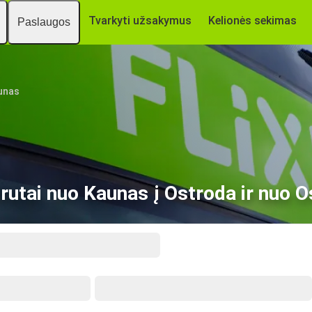
Tvarkyti užsakymus
Kelionės sekimas
Paslaugos
unas
utai nuo Kaunas į Ostroda ir nuo O