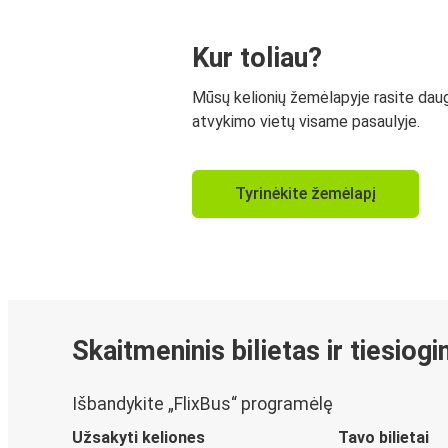
Kur toliau?
Mūsų kelionių žemėlapyje rasite dau
atvykimo vietų visame pasaulyje.
Tyrinėkite žemėlapį
Skaitmeninis bilietas ir tiesiog
Išbandykite „FlixBus“ programėlę
Užsakyti keliones
Tavo bilietai