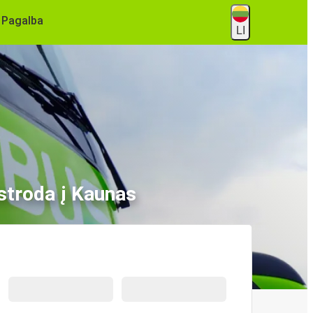
Pagalba
LI
stroda į Kaunas