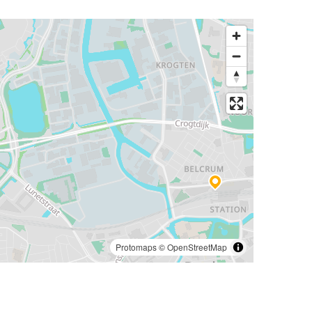
Protomaps
©
OpenStreetMap