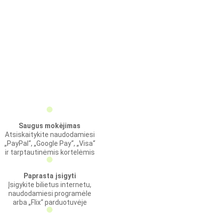
Saugus mokėjimas
Atsiskaitykite naudodamiesi
„PayPal“, „Google Pay“, „Visa“
ir tarptautinėmis kortelėmis
Paprasta įsigyti
Įsigykite bilietus internetu,
naudodamiesi programėle
arba „Flix“ parduotuvėje