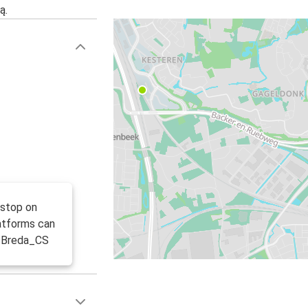
ą.
 stop on
latforms can
t_Breda_CS