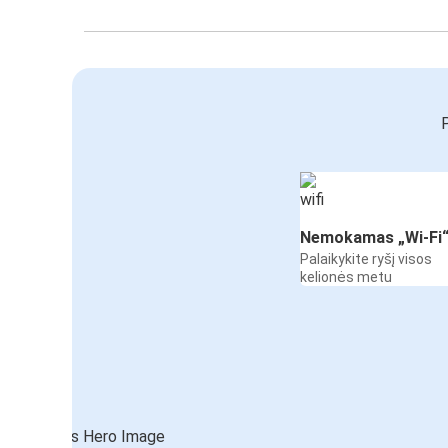
P
Nemokamas „Wi-Fi
Palaikykite ryšį visos
kelionės metu