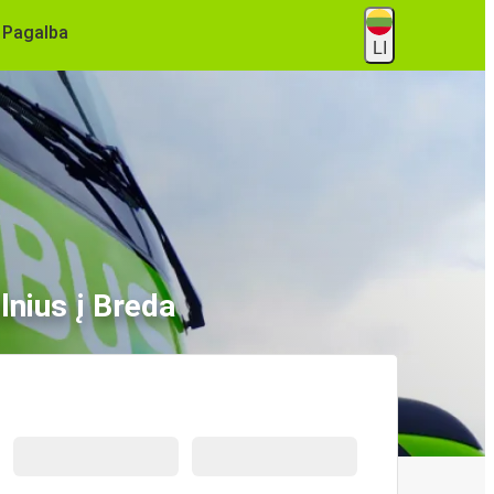
Pagalba
LI
lnius į Breda