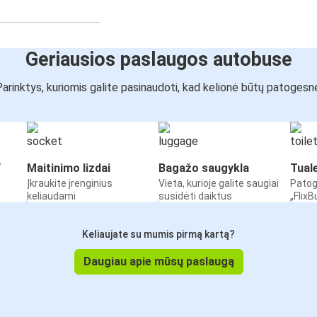
Geriausios paslaugos autobuse
arinktys, kuriomis galite pasinaudoti, kad kelionė būtų patogesn
“
Maitinimo lizdai
Bagažo saugykla
Tual
Įkraukite įrenginius
Vieta, kurioje galite saugiai
Patog
keliaudami
susidėti daiktus
„Flix
Keliaujate su mumis pirmą kartą?
Daugiau apie mūsų paslaugą