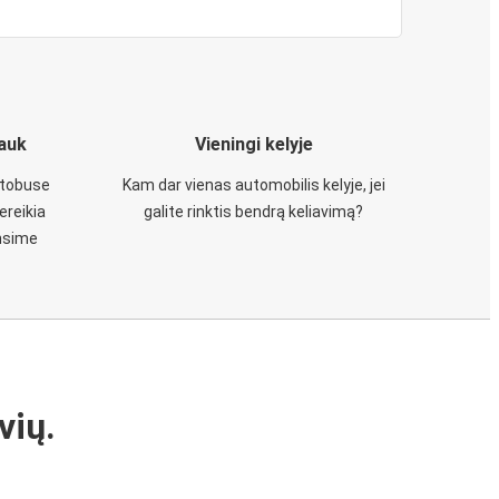
iauk
Vieningi kelyje
utobuse
Kam dar vienas automobilis kelyje, jei
ereikia
galite rinktis bendrą keliavimą?
insime
vių.