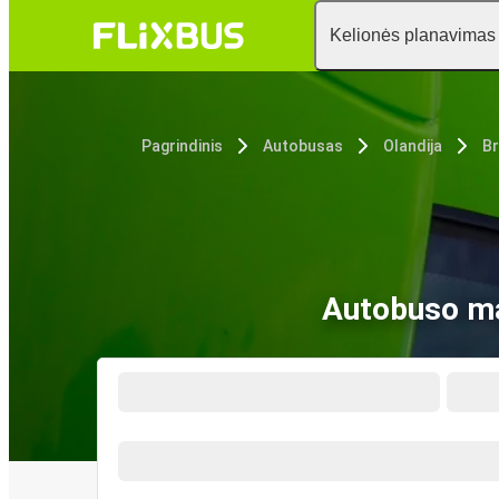
Kelionės planavimas
Pagrindinis
Autobusas
Olandija
B
Autobuso mar