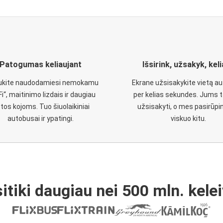
Patogumas keliaujant
Išsirink, užsakyk, kel
aukite naudodamiesi nemokamu
Ekrane užsisakykite vietą a
Fi“, maitinimo lizdais ir daugiau
per kelias sekundes. Jums t
etos kojoms. Tuo šiuolaikiniai
užsisakyti, o mes pasirūp
autobusai ir ypatingi.
viskuo kitu.
itiki daugiau nei 500 mln. kelei