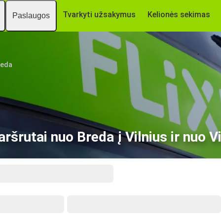
Tvarkyti užsakymus
Kelionės sekimas
Paslaugos
reda
šrutai nuo Breda į Vilnius ir nuo Vi