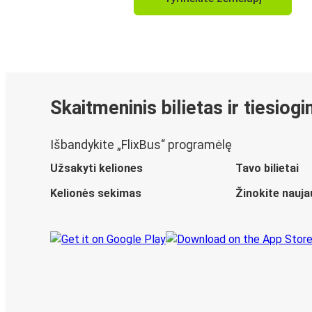
Skaitmeninis bilietas ir tiesiog
Išbandykite „FlixBus“ programėlę
Užsakyti keliones
Tavo bilietai
Kelionės sekimas
Žinokite nauja