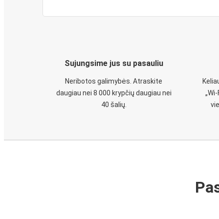
Sujungsime jus su pasauliu
Neribotos galimybės. Atraskite
Keli
daugiau nei 8 000 krypčių daugiau nei
„Wi-
40 šalių.
vi
Pas