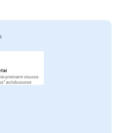
ė:
etai
iai prieinami visuose
Bus“ autobusuose