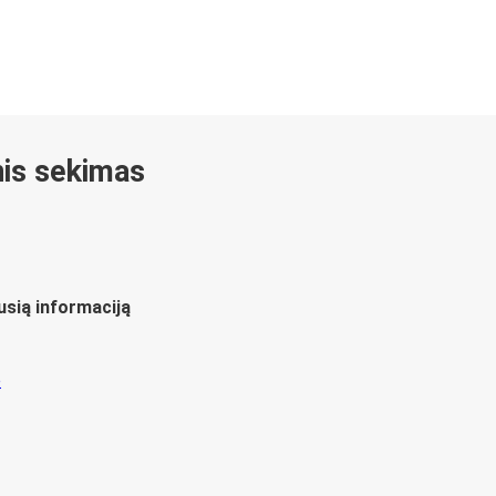
inis sekimas
usią informaciją