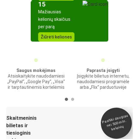
15
Mažiausias
kelionių skaičius
per parą
Žiūrėti keliones
Saugus mokėjimas
Paprasta įsigyti
Atsiskaitykite naudodamiesi
Įsigykite bilietus internetu,
„PayPal“, „Google Pay“, „Visa“
naudodamiesi programėle
ir tarptautinėmis kortelėmis
arba „Flix“ parduotuvėje
Pasitiki daugiau
nei 500
Skaitmeninis
mln.
bilietas ir
keleivių
tiesioginis