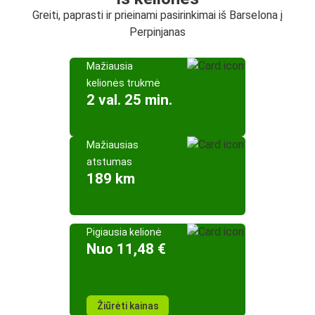
Greiti, paprasti ir prieinami pasirinkimai iš Barselona į
Perpinjanas
Mažiausia
kelionės trukmė
2 val. 25 min.
Mažiausias
atstumas
189 km
Pigiausia kelionė
Nuo 11,48 €
Žiūrėti kainas