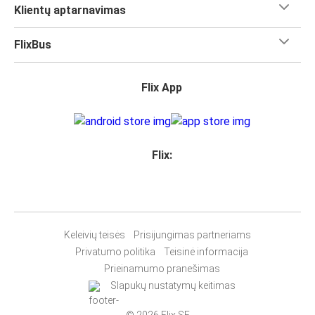
Klientų aptarnavimas
FlixBus
Flix App
Flix:
Keleivių teisės
Prisijungimas partneriams
Privatumo politika
Teisinė informacija
Prieinamumo pranešimas
Slapukų nustatymų keitimas
© 2026 Flix SE