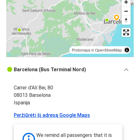
Protomaps
©
OpenStreetMap
Barcelona (Bus Terminal Nord)
Carrer d'Alí Bei, 80
08013 Barselona
Ispanija
Peržiūrėti šį adresą Google Maps
We remind all passengers that it is