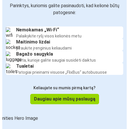
Parinktys, kuriomis galite pasinaudoti, kad kelionė būtų
patogesnė:
Nemokamas „Wi-Fi“
Palaikykite ryšį visos kelionės metu
Maitinimo lizdai
Įkraukite įrenginius keliaudami
Bagažo saugykla
Vieta, kurioje galite saugiai susidėti daiktus
Tualetai
Patogiai prieinami visuose „FlixBus“ autobusuose
Keliaujate su mumis pirmą kartą?
Daugiau apie mūsų paslaugą