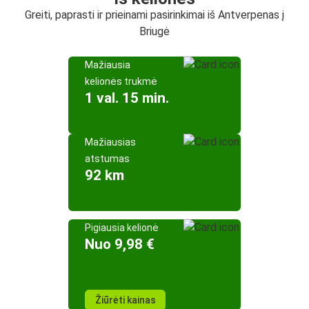
Greiti, paprasti ir prieinami pasirinkimai iš Antverpenas į
Briugė
Mažiausia
kelionės trukmė
1 val. 15 min.
Mažiausias
atstumas
92 km
Pigiausia kelionė
Nuo 9,98 €
Žiūrėti kainas