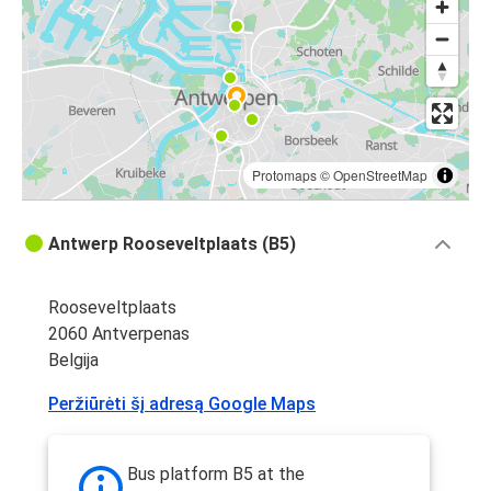
Protomaps
©
OpenStreetMap
Antwerp Rooseveltplaats (B5)
Rooseveltplaats
2060 Antverpenas
Belgija
Peržiūrėti šį adresą Google Maps
Bus platform B5 at the