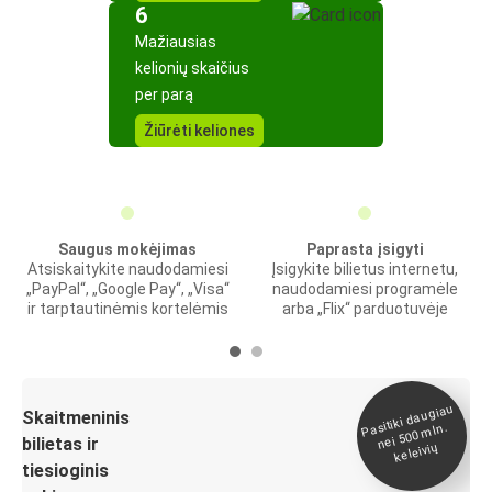
6
Mažiausias
kelionių skaičius
per parą
Žiūrėti keliones
Saugus mokėjimas
Paprasta įsigyti
Atsiskaitykite naudodamiesi
Įsigykite bilietus internetu,
„PayPal“, „Google Pay“, „Visa“
naudodamiesi programėle
ir tarptautinėmis kortelėmis
arba „Flix“ parduotuvėje
Pasitiki daugiau
nei 500
Skaitmeninis
mln.
bilietas ir
keleivių
tiesioginis