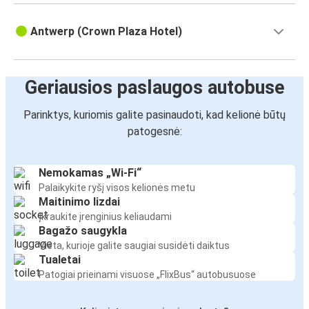
Antwerp (Crown Plaza Hotel)
Geriausios paslaugos autobuse
Parinktys, kuriomis galite pasinaudoti, kad kelionė būtų
patogesnė:
Nemokamas „Wi-Fi“
Palaikykite ryšį visos kelionės metu
Maitinimo lizdai
Įkraukite įrenginius keliaudami
Bagažo saugykla
Vieta, kurioje galite saugiai susidėti daiktus
Tualetai
Patogiai prieinami visuose „FlixBus“ autobusuose