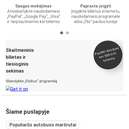
Saugus mokėjimas
Paprasta įsigyti
Atsiskaitykite naudodamiesi
Įsigykite bilietus internetu,
„PayPal“, „Google Pay“, „Visa“
naudodamiesi programėle
ir tarptautinėmis kortelėmis
arba „Flix“ parduotuvėje
Pasitiki daugiau
nei 500
Skaitmeninis
mln.
bilietas ir
keleivių
tiesioginis
sekimas
Išbandykite „FlixBus“ programėlę
Šiame puslapyje
Populiarūs autobuso maršrutai