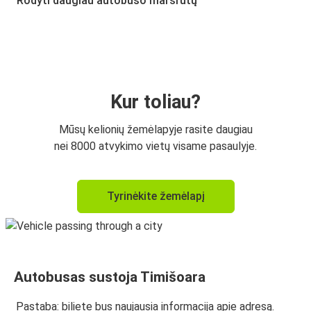
Rodyti daugiau autobuso maršrutų
Kur toliau?
Mūsų kelionių žemėlapyje rasite daugiau
nei 8000 atvykimo vietų visame pasaulyje.
Tyrinėkite žemėlapį
Autobusas sustoja Timišoara
Pastaba: biliete bus naujausia informacija apie adresą.