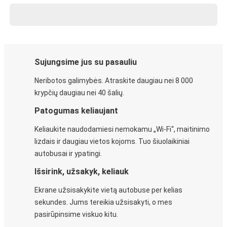
Sujungsime jus su pasauliu
Neribotos galimybės. Atraskite daugiau nei 8 000
krypčių daugiau nei 40 šalių.
Patogumas keliaujant
Keliaukite naudodamiesi nemokamu „Wi-Fi“, maitinimo
lizdais ir daugiau vietos kojoms. Tuo šiuolaikiniai
autobusai ir ypatingi.
Išsirink, užsakyk, keliauk
Ekrane užsisakykite vietą autobuse per kelias
sekundes. Jums tereikia užsisakyti, o mes
pasirūpinsime viskuo kitu.