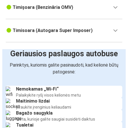
Timișoara (Benzinăria OMV)
Timisoara (Autogara Super Imposer)
Geriausios paslaugos autobuse
Parinktys, kuriomis galite pasinaudoti, kad kelionė būtų
patogesnė:
Nemokamas „Wi-Fi“
Palaikykite ryšį visos kelionės metu
Maitinimo lizdai
Įkraukite įrenginius keliaudami
Bagažo saugykla
Vieta, kurioje galite saugiai susidėti daiktus
Tualetai