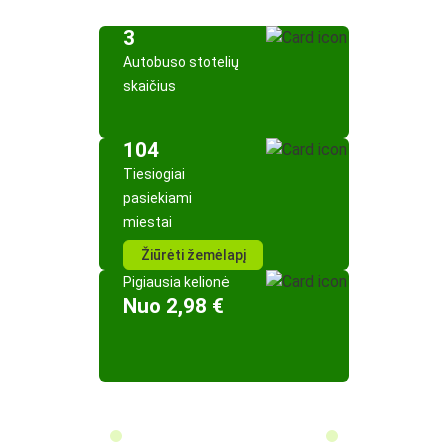
3
Autobuso stotelių
skaičius
104
Tiesiogiai
pasiekiami
miestai
Žiūrėti žemėlapį
Pigiausia kelionė
Nuo 2,98 €