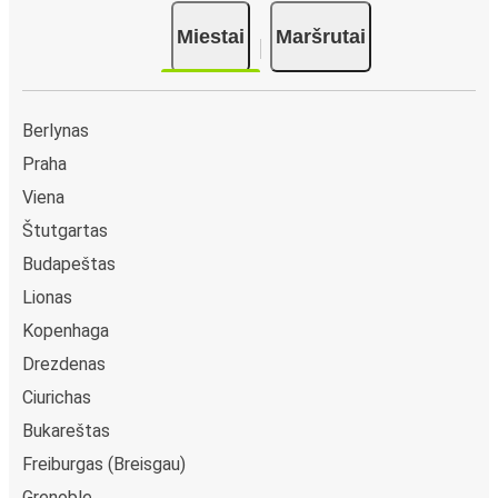
Miestai
Maršrutai
Berlynas
Praha
Viena
Štutgartas
Budapeštas
Lionas
Kopenhaga
Drezdenas
Ciurichas
Bukareštas
Freiburgas (Breisgau)
Grenoble