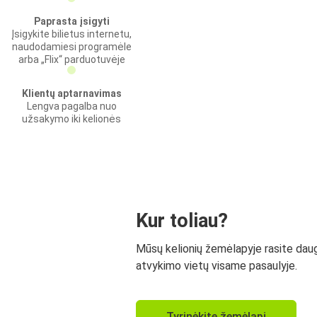
Paprasta įsigyti
Įsigykite bilietus internetu,
naudodamiesi programėle
arba „Flix“ parduotuvėje
Klientų aptarnavimas
Lengva pagalba nuo
užsakymo iki kelionės
Kur toliau?
Mūsų kelionių žemėlapyje rasite dau
atvykimo vietų visame pasaulyje.
Tyrinėkite žemėlapį