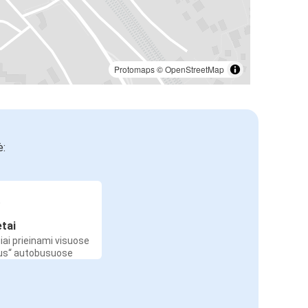
Protomaps
©
OpenStreetMap
ė:
etai
iai prieinami visuose
Bus“ autobusuose