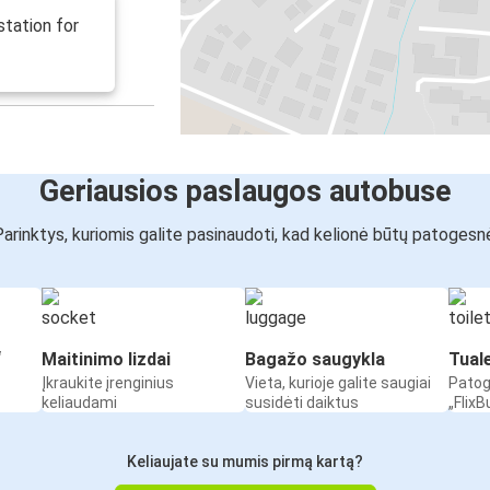
station for
Geriausios paslaugos autobuse
arinktys, kuriomis galite pasinaudoti, kad kelionė būtų patogesn
“
Maitinimo lizdai
Bagažo saugykla
Tual
Įkraukite įrenginius
Vieta, kurioje galite saugiai
Patog
keliaudami
susidėti daiktus
„Flix
Keliaujate su mumis pirmą kartą?