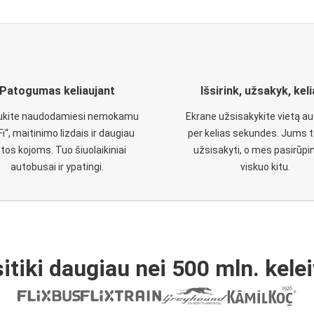
Patogumas keliaujant
Išsirink, užsakyk, kel
aukite naudodamiesi nemokamu
Ekrane užsisakykite vietą a
Fi“, maitinimo lizdais ir daugiau
per kelias sekundes. Jums t
etos kojoms. Tuo šiuolaikiniai
užsisakyti, o mes pasirūp
autobusai ir ypatingi.
viskuo kitu.
itiki daugiau nei 500 mln. kelei