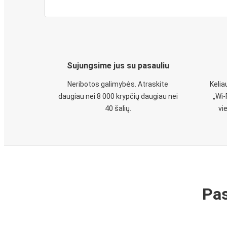
Sujungsime jus su pasauliu
Neribotos galimybės. Atraskite
Keli
daugiau nei 8 000 krypčių daugiau nei
„Wi-
40 šalių.
vi
Pas