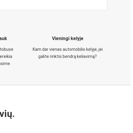
iauk
Vieningi kelyje
utobuse
Kam dar vienas automobilis kelyje, jei
ereikia
galite rinktis bendrą keliavimą?
insime
vių.