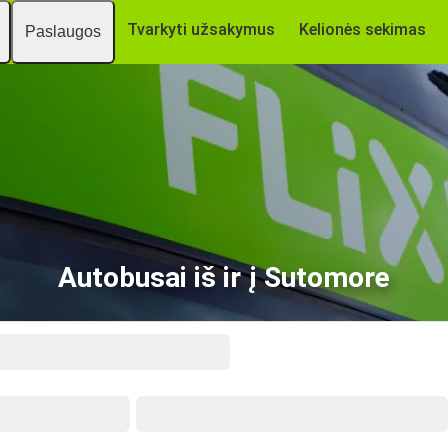
Tvarkyti užsakymus
Kelionės sekimas
Paslaugos
Autobusai iš ir į Sutomore