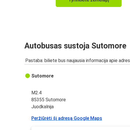
Autobusas sustoja Sutomore
Pastaba: biliete bus naujausia informacija apie adres
Sutomore
M2.4
85355 Sutomore
Juodkalnija
Peržiūrėti šį adresą Google Maps