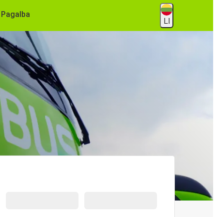
Pagalba
LI