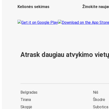
Kelionės sekimas
Žinokite nauja
Atrask daugiau atvykimo viet
Belgradas
Niš
Tirana
Škodrė
Skopjė
Subotica