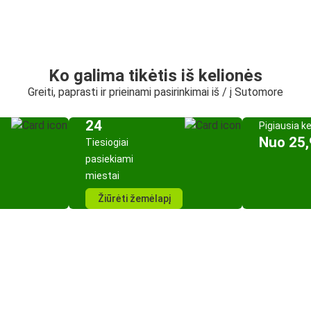
Ko galima tikėtis iš kelionės
Greiti, paprasti ir prieinami pasirinkimai iš / į Sutomore
24
Pigiausia k
Nuo 25,
Tiesiogiai
pasiekiami
miestai
Žiūrėti žemėlapį