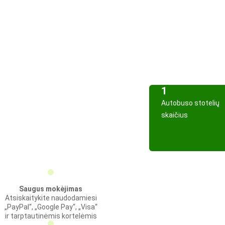
1
Autobuso stotelių
skaičius
Saugus mokėjimas
Atsiskaitykite naudodamiesi
„PayPal“, „Google Pay“, „Visa“
ir tarptautinėmis kortelėmis