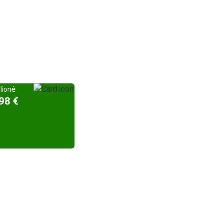
elionė
98 €