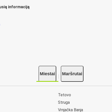
usią informaciją
ų
Miestai
Maršrutai
Tetovo
Struga
Vrnjačka Banja