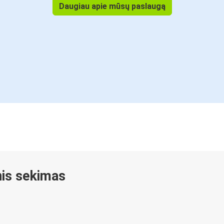
Daugiau apie mūsų paslaugą
inis sekimas