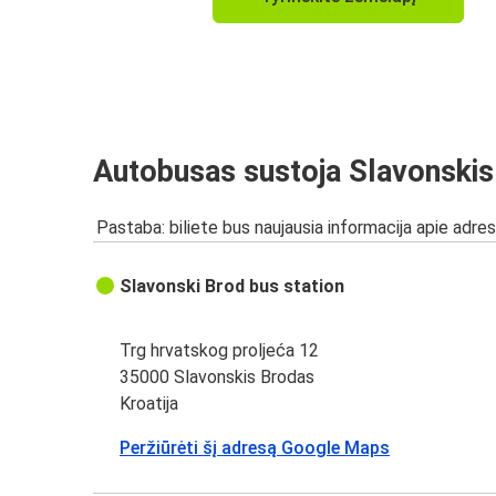
Autobusas sustoja Slavonski
Pastaba: biliete bus naujausia informacija apie adres
Slavonski Brod bus station
Trg hrvatskog proljeća 12
35000 Slavonskis Brodas
Kroatija
Peržiūrėti šį adresą Google Maps