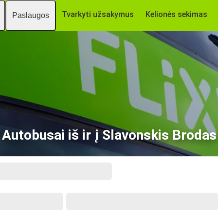
Tvarkyti užsakymus
Kelionės sekimas
Paslaugos
Autobusai iš ir į Slavonskis Brodas