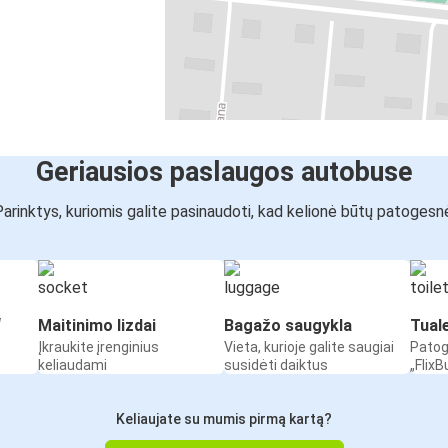
Geriausios paslaugos autobuse
arinktys, kuriomis galite pasinaudoti, kad kelionė būtų patogesn
“
Maitinimo lizdai
Bagažo saugykla
Tual
Įkraukite įrenginius
Vieta, kurioje galite saugiai
Patog
keliaudami
susidėti daiktus
„Flix
Keliaujate su mumis pirmą kartą?