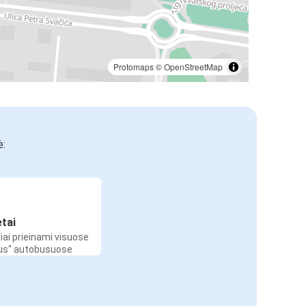
Protomaps
©
OpenStreetMap
ė:
etai
iai prieinami visuose
Bus“ autobusuose