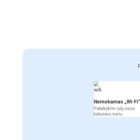
P
Nemokamas „Wi-Fi
Palaikykite ryšį visos
kelionės metu