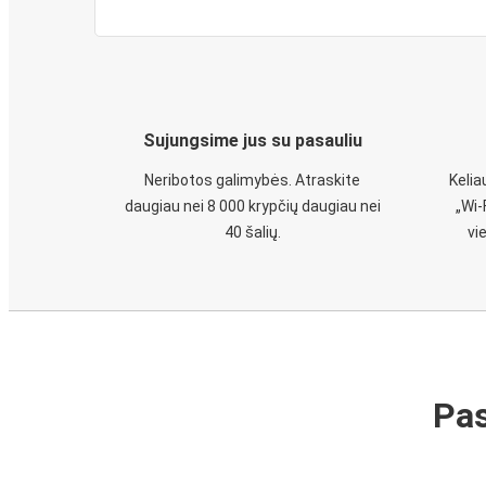
Sujungsime jus su pasauliu
Neribotos galimybės. Atraskite
Keli
daugiau nei 8 000 krypčių daugiau nei
„Wi-
40 šalių.
vi
Pas