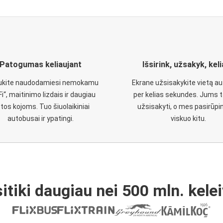
Patogumas keliaujant
Išsirink, užsakyk, kel
aukite naudodamiesi nemokamu
Ekrane užsisakykite vietą a
Fi“, maitinimo lizdais ir daugiau
per kelias sekundes. Jums t
etos kojoms. Tuo šiuolaikiniai
užsisakyti, o mes pasirūp
autobusai ir ypatingi.
viskuo kitu.
itiki daugiau nei 500 mln. kelei