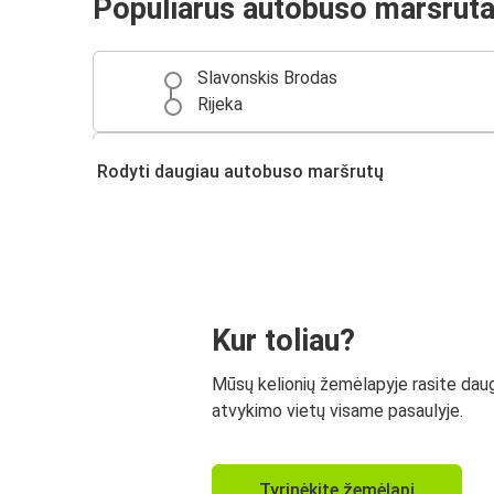
Populiarūs autobuso maršruta
Slavonskis Brodas
Rijeka
Slavonskis Brodas
Rodyti daugiau autobuso maršrutų
Antverpenas
Kur toliau?
Mūsų kelionių žemėlapyje rasite dau
atvykimo vietų visame pasaulyje.
Tyrinėkite žemėlapį