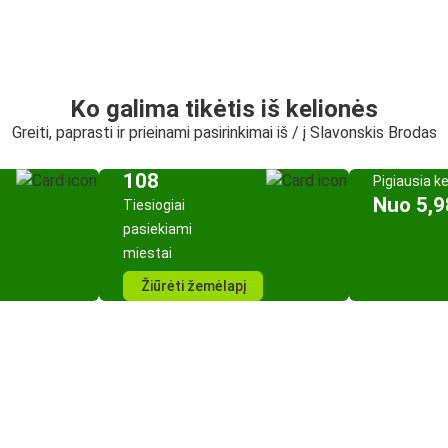
Ko galima tikėtis iš kelionės
Greiti, paprasti ir prieinami pasirinkimai iš / į Slavonskis Brodas
108
Pigiausia k
Nuo 5,9
Tiesiogiai
pasiekiami
miestai
Žiūrėti žemėlapį