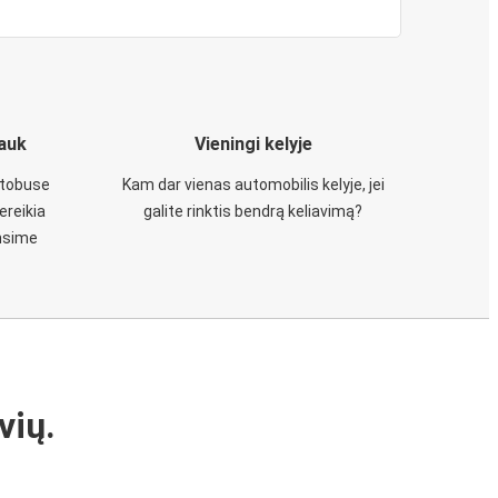
iauk
Vieningi kelyje
utobuse
Kam dar vienas automobilis kelyje, jei
ereikia
galite rinktis bendrą keliavimą?
insime
vių.