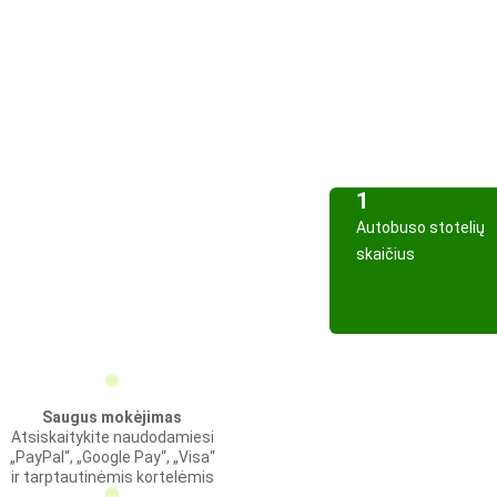
1
Autobuso stotelių
skaičius
Saugus mokėjimas
Atsiskaitykite naudodamiesi
„PayPal“, „Google Pay“, „Visa“
ir tarptautinėmis kortelėmis