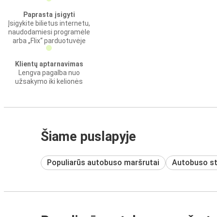
Paprasta įsigyti
Įsigykite bilietus internetu,
naudodamiesi programėle
arba „Flix“ parduotuvėje
Klientų aptarnavimas
Lengva pagalba nuo
užsakymo iki kelionės
Šiame puslapyje
Populiarūs autobuso maršrutai
Autobuso st