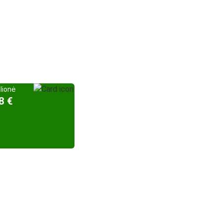
elionė
8 €