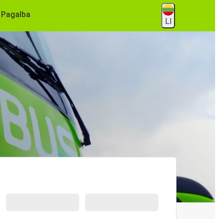
Pagalba
LI