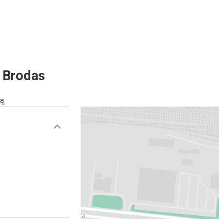
s Brodas
ą.