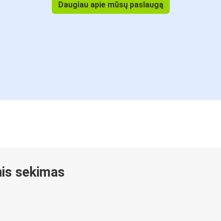
Daugiau apie mūsų paslaugą
inis sekimas