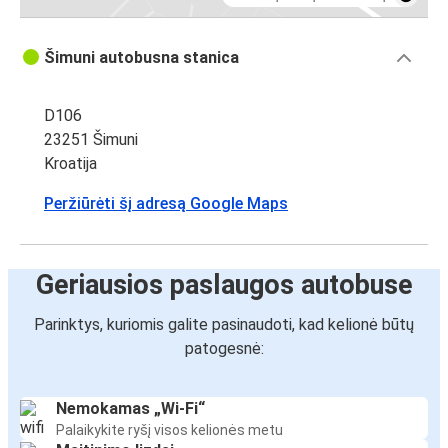
Šimuni autobusna stanica
D106
23251 Šimuni
Kroatija
Peržiūrėti šį adresą Google Maps
Geriausios paslaugos autobuse
Parinktys, kuriomis galite pasinaudoti, kad kelionė būtų
patogesnė:
Nemokamas „Wi-Fi“
Palaikykite ryšį visos kelionės metu