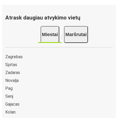
Atrask daugiau atvykimo vietų
Miestai
Maršrutai
Zagrebas
Spitas
Zadaras
Novalja
Pag
Senj
Gajacas
Kolan