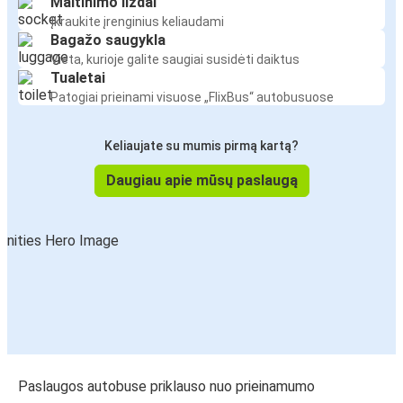
Maitinimo lizdai
Įkraukite įrenginius keliaudami
Bagažo saugykla
Vieta, kurioje galite saugiai susidėti daiktus
Tualetai
Patogiai prieinami visuose „FlixBus“ autobusuose
Keliaujate su mumis pirmą kartą?
Daugiau apie mūsų paslaugą
Paslaugos autobuse priklauso nuo prieinamumo