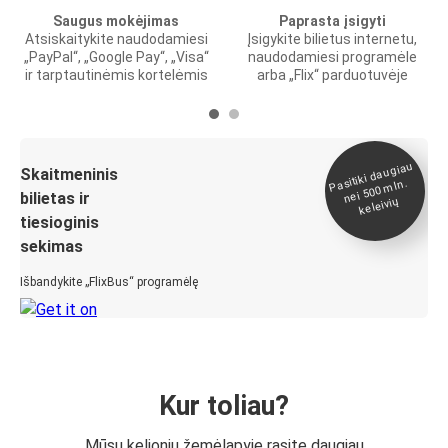
Saugus mokėjimas
Paprasta įsigyti
Atsiskaitykite naudodamiesi
Įsigykite bilietus internetu,
„PayPal“, „Google Pay“, „Visa“
naudodamiesi programėle
ir tarptautinėmis kortelėmis
arba „Flix“ parduotuvėje
Pasitiki daugiau
nei 500
Skaitmeninis
mln.
bilietas ir
keleivių
tiesioginis
sekimas
Išbandykite „FlixBus“ programėlę
Kur toliau?
Mūsų kelionių žemėlapyje rasite daugiau