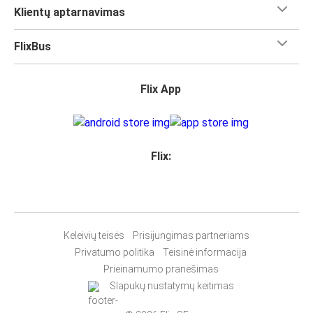
Klientų aptarnavimas
FlixBus
Flix App
Flix:
Keleivių teisės
Prisijungimas partneriams
Privatumo politika
Teisinė informacija
Prieinamumo pranešimas
Slapukų nustatymų keitimas