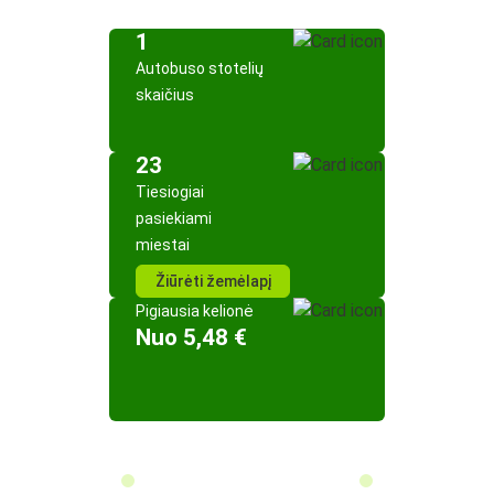
1
Autobuso stotelių
skaičius
23
Tiesiogiai
pasiekiami
miestai
Žiūrėti žemėlapį
Pigiausia kelionė
Nuo 5,48 €