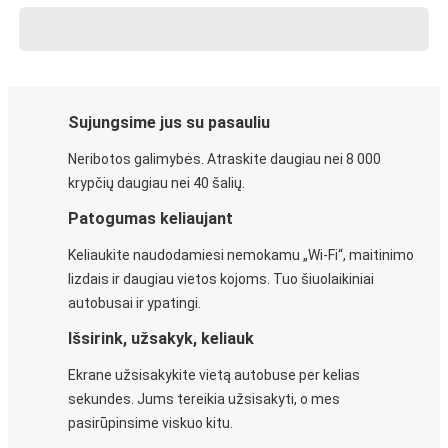
Sujungsime jus su pasauliu
Neribotos galimybės. Atraskite daugiau nei 8 000
krypčių daugiau nei 40 šalių.
Patogumas keliaujant
Keliaukite naudodamiesi nemokamu „Wi-Fi“, maitinimo
lizdais ir daugiau vietos kojoms. Tuo šiuolaikiniai
autobusai ir ypatingi.
Išsirink, užsakyk, keliauk
Ekrane užsisakykite vietą autobuse per kelias
sekundes. Jums tereikia užsisakyti, o mes
pasirūpinsime viskuo kitu.