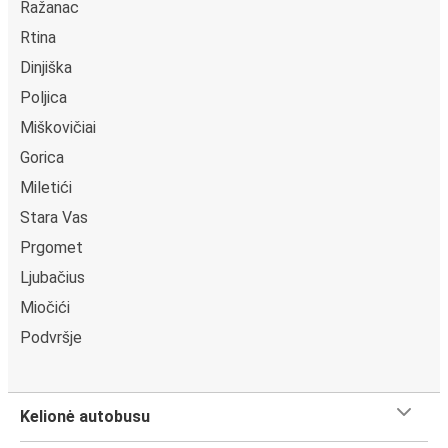
Ražanac
Rtina
Dinjiška
Poljica
Miškovičiai
Gorica
Miletići
Stara Vas
Prgomet
Ljubačius
Miočići
Podvršje
Kelionė autobusu