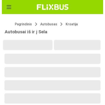
Pagrindinis
Autobusas
Kroatija
Autobusai iš ir į Sela