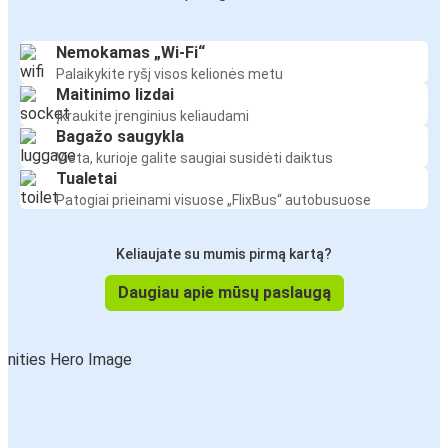
Nemokamas „Wi-Fi“
Palaikykite ryšį visos kelionės metu
Maitinimo lizdai
Įkraukite įrenginius keliaudami
Bagažo saugykla
Vieta, kurioje galite saugiai susidėti daiktus
Tualetai
Patogiai prieinami visuose „FlixBus“ autobusuose
Keliaujate su mumis pirmą kartą?
Daugiau apie mūsų paslaugą