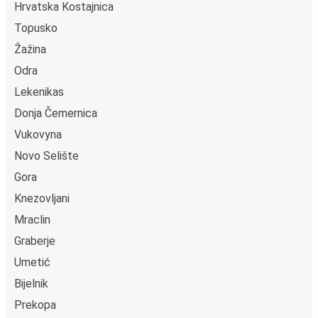
Hrvatska Kostajnica
Topusko
Žažina
Odra
Lekenikas
Donja Čemernica
Vukovyna
Novo Selište
Gora
Knezovljani
Mraclin
Graberje
Umetić
Bijelnik
Prekopa