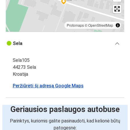
Protomaps
©
OpenStreetMap
Sela
Sela105
44273 Sela
Kroatija
Peržiūrėti šį adresą Google Maps
Geriausios paslaugos autobuse
Parinktys, kuriomis galite pasinaudoti, kad kelionė būtų
patogesnė: