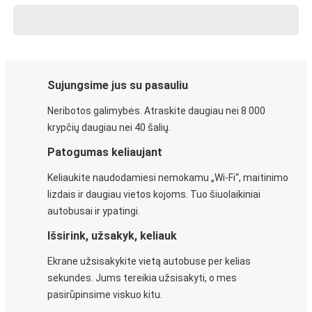
Sujungsime jus su pasauliu
Neribotos galimybės. Atraskite daugiau nei 8 000
krypčių daugiau nei 40 šalių.
Patogumas keliaujant
Keliaukite naudodamiesi nemokamu „Wi-Fi“, maitinimo
lizdais ir daugiau vietos kojoms. Tuo šiuolaikiniai
autobusai ir ypatingi.
Išsirink, užsakyk, keliauk
Ekrane užsisakykite vietą autobuse per kelias
sekundes. Jums tereikia užsisakyti, o mes
pasirūpinsime viskuo kitu.