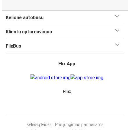
Kelionė autobusu
Klientų aptarnavimas
FlixBus
Flix App
Flix:
Keleivių teisės
Prisijungimas partneriams