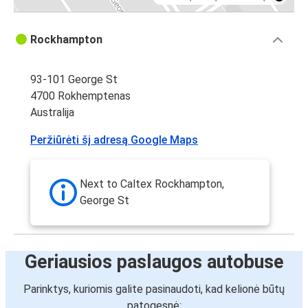
Rockhampton
93-101 George St
4700 Rokhemptenas
Australija
Peržiūrėti šį adresą Google Maps
Next to Caltex Rockhampton,
George St
Geriausios paslaugos autobuse
Parinktys, kuriomis galite pasinaudoti, kad kelionė būtų
patogesnė: