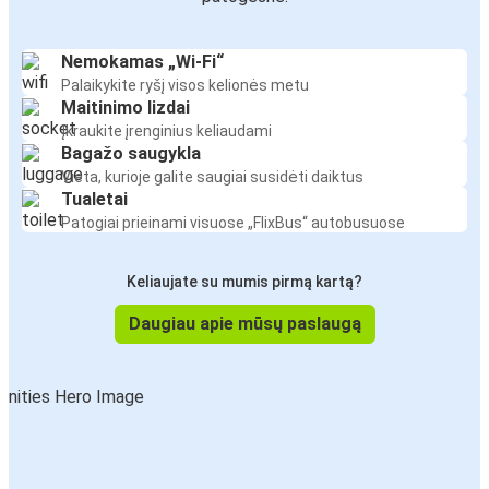
Nemokamas „Wi-Fi“
Palaikykite ryšį visos kelionės metu
Maitinimo lizdai
Įkraukite įrenginius keliaudami
Bagažo saugykla
Vieta, kurioje galite saugiai susidėti daiktus
Tualetai
Patogiai prieinami visuose „FlixBus“ autobusuose
Keliaujate su mumis pirmą kartą?
Daugiau apie mūsų paslaugą