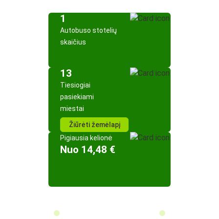
1
Autobuso stotelių
skaičius
13
Tiesiogiai
pasiekiami
miestai
Žiūrėti žemėlapį
Pigiausia kelionė
Nuo 14,48 €