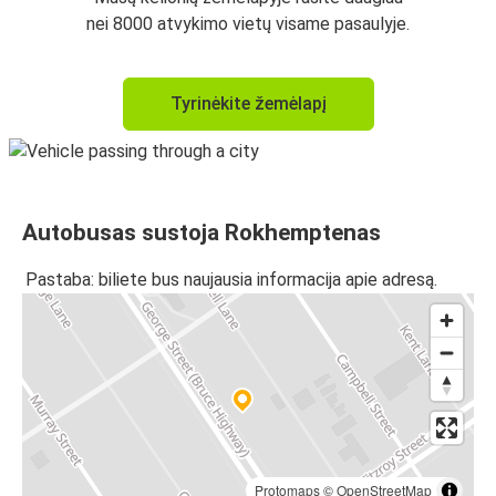
nei 8000 atvykimo vietų visame pasaulyje.
Tyrinėkite žemėlapį
Autobusas sustoja Rokhemptenas
Pastaba: biliete bus naujausia informacija apie adresą.
Protomaps
©
OpenStreetMap