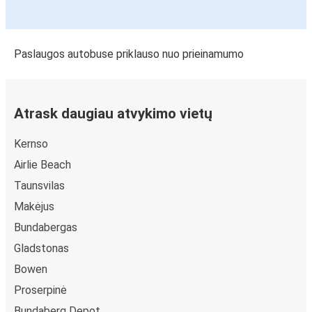
Paslaugos autobuse priklauso nuo prieinamumo
Atrask daugiau atvykimo vietų
Kernso
Airlie Beach
Taunsvilas
Makėjus
Bundabergas
Gladstonas
Bowen
Proserpinė
Bundaberg Depot