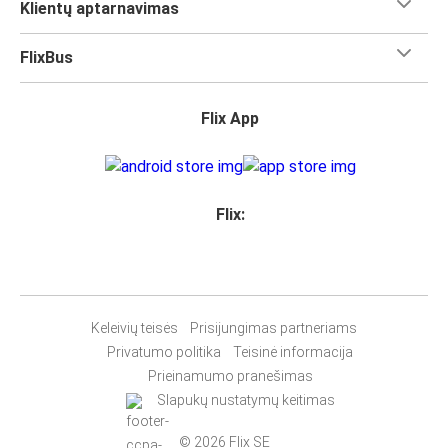
Klientų aptarnavimas
FlixBus
Flix App
Flix:
Keleivių teisės
Prisijungimas partneriams
Privatumo politika
Teisinė informacija
Prieinamumo pranešimas
Slapukų nustatymų keitimas
© 2026 Flix SE