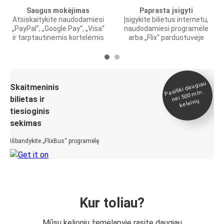
Saugus mokėjimas
Paprasta įsigyti
Atsiskaitykite naudodamiesi
Įsigykite bilietus internetu,
„PayPal“, „Google Pay“, „Visa“
naudodamiesi programėle
ir tarptautinėmis kortelėmis
arba „Flix“ parduotuvėje
Pasitiki daugiau
nei 500
Skaitmeninis
mln.
bilietas ir
keleivių
tiesioginis
sekimas
Išbandykite „FlixBus“ programėlę
Kur toliau?
Mūsų kelionių žemėlapyje rasite daugiau