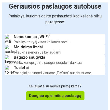
Geriausios paslaugos autobuse
Parinktys, kuriomis galite pasinaudoti, kad kelionė būtų
patogesnė:
Nemokamas „Wi-Fi“
Palaikykite ryšį visos kelionės metu
Maitinimo lizdai
Įkraukite įrenginius keliaudami
Bagažo saugykla
Vieta, kurioje galite saugiai susidėti daiktus
Tualetai
Patogiai prieinami visuose „FlixBus“ autobusuose
Keliaujate su mumis pirmą kartą?
Daugiau apie mūsų paslaugą