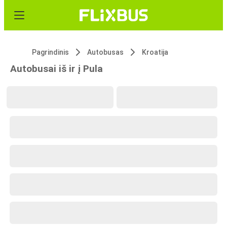
Pagrindinis
Autobusas
Kroatija
Autobusai iš ir į Pula