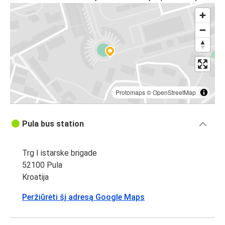
Protomaps
©
OpenStreetMap
Pula bus station
Trg I istarske brigade
52100 Pula
Kroatija
Peržiūrėti šį adresą Google Maps