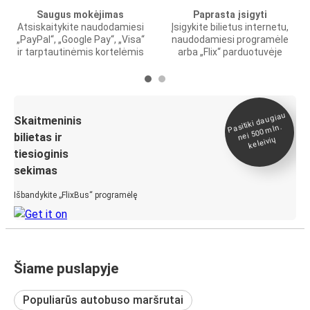
Saugus mokėjimas
Paprasta įsigyti
Atsiskaitykite naudodamiesi
Įsigykite bilietus internetu,
„PayPal“, „Google Pay“, „Visa“
naudodamiesi programėle
ir tarptautinėmis kortelėmis
arba „Flix“ parduotuvėje
Pasitiki daugiau
nei 500
Skaitmeninis
mln.
bilietas ir
keleivių
tiesioginis
sekimas
Išbandykite „FlixBus“ programėlę
Šiame puslapyje
Populiarūs autobuso maršrutai