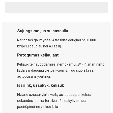
Sujungsime jus su pasauliu
Neribotos galimybės. Atraskite daugiau nei 8 000
krypčių daugiau nei 40 šalių.
Patogumas keliaujant
Keliaukite naudodamiesi nemokamu „Wi-Fi“, maitinimo
lizdais ir daugiau vietos kojoms. Tuo šiuolaikiniai
autobusai ir ypatingi.
Išsirink, užsakyk, keliauk
Ekrane užsisakykite vietą autobuse per kelias
sekundes. Jums tereikia užsisakyti, o mes
pasirūpinsime viskuo kitu.