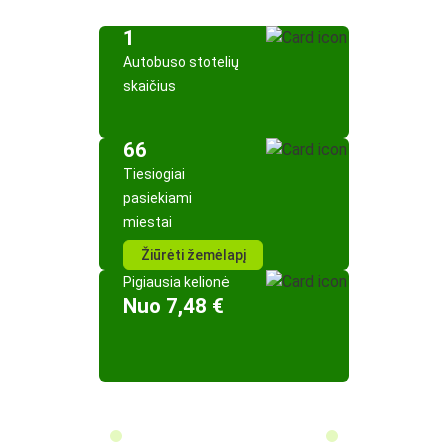
1
Autobuso stotelių
skaičius
66
Tiesiogiai
pasiekiami
miestai
Žiūrėti žemėlapį
Pigiausia kelionė
Nuo 7,48 €