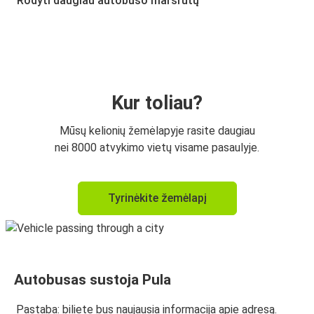
Rodyti daugiau autobuso maršrutų
Pula
Milano
Milano
Pula
Kur toliau?
Mūsų kelionių žemėlapyje rasite daugiau
nei 8000 atvykimo vietų visame pasaulyje.
Tyrinėkite žemėlapį
Autobusas sustoja Pula
Pastaba: biliete bus naujausia informacija apie adresą.