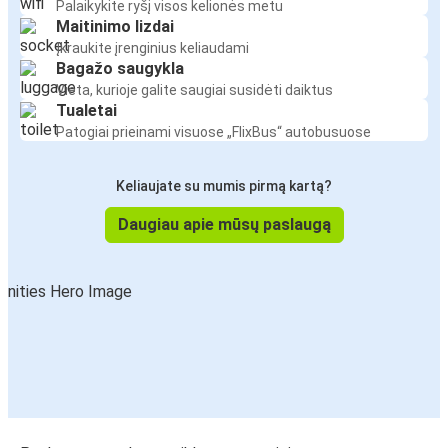
Palaikykite ryšį visos kelionės metu
Maitinimo lizdai
Įkraukite įrenginius keliaudami
Bagažo saugykla
Vieta, kurioje galite saugiai susidėti daiktus
Tualetai
Patogiai prieinami visuose „FlixBus“ autobusuose
Keliaujate su mumis pirmą kartą?
Daugiau apie mūsų paslaugą