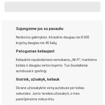
Sujungsime jus su pasauliu
Neribotos galimybės. Atraskite daugiau nei 8 000
krypčių daugiau nei 40 šalių.
Patogumas keliaujant
Keliaukite naudodamiesi nemokamu „Wi-Fi“, maitinimo
lizdais ir daugiau vietos kojoms. Tuo šiuolaikiniai
autobusai ir ypatingi.
Išsirink, užsakyk, keliauk
Ekrane užsisakykite vietą autobuse per kelias
sekundes. Jums tereikia užsisakyti, o mes
pasirūpinsime viskuo kitu.