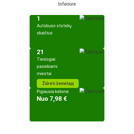
Inferiore
1
Autobuso stotelių
skaičius
21
Tiesiogiai
pasiekiami
miestai
Žiūrėti žemėlapį
Pigiausia kelionė
Nuo 7,98 €