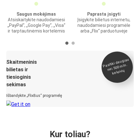
Saugus mokėjimas
Paprasta įsigyti
Atsiskaitykite naudodamiesi
Įsigykite bilietus internetu,
„PayPal“, „Google Pay“, „Visa“
naudodamiesi programėle
ir tarptautinėmis kortelėmis
arba „Flix“ parduotuvėje
Pasitiki daugiau
nei 500
Skaitmeninis
mln.
bilietas ir
keleivių
tiesioginis
sekimas
Išbandykite „FlixBus“ programėlę
Kur toliau?