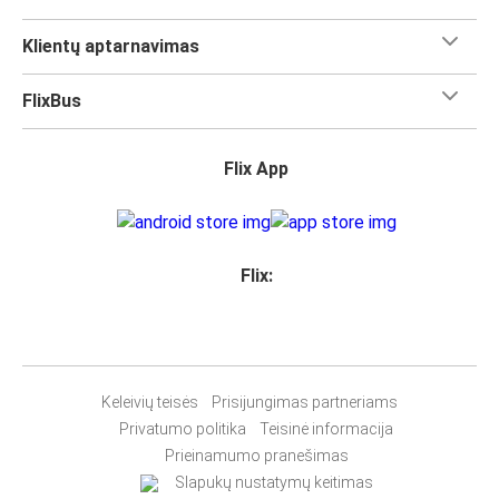
Klientų aptarnavimas
FlixBus
Flix App
Flix:
Keleivių teisės
Prisijungimas partneriams
Privatumo politika
Teisinė informacija
Prieinamumo pranešimas
Slapukų nustatymų keitimas