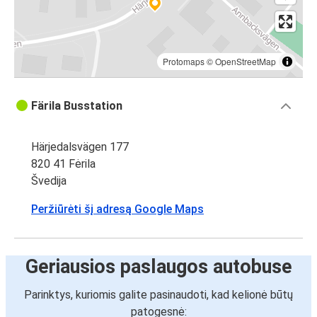
Protomaps
©
OpenStreetMap
Färila Busstation
Härjedalsvägen 177
820 41 Fėrila
Švedija
Peržiūrėti šį adresą Google Maps
Geriausios paslaugos autobuse
Parinktys, kuriomis galite pasinaudoti, kad kelionė būtų
patogesnė: