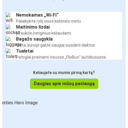
Nemokamas „Wi-Fi“
Palaikykite ryšį visos kelionės metu
Maitinimo lizdai
Įkraukite įrenginius keliaudami
Bagažo saugykla
Vieta, kurioje galite saugiai susidėti daiktus
Tualetai
Patogiai prieinami visuose „FlixBus“ autobusuose
Keliaujate su mumis pirmą kartą?
Daugiau apie mūsų paslaugą