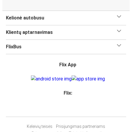
Kelionė autobusu
Klientų aptarnavimas
FlixBus
Flix App
Flix:
Keleivių teisės
Prisijungimas partneriams