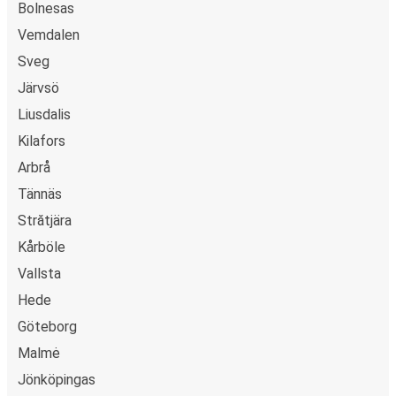
Bolnesas
Vemdalen
Sveg
Järvsö
Liusdalis
Kilafors
Arbrå
Tännäs
Strătjära
Kårböle
Vallsta
Hede
Göteborg
Malmė
Jönköpingas