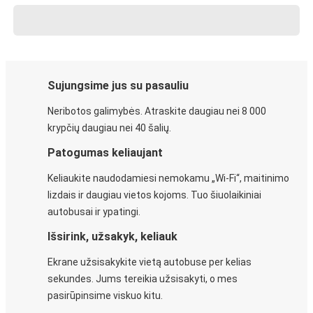
Sujungsime jus su pasauliu
Neribotos galimybės. Atraskite daugiau nei 8 000
krypčių daugiau nei 40 šalių.
Patogumas keliaujant
Keliaukite naudodamiesi nemokamu „Wi-Fi“, maitinimo
lizdais ir daugiau vietos kojoms. Tuo šiuolaikiniai
autobusai ir ypatingi.
Išsirink, užsakyk, keliauk
Ekrane užsisakykite vietą autobuse per kelias
sekundes. Jums tereikia užsisakyti, o mes
pasirūpinsime viskuo kitu.