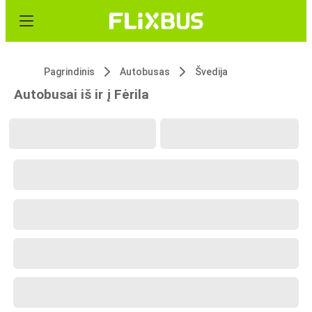
Pagrindinis
Autobusas
Švedija
Autobusai iš ir į Fėrila