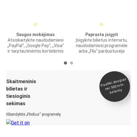
Saugus mokėjimas
Paprasta įsigyti
Atsiskaitykite naudodamiesi
Įsigykite bilietus internetu,
„PayPal“, „Google Pay“, „Visa“
naudodamiesi programėle
ir tarptautinėmis kortelėmis
arba „Flix“ parduotuvėje
Pasitiki daugiau
nei 500
Skaitmeninis
mln.
bilietas ir
keleivių
tiesioginis
sekimas
Išbandykite „FlixBus“ programėlę