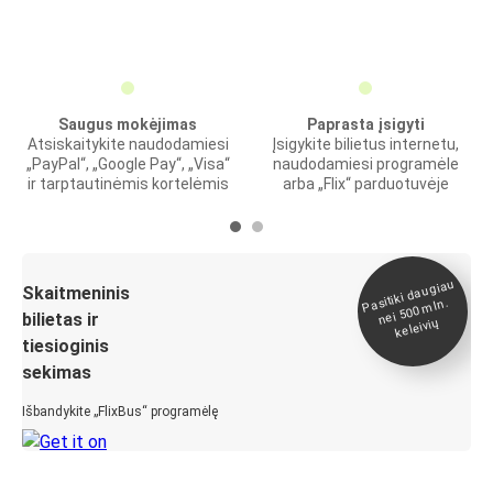
Saugus mokėjimas
Paprasta įsigyti
Atsiskaitykite naudodamiesi
Įsigykite bilietus internetu,
„PayPal“, „Google Pay“, „Visa“
naudodamiesi programėle
ir tarptautinėmis kortelėmis
arba „Flix“ parduotuvėje
Pasitiki daugiau
nei 500
Skaitmeninis
mln.
bilietas ir
keleivių
tiesioginis
sekimas
Išbandykite „FlixBus“ programėlę