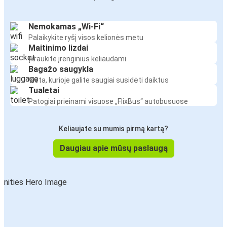
Nemokamas „Wi-Fi“
Palaikykite ryšį visos kelionės metu
Maitinimo lizdai
Įkraukite įrenginius keliaudami
Bagažo saugykla
Vieta, kurioje galite saugiai susidėti daiktus
Tualetai
Patogiai prieinami visuose „FlixBus“ autobusuose
Keliaujate su mumis pirmą kartą?
Daugiau apie mūsų paslaugą