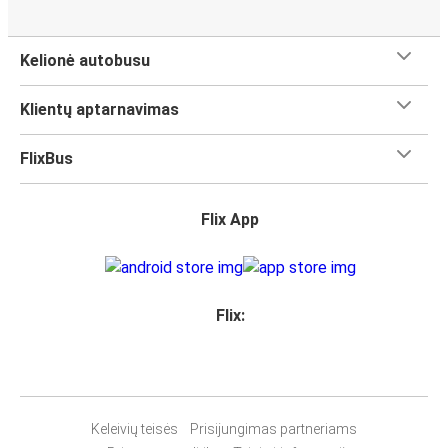
Kelionė autobusu
Klientų aptarnavimas
FlixBus
Flix App
Flix:
Keleivių teisės
Prisijungimas partneriams