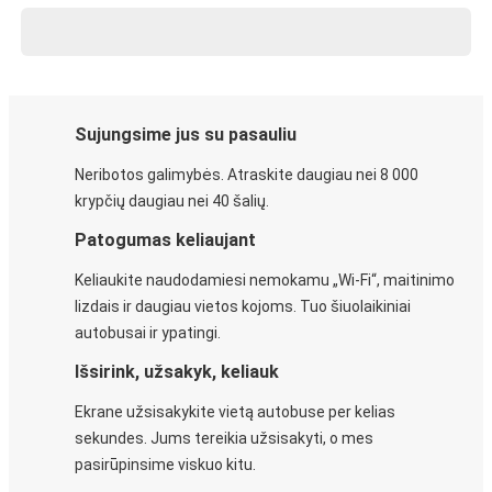
Sujungsime jus su pasauliu
Neribotos galimybės. Atraskite daugiau nei 8 000
krypčių daugiau nei 40 šalių.
Patogumas keliaujant
Keliaukite naudodamiesi nemokamu „Wi-Fi“, maitinimo
lizdais ir daugiau vietos kojoms. Tuo šiuolaikiniai
autobusai ir ypatingi.
Išsirink, užsakyk, keliauk
Ekrane užsisakykite vietą autobuse per kelias
sekundes. Jums tereikia užsisakyti, o mes
pasirūpinsime viskuo kitu.