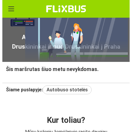
Autobuso maršrutai nuo Praha į
Druskininkai ir nuo Druskininkai į Praha
Šis maršrutas šiuo metu nevykdomas.
Šiame puslapyje:
Autobuso stotelės
Kur toliau?
Mūsų kelionių žemėlapyje rasite daugiau