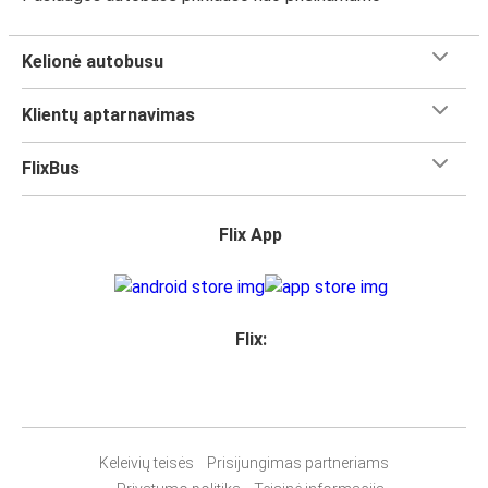
Kelionė autobusu
Klientų aptarnavimas
FlixBus
Flix App
Flix:
Keleivių teisės
Prisijungimas partneriams