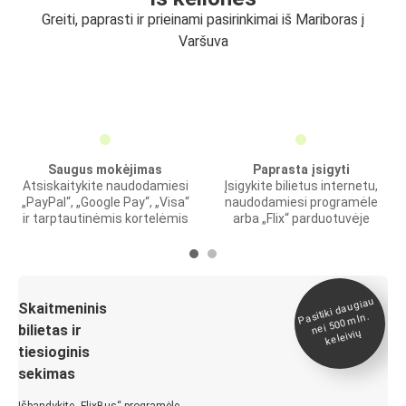
Greiti, paprasti ir prieinami pasirinkimai iš Mariboras į
Varšuva
Saugus mokėjimas
Paprasta įsigyti
Atsiskaitykite naudodamiesi
Įsigykite bilietus internetu,
„PayPal“, „Google Pay“, „Visa“
naudodamiesi programėle
ir tarptautinėmis kortelėmis
arba „Flix“ parduotuvėje
Pasitiki daugiau
nei 500
Skaitmeninis
mln.
bilietas ir
keleivių
tiesioginis
sekimas
Išbandykite „FlixBus“ programėlę