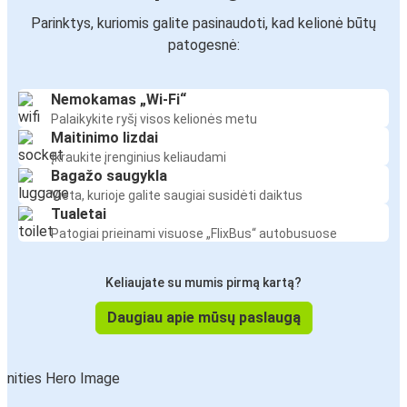
Parinktys, kuriomis galite pasinaudoti, kad kelionė būtų
patogesnė:
Nemokamas „Wi-Fi“
Palaikykite ryšį visos kelionės metu
Maitinimo lizdai
Įkraukite įrenginius keliaudami
Bagažo saugykla
Vieta, kurioje galite saugiai susidėti daiktus
Tualetai
Patogiai prieinami visuose „FlixBus“ autobusuose
Keliaujate su mumis pirmą kartą?
Daugiau apie mūsų paslaugą